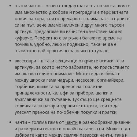
пътни чанти – освен стандартната пътна чанта, която
има множество джобове и прегради и е перфектната
опция за хора, които прекарват голяма част от дните
си на път, вече имаме наличен и друг много търсен
артикул. Предлагаме ви изчистен качествен модел
куфарче. Перфектно е за ръчен багаж по време на
почивка, удобно, леко и подвижно, така че да е
възможно най-практично за всяко пътуване;
аксесоари – в тази секция ще откриете всички тези
артикули, за които често забравяте, но присъствието
им оказва голямо внимание. Можете да избирате
между широка гама чадъри, несесери, органайзери,
торбички, шишета за пренос на тоалетни
принадлежности, калъфи за прибори, шапки и
възглавнички за пътуване. Тук също ще срещнете
количката за пазар и здравите въжета, които да
улеснят преноса на по-обемни покупки и пратки;
чанти – голяма гама от
чанти
в разнообразни дизайни
и размери ви очаква в онлайн каталога ни. Можете да
избирате както между семпли пазарски чанти, така и