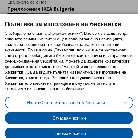
Свържете се с нас
Приложение IKEA Bulgaria:
Политика за използване на бисквитки
С избиране на опцията „Приемам всички“, Вие се съгласявате да
приемете всички бисквитки с цел подобряване на навигацията,
Последвайте ни:
анализ на посещенията и подобряване на маркетинговите ни
активности. При избор на „Отхвърлям всички“ ще се инсталират
Facebook
Twitter
Youtube
Pinterest
Instagram
само строго необходимитe бисквитки, които са нужни за правилното
функциониране на уебсайта ни. Можете да изберете кои категории
да приемете като кликнете на "Настройки за използване на
бисквитки". За да видите пълната ни Политика за използване на
бисквитки, кликнете тук. За правилно функциониране на
бисквитките, опреснете страницата в случай, че оттеглите
съгласието си за използване на бисквитки.
Политика за използване на бисквитки (Cookies)
Избор на настройки за използване на бисквитки
Настройки за използване на бисквитки
Условия за ползване на ikea.bg
Обща политика за личните данни
Политика за защита на личните данни на ikea.bg
Общи условия на програма IKEA Family
Отказвам всички
Политика за защита на лични данни на програма IKEA Family
Приемам всички