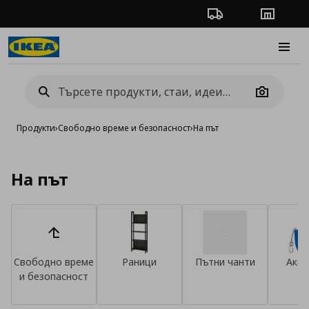
Проследяване на п
Магази
Burge
Camera
Продукти
›
Свободно време и безопасност
›
На път
На път
Свободно време
Раници
Пътни чанти
Аксе
и безопасност