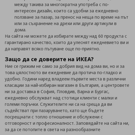
между такива за многократна употреба с по-
интересен дизайн, които са удобни за ежедневно
ползване за пазар, за пренос на неща по време на път
или за съхранение на дрехи или други артикули в
дома.
На сайта ни можете да избирате между над 60 продукта с
гарантирано качество, които да улеснят ежедневието ви и
да направят всяко пътуване още по-приятно.
Защо да се доверите на ИКЕА?
Ние се грижим не само за добрия вид на дома ви, но и за
това цялостното ви ежедневие да протича по-гладко и
удобно. Години наред владеем първите места в различни
класации за най-избиран магазин в България, а центровете
ни за доставка в София, Пловдив, Варна и Бургас,
ежедневно обслужват над стотици клиенти с малки и
големи поръчки. Служителите ни са на среща да ви
съдействат при пазаруването, като ще бъдете
посрещнати с топло отношение и обслужени с
отговорност и професионалност. Заповядайте на сайта ни,
за да се потопите в света на разнообразните