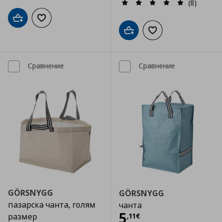
(8)
Добави в кошницата
Добави към списъка с любими
Добави в кошницата
Добави към списъка
Сравнение
Сравнение
GÖRSNYGG
GÖRSNYGG
пазарска чанта, голям
чанта
Цена
5,11 €
5
,
11
€
размер