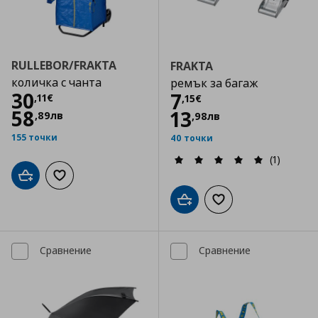
RULLEBOR/FRAKTA
FRAKTA
количка с чанта
ремък за багаж
Цена
30,11 €
30
Цена
7,15 €
7
,
11
€
,
15
€
58
13
,
89
лв
,
98
лв
155 точки
40 точки
(1)
Добави в кошницата
Добави към списъка с любими
Добави в кошницата
Добави към списъка
Сравнение
Сравнение