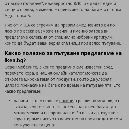
от всяко пътуване”, най-вероятно 8/10 ще дадат един и
същи отговор, а именно – пренасянето на багаж от точка
А до точка Б.
Ние от ИКЕА се стремим да правим ежедневието ви по-
лесно по всеки възможен начин и именно затова ви
предлагаме селекция от специално избрани артикули,
които да бъдат ваши верни спътници при всяко пътуване.
Какво полезно за пътуване предлагаме на
ikea.bg?
Освен мебелите, с които предимно сме известни сред
повечето хора, в нашия онлайн каталог можете да
откриете широка гама от продукти, които да улеснят
цялото пренасяне на багаж по време на пътуванията. Ето
какво предлагаме:
раници – ще откриете
раници
в различни модели, от
такива, които стават за носене на ръчен багаж, до
малки мешки и пазарски чанти. За всеки артикул ние
гарантираме високото качество на производството и
конкурентната цена;