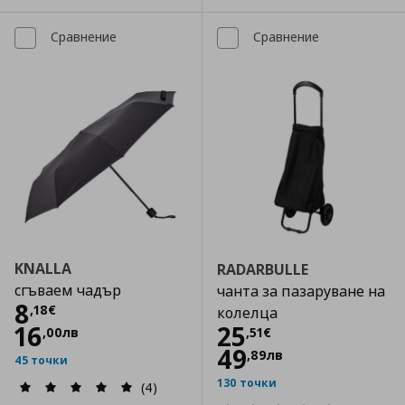
Сравнение
Сравнение
KNALLA
RADARBULLE
сгъваем чадър
чанта за пазаруване на
Цена
8,18 €
8
,
18
€
колелца
Цена
25,51 €
16
25
,
00
лв
,
51
€
49
,
89
лв
45 точки
130 точки
(4)