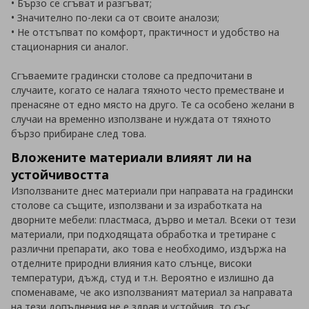
• Бързо се сгъват и разгъват;
• Значително по-леки са от своите аналози;
• Не отстъпват по комфорт, практичност и удобство на
стационарния си аналог.
Сгъваемите градински столове са предпочитани в
случаите, когато се налага тяхното често преместване и
пренасяне от едно място на друго. Те са особено желани в
случаи на временно използване и нуждата от тяхното
бързо прибиране след това.
Вложените материали влияят ли на
устойчивостта
Използваните днес материали при направата на градински
столове са същите, използвани и за изработката на
дворните мебели: пластмаса, дърво и метал. Всеки от тези
материали, при подходящата обработка и третиране с
различни препарати, ако това е необходимо, издържа на
отделните природни влияния като слънце, високи
температури, дъжд, студ и т.н. Вероятно е излишно да
споменаваме, че ако използваният материал за направата
на тези допълнения не е здрав и устойчив, то със