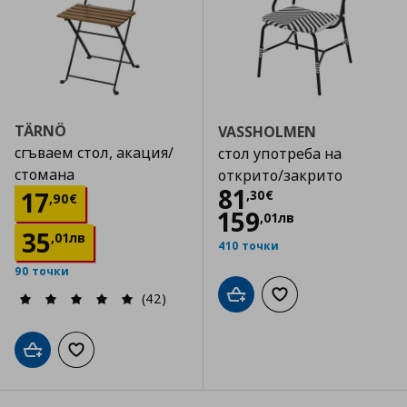
TÄRNÖ
VASSHOLMEN
сгъваем стол, акация/
стол употреба на
стомана
открито/закрито
Цена
81,30 €
81
Цена
17,90 €
17
,
30
€
,
90
€
159
,
01
лв
35
,
01
лв
410 точки
90 точки
(42)
Добави в кошницата
Добави към списъка
Добави в кошницата
Добави към списъка с любими