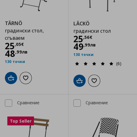
TÄRNÖ
LÄCKÖ
градински стол,
градински стол
Цена
25,56 €
25
,
56
€
сгъваем
Цена
25,05 €
25
49
,
05
€
,
99
лв
48
,
99
лв
130 точки
130 точки
(6)
Добави в кошницата
Добави към списъка с любими
Добави в кошницата
Добави към списъка
Сравнение
Сравнение
Top Seller