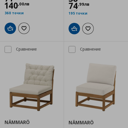
140
74
,
00
лв
,
99
лв
360 точки
195 точки
Добави в кошницата
Добави към списъка с любими
Добави в кошницата
Добави към списъка
Сравнение
Сравнение
NÄMMARÖ
NÄMMARÖ