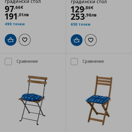
градински стол
градински стол
Цена
97,66 €
97
Цена
129,86 €
129
,
66
€
,
86
€
191
253
,
01
лв
,
98
лв
490 точки
650 точки
Добави в кошницата
Добави към списъка с любими
Добави в кошницата
Добави към списъка
Сравнение
Сравнение