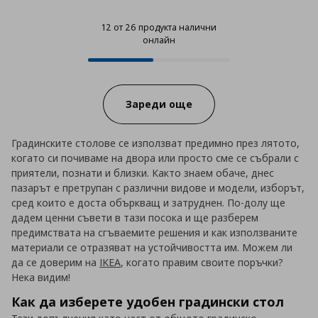
12 от 26 продукта налични
онлайн
12 от 26 продукта налични онла
Progress:
Зареди още
Градинските столове се използват предимно през лятото,
когато си почиваме на двора или просто сме се събрали с
приятели, познати и близки. Както знаем обаче, днес
пазарът е претрупан с различни видове и модели, изборът,
сред които е доста объркващ и затруднен. По-долу ще
дадем ценни съвети в тази посока и ще разберем
предимствата на сгъваемите решения и как използваните
материали се отразяват на устойчивостта им. Можем ли
да се доверим на
IKEA
, когато правим своите поръчки?
Нека видим!
Как да изберете удобен градински стол