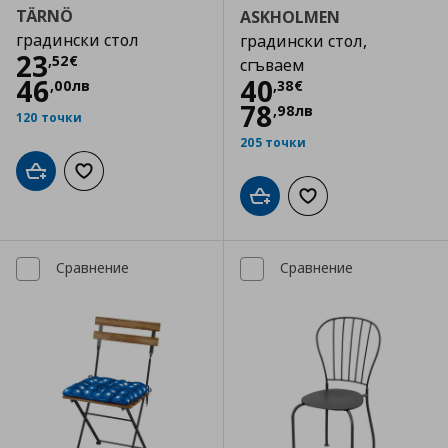
TÄRNÖ
ASKHOLMEN
градински стол
градински стол,
Цена
23,52 €
23
,
52
€
сгъваем
Цена
40,38 €
46
40
,
00
лв
,
38
€
78
,
98
лв
120 точки
205 точки
Добави в кошницата
Добави към списъка с любими
Добави в кошницата
Добави към списъка
Сравнение
Сравнение