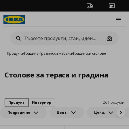
Проследяване на п
Магази
Burge
Camera
Продукти
›
Градина
›
Градински мебели
›
Градински столове
Столове за тераса и градина
Продукт
Интериор
26 Продукти
Подреди по
Цвят:
Цена: