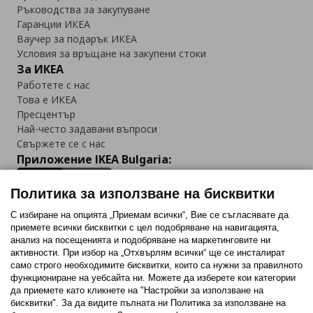
Ръководства за закупуване
Гаранции ИКЕА
Ваучер за подарък ИКЕА
Условия за връщане на закупени стоки
За ИКЕА
Работете с нас
Това е ИКЕА
Пресцентър
Най-често задавани въпроси
Свържете се с нас
Приложение IKEA Bulgaria:
Политика за използване на бисквитки
С избиране на опцията „Приемам всички“, Вие се съгласявате да
приемете всички бисквитки с цел подобряване на навигацията,
Последвайте ни:
анализ на посещенията и подобряване на маркетинговите ни
активности. При избор на „Отхвърлям всички“ ще се инсталират
Facebook
Twitter
Youtube
Pinterest
Instagram
само строго необходимитe бисквитки, които са нужни за правилното
функциониране на уебсайта ни. Можете да изберете кои категории
да приемете като кликнете на "Настройки за използване на
бисквитки". За да видите пълната ни Политика за използване на