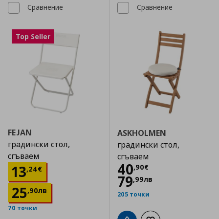
Сравнение
Сравнение
Top Seller
FEJAN
ASKHOLMEN
градински стол,
градински стол,
сгъваем
сгъваем
Цена
40,90 €
40
Цена
13,24 €
13
,
90
€
,
24
€
79
,
99
лв
25
,
90
лв
205 точки
70 точки