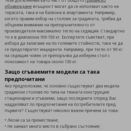
Тези допълнения като част от общото
градинско
обзавеждане
всъщност могат да се използват както на
терасата, така и на балкона в апартамента. Например,
когато правим избор на столове за градината, трябва да
обърнем внимание на препоръчителното от
производителя максимално тегло на седящия. Стандартно
то е в диапазона 100-150 кг. Експертите съветват, при
избора да залагаме на по-големите стойности, така че да
се предотвратят инциденти. Например, при тегло от 90 кг.
на седящия човек се препоръчва да изберем стол с
поносимост на товара около 130 кг.
Защо сгъваемите модели са така
предпочитани
Ако предположим, че основно съществуват два модела
градински столове по типа на тяхната конструкция:
стационарни и сгъваеми, защо последните според Вас
надделяват по предпочитания на потребителите пред
първите? Съществуват няколко важни причини за това:
• Лесни са за преместване;
• Не заемат много място в събрано състояние;