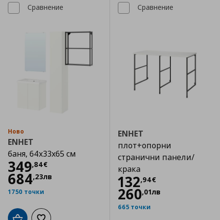
Сравнение
Сравнение
Ново
ENHET
ENHET
плот+опорни
баня, 64x33x65 см
странични панели/
Цена
349,84 €
349
,
84
€
крака
684
,
23
лв
Цена
132,94 €
132
,
94
€
260
,
01
лв
1750 точки
665 точки