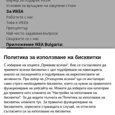
Ваучер за подарък ИКЕА
Условия за връщане на закупени стоки
За ИКЕА
Работете с нас
Това е ИКЕА
Пресцентър
Най-често задавани въпроси
Свържете се с нас
Приложение IKEA Bulgaria:
Политика за използване на бисквитки
С избиране на опцията „Приемам всички“, Вие се съгласявате да
приемете всички бисквитки с цел подобряване на навигацията,
Последвайте ни:
анализ на посещенията и подобряване на маркетинговите ни
активности. При избор на „Отхвърлям всички“ ще се инсталират
Facebook
Twitter
Youtube
Pinterest
Instagram
само строго необходимитe бисквитки, които са нужни за правилното
функциониране на уебсайта ни. Можете да изберете кои категории
да приемете като кликнете на "Настройки за използване на
бисквитки". За да видите пълната ни Политика за използване на
бисквитки, кликнете тук. За правилно функциониране на
бисквитките, опреснете страницата в случай, че оттеглите
съгласието си за използване на бисквитки.
Политика за използване на бисквитки (Cookies)