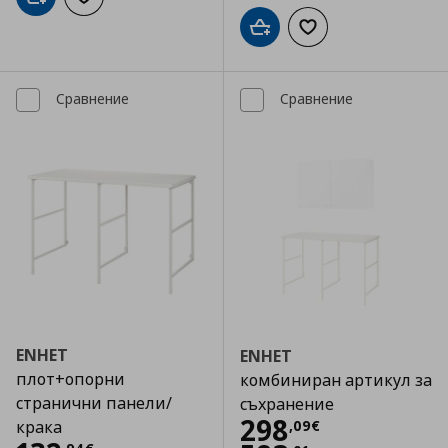
Добави в кошницата
Добави към списъка с любими
Добави в кошницата
Добави към списъка
Сравнение
Сравнение
ENHET
ENHET
плот+опорни
комбиниран артикул за
странични панели/
съхранение
Цена
298,09 €
298
,
09
€
крака