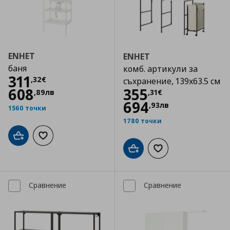
ENHET
ENHET
баня
комб. артикули за
Цена
311,32 €
311
,
32
€
съхранение, 139x63.5 см
Цена
355,31 €
608
355
,
89
лв
,
31
€
694
,
93
лв
1560 точки
1780 точки
Добави в кошницата
Добави към списъка с любими
Добави в кошницата
Добави към списъка
Сравнение
Сравнение