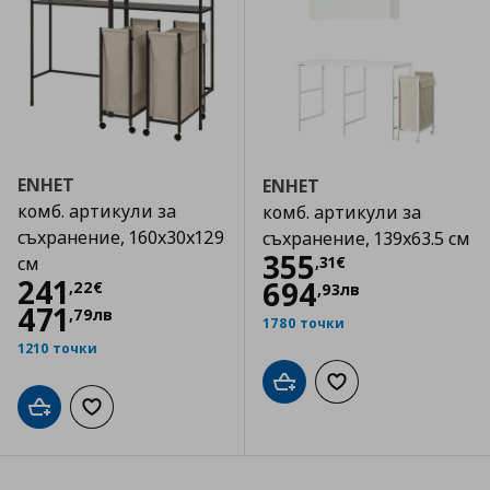
ENHET
ENHET
комб. артикули за
комб. артикули за
съхранение, 160x30x129
съхранение, 139x63.5 см
Цена
355,31 €
355
,
31
€
см
Цена
241,22 €
241
694
,
22
€
,
93
лв
471
,
79
лв
1780 точки
1210 точки
Добави в кошницата
Добави към списъка
Добави в кошницата
Добави към списъка с любими