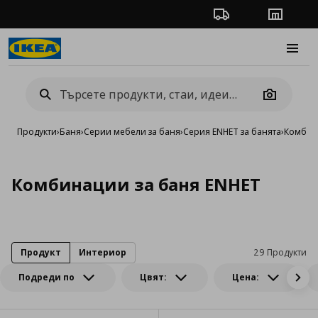
Проследяване на п
Магази
Burge
Camera
Продукти
›
Баня
›
Серии мебели за баня
›
Серия ENHET за банята
›
Комбин
Комбинации за баня ENHET
Продукт
Интериор
29 Продукти
Подреди по
Цвят:
Цена: