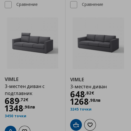
Сравнение
Сравнение
VIMLE
VIMLE
3-местен диван с
3-местен диван
Цена
648,82 €
648
,
82
€
подглавник
Цена
689,72 €
689
1268
,
72
€
,
98
лв
1348
,
98
лв
3245 точки
3450 точки
Добави в кошницата
Добави към списъка