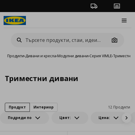
Проследяване на п
Магази
Burge
Camera
Продукти
›
Дивани и кресла
›
Модулни дивани
›
Серия VIMLE
›
Триместни 
Триместни дивани
Продукт
Интериор
12 Продукти
Подреди по
Цвят:
Цена: