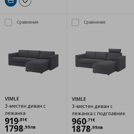
Добави в кошницата
Добави към списъка с любими
Сравнение
Сравнение
VIMLE
VIMLE
3-местен диван с
3-местен диван с
лежанка
лежанка с подглавник
Цена
919,81 €
919
Цена
960,71 €
960
,
81
€
,
71
€
1798
1878
,
99
лв
,
99
лв