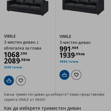
VIMLE
VIMLE
3-местен диван, с
3-местен диван
Цена
991,90 €
991
,
90
€
облегалка за глава
Цена
1068,59 €
1068
1939
,
59
€
,
99
лв
2089
,
98
лв
4960 точки
5345 точки
Добави в кошницата
Добави към списъка
Добави в кошницата
Добави към списъка с любими
Какъв триместен диван да изберете? Какво представлява
серията VIMLE от ИКЕА?
Как да изберете триместен диван