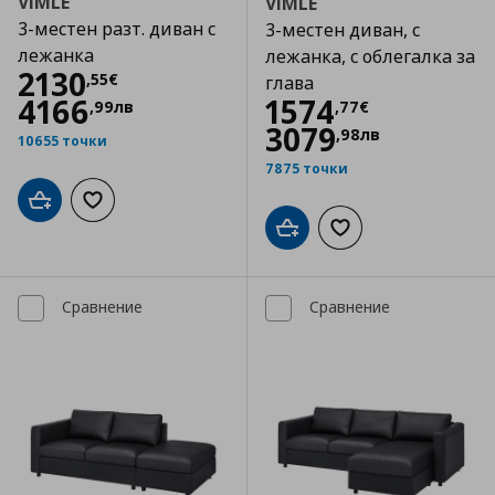
VIMLE
VIMLE
3-местен разт. диван с
3-местен диван, с
лежанка
лежанка, с облегалка за
Цена
2130,55 €
2130
,
55
€
глава
Цена
1574,77 €
4166
1574
,
99
лв
,
77
€
3079
,
98
лв
10655 точки
7875 точки
Добави в кошницата
Добави към списъка с любими
Добави в кошницата
Добави към списъка
Сравнение
Сравнение