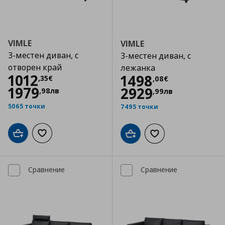
VIMLE
VIMLE
3-местен диван, с
3-местен диван, с
отворен край
лежанка
Цена
1012,35 €
1012
Цена
1498,08 €
1498
,
35
€
,
08
€
1979
2929
,
98
лв
,
99
лв
5065 точки
7495 точки
Добави в кошницата
Добави към списъка с любими
Добави в кошницата
Добави към списъка
Сравнение
Сравнение