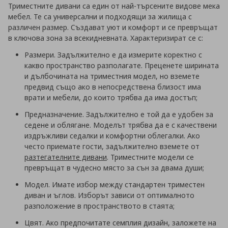
Триместните дивани са един от най-търсените видове мека
мебел. Те са универсални и подходящи за жилища с
различен размер. Създават уют и комфорт и се превръщат
в ключова зона за всекидневната. Характеризират се с:
Размери. Задължително е да измерите коректно с
какво пространство разполагате. Преценете ширината
и дълбочината на триместния модел, но вземете
предвид също ако в непосредствена близост има
врати и мебели, до които трябва да има достъп;
Предназначение. Задължително е той да е удобен за
седене и облягане. Моделът трябва да е с качествени
издръжливи седалки и комфортни облегалки. Ако
често приемате гости, задължително вземете от
разтегателните дивани
. Триместните модели се
превръщат в чудесно място за сън за двама души;
Модел. Имате избор между стандартен триместен
диван и ъглов. Изборът зависи от оптималното
разположение в пространството в стаята;
Цвят. Ако предпочитате семплия дизайн, заложете на