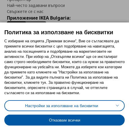
Най-често задавани въпроси
Свържете се с нас
Приложение IKEA Bulgaria:
Политика за използване на бисквитки
С избиране на опцията „Приемам всички“, Вие се съгласявате да
приемете всички бисквитки с цел подобряване на навигацията,
Последвайте ни:
анализ на посещенията и подобряване на маркетинговите ни
активности. При избор на „Отхвърлям всички“ ще се инсталират
Facebook
Twitter
Youtube
Pinterest
Instagram
само строго необходимитe бисквитки, които са нужни за правилното
функциониране на уебсайта ни. Можете да изберете кои категории
да приемете като кликнете на "Настройки за използване на
бисквитки". За да видите пълната ни Политика за използване на
бисквитки, кликнете тук. За правилно функциониране на
бисквитките, опреснете страницата в случай, че оттеглите
съгласието си за използване на бисквитки.
Политика за използване на бисквитки (Cookies)
Избор на настройки за използване на бисквитки
Настройки за използване на бисквитки
Условия за ползване на ikea.bg
Обща политика за личните данни
Политика за защита на личните данни на ikea.bg
Общи условия на програма IKEA Family
Отказвам всички
Политика за защита на лични данни на програма IKEA Family