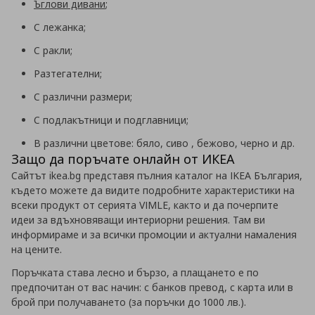
Ъглови дивани
;
С лежанка;
С ракли;
Разтегателни;
С различни размери;
С подлакътници и подглавници;
В различни цветове: бяло, сиво , бежово, черно и др.
Защо да поръчате онлайн от ИКЕА
Сайтът ikea.bg представя пълния каталог на IKEA България,
където можете да видите подробните характеристики на
всеки продукт от серията VIMLE, както и да почерпите
идеи за вдъхновяващи интериорни решения. Там ви
информираме и за всички промоции и актуални намаления
на цените.
Поръчката става лесно и бързо, а плащането е по
предпочитан от вас начин: с банков превод, с карта или в
брой при получаването (за поръчки до 1000 лв.).