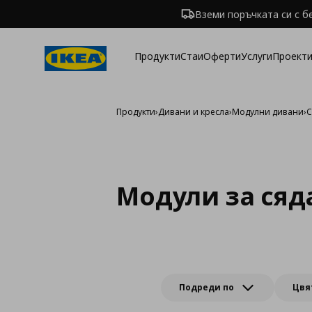
Вземи поръчката си с б
Продукти
Стаи
Оферти
Услуги
Проекти
Продукти
›
Дивани и кресла
›
Модулни дивани
›
С
Модули за сяд
Подреди по
Цвя