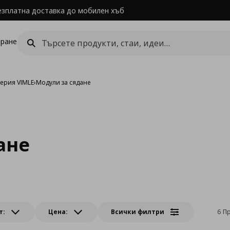
езплатна доставка до мобилен хъб
ране
ерия VIMLE
›
Модули за сядане
ане
т:
Цена:
Всички филтри
6 П