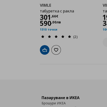
VIMLE
V
табуретка с ракла
та
Цена
301,66 €
301
1
,
66
€
590
3
,
00
лв
1510 точки
10
(2)
Добави в кошницата
Добави към списъка с любими
Пазаруване в ИКЕА
Брошури ИКЕА