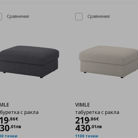
Сравнение
Сравнение
IMLE
VIMLE
буретка с ракла
табуретка с ракла
Цена
219,86 €
Цена
219,86 €
19
219
,
86
€
,
86
€
30
430
,
01
лв
,
01
лв
00 точки
1100 точки