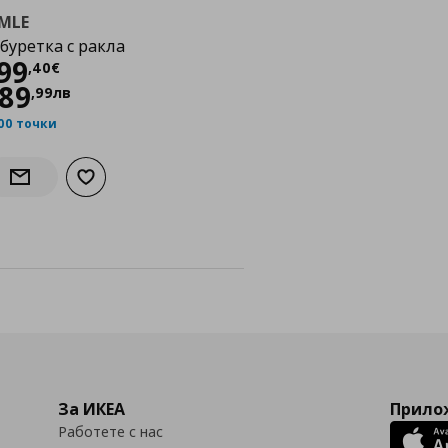
IMLE
буретка с ракла
Цена
199,40 €
99
,
40
€
89
,
99
лв
00 точки
Добави към списъка с любими
Информирай ме за наличност
За ИКЕА
Прилож
Работете с нас