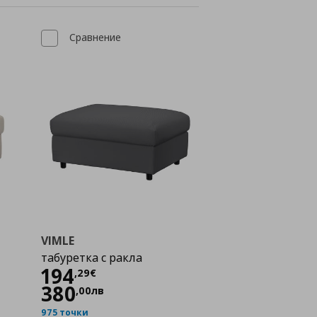
Сравнение
VIMLE
табуретка с ракла
Цена
194,29 €
194
,
29
€
380
,
00
лв
975 точки