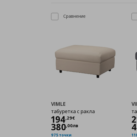
Сравнение
VIMLE
V
табуретка с ракла
та
Цена
194,29 €
194
2
,
29
€
380
4
,
00
лв
975 точки
11