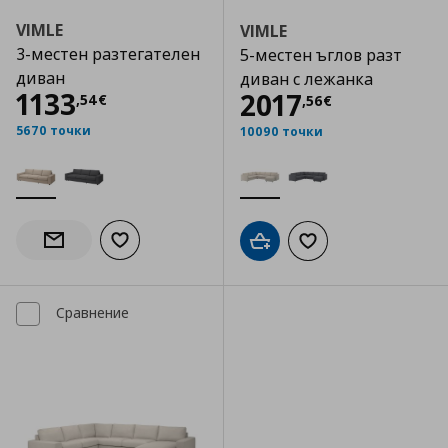
VIMLE
VIMLE
3-местен разтегателен
5-местен ъглов разт
диван
диван с лежанка
Цена
1133,54 €
1133
Цена
2017,56 €
2017
,
54
€
,
56
€
5670 точки
10090 точки
Добави към списъка с любими
Информирай ме за наличност
Добави в кошницата
Добави към списъка
Сравнение