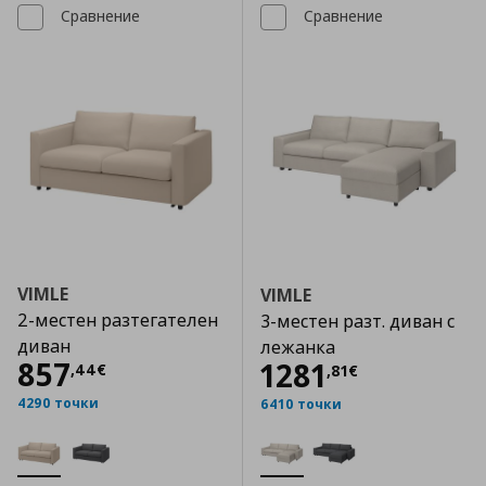
Сравнение
Сравнение
VIMLE
VIMLE
2-местен разтегателен
3-местен разт. диван с
диван
лежанка
Цена
857,44 €
857
Цена
1281,81 €
1281
,
44
€
,
81
€
4290 точки
6410 точки