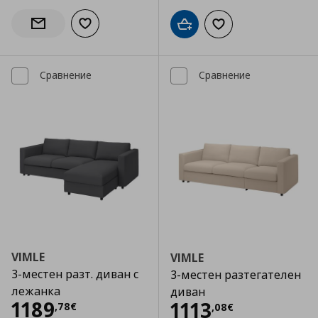
Добави към списъка с любими
Информирай ме за наличност
Добави в кошницата
Добави към списъка
Сравнение
Сравнение
VIMLE
VIMLE
3-местен разт. диван с
3-местен разтегателен
лежанка
диван
Цена
1189,78 €
1189
Цена
1113,08 €
1113
,
78
€
,
08
€