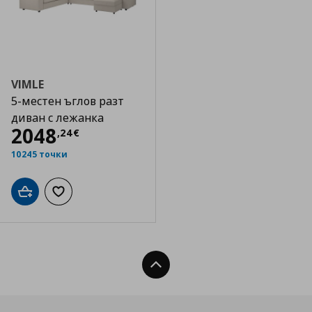
VIMLE
5-местен ъглов разт
диван с лежанка
Цена
2048,24 €
2048
,
24
€
10245 точки
Добави в кошницата
Добави към списъка с любими
Нагоре