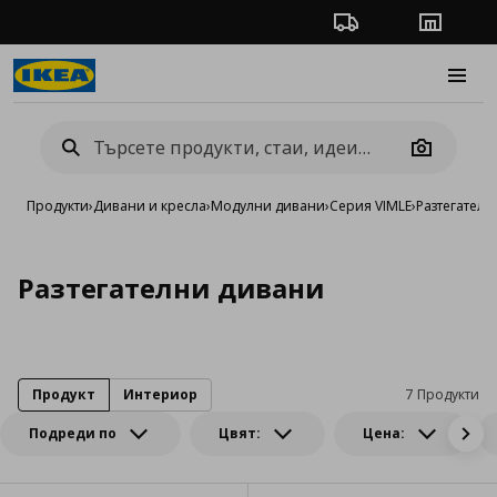
Проследяване на п
Магази
Burge
Camera
Продукти
›
Дивани и кресла
›
Модулни дивани
›
Серия VIMLE
›
Разтегателн
Разтегателни дивани
Продукт
Интериор
7 Продукти
Подреди по
Цвят:
Цена: