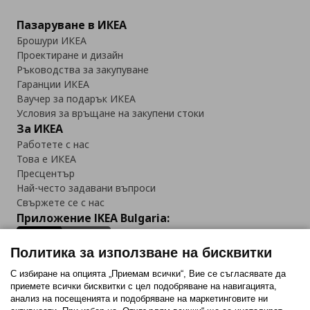
Пазаруване в ИКЕА
Брошури ИКЕА
Проектиране и дизайн
Ръководства за закупуване
Гаранции ИКЕА
Ваучер за подарък ИКЕА
Условия за връщане на закупени стоки
За ИКЕА
Работете с нас
Това е ИКЕА
Пресцентър
Най-често задавани въпроси
Свържете се с нас
Приложение IKEA Bulgaria:
Политика за използване на бисквитки
С избиране на опцията „Приемам всички“, Вие се съгласявате да
приемете всички бисквитки с цел подобряване на навигацията,
Последвайте ни:
анализ на посещенията и подобряване на маркетинговите ни