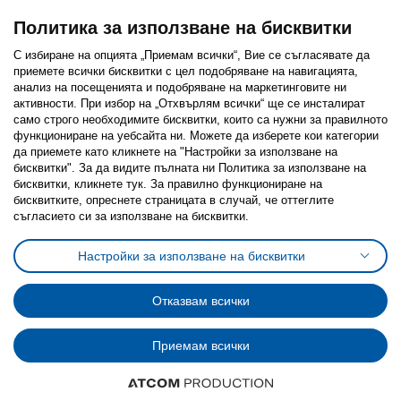
Политика за използване на бисквитки
С избиране на опцията „Приемам всички“, Вие се съгласявате да
приемете всички бисквитки с цел подобряване на навигацията,
Последвайте ни:
анализ на посещенията и подобряване на маркетинговите ни
активности. При избор на „Отхвърлям всички“ ще се инсталират
Facebook
Twitter
Youtube
Pinterest
Instagram
само строго необходимитe бисквитки, които са нужни за правилното
функциониране на уебсайта ни. Можете да изберете кои категории
да приемете като кликнете на "Настройки за използване на
бисквитки". За да видите пълната ни Политика за използване на
бисквитки, кликнете тук. За правилно функциониране на
бисквитките, опреснете страницата в случай, че оттеглите
съгласието си за използване на бисквитки.
Политика за използване на бисквитки (Cookies)
Избор на настройки за използване на бисквитки
Настройки за използване на бисквитки
Условия за ползване на ikea.bg
Обща политика за личните данни
Политика за защита на личните данни на ikea.bg
Общи условия на програма IKEA Family
Отказвам всички
Политика за защита на лични данни на програма IKEA Family
Приемам всички
© Inter-IKEA Systems B.V. 1999 - 2025