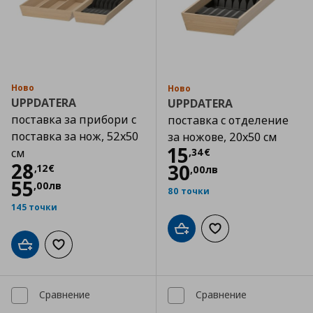
Ново
Ново
UPPDATERA
UPPDATERA
поставка за прибори с
поставка с отделение
поставка за нож, 52x50
за ножове, 20x50 см
Цена
15,34 €
15
,
34
€
см
Цена
28,12 €
28
30
,
12
€
,
00
лв
55
,
00
лв
80 точки
145 точки
Добави в кошницата
Добави към списъка
Добави в кошницата
Добави към списъка с любими
Сравнение
Сравнение