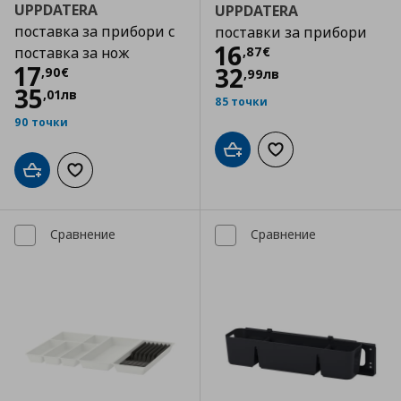
UPPDATERA
UPPDATERA
поставка за прибори с
поставки за прибори
Цена
16,87 €
16
,
87
€
поставка за нож
Цена
17,90 €
17
32
,
90
€
,
99
лв
35
,
01
лв
85 точки
90 точки
Добави в кошницата
Добави към списъка
Добави в кошницата
Добави към списъка с любими
Сравнение
Сравнение