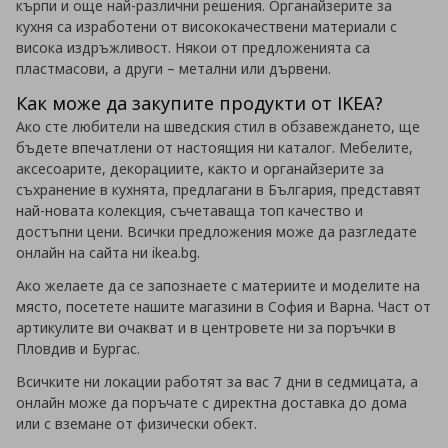
кърпи и още най-различни решения. Органайзерите за
кухня са изработени от висококачествени материали с
висока издръжливост. Някои от предложенията са
пластмасови, а други – метални или дървени.
Как може да закупите продукти от IKEA?
Ако сте любители на шведския стил в обзавеждането, ще
бъдете впечатлени от настоящия ни каталог. Мебелите,
аксесоарите, декорациите, както и органайзерите за
съхранение в кухнята, предлагани в България, представят
най-новата колекция, съчетаваща топ качество и
достъпни цени. Всички предложения може да разгледате
онлайн на сайта ни ikea.bg.
Ако желаете да се запознаете с материите и моделите на
място, посетете нашите магазини в София и Варна. Част от
артикулите ви очакват и в центровете ни за поръчки в
Пловдив и Бургас.
Всичките ни локации работят за вас 7 дни в седмицата, а
онлайн може да поръчате с директна доставка до дома
или с вземане от физически обект.