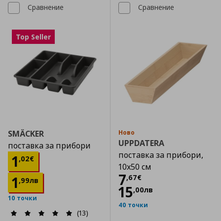
Сравнение
Сравнение
Top Seller
SMÄCKER
Ново
UPPDATERA
поставка за прибори
поставка за прибори,
Цена
1,02 €
1
,
02
€
10x50 см
Цена
7,67 €
7
,
67
€
1
,
99
лв
15
,
00
лв
10 точки
40 точки
(13)