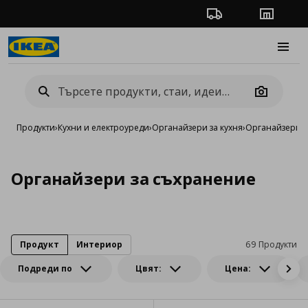
Проследяване на п
Магази
Burge
Camera
Продукти
›
Кухни и електроуреди
›
Органайзери за кухня
›
Органайзери з
Органайзери за съхранение
Продукт
Интериор
69 Продукти
Подреди по
Цвят:
Цена: