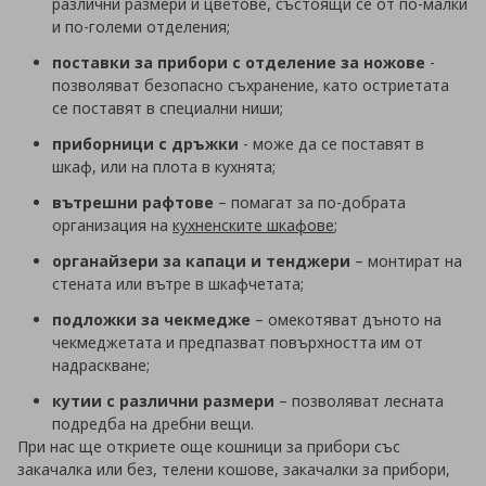
различни размери и цветове, състоящи се от по-малки
и по-големи отделения;
поставки за прибори с отделение за ножове
-
позволяват безопасно съхранение, като остриетата
се поставят в специални ниши;
приборници с дръжки
- може да се поставят в
шкаф, или на плота в кухнята;
вътрешни рафтове
– помагат за по-добрата
организация на
кухненските шкафове
;
органайзери за капаци и тенджери
– монтират на
стената или вътре в шкафчетата;
подложки за чекмедже
– омекотяват дъното на
чекмеджетата и предпазват повърхността им от
надраскване;
кутии с различни размери
– позволяват лесната
подредба на дребни вещи.
При нас ще откриете още кошници за прибори със
закачалка или без, телени кошове, закачалки за прибори,