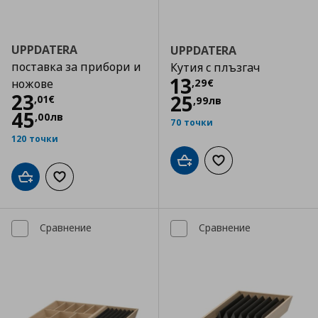
UPPDATERA
UPPDATERA
поставка за прибори и
Кутия с плъзгач
Цена
13,29 €
13
,
29
€
ножове
Цена
23,01 €
23
25
,
01
€
,
99
лв
45
,
00
лв
70 точки
120 точки
Добави в кошницата
Добави към списъка
Добави в кошницата
Добави към списъка с любими
Сравнение
Сравнение