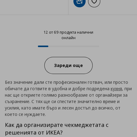
Добави в кошницата
Добави към списъка
12 от 69 продукта налични
онлайн
12 от 69 продукта налични онла
Progress:
Зареди още
Без значение дали сте професионален готвач, или просто
обичате да готвите в удобна и добре подредена
кухня
, при
нас ще откриете голямо разнообразие от органайзери за
съхранение. С тях ще си спестите значително време и
усилия, като имате бърз и лесен достъп до всичко, от
което се нуждаете.
Как да организирате чекмеджетата с
решенията от ИКЕА?