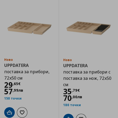
Ново
Ново
UPPDATERA
UPPDATERA
поставка за прибори,
поставка за прибори с
72x50 см
поставка за нож, 72x50
Цена
29,65 €
29
,
65
€
см
Цена
35,79 €
57
35
,
99
лв
,
79
€
70
,
00
лв
150 точки
180 точки
Добави в кошницата
Добави към списъка с любими