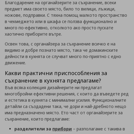
Благодарение на органайзерите за съхранение, всеки
предмет има своето място, било то вилици, лъжици,
ножове, подправки. С тяхна помощ малкото пространство
в чекмеджето или в шкафа се ползва функционално и
много по-ефективно, отколкото ако просто пускате
хаотично приборите вътре.
Освен това, с органайзера за съхранение всичко е на
видимо и добре познато място, така че домакинските
дейности в кухнята се случват много по-приятно с едно
движение.
Какви практични приспособления за
съхранение в кухнята предлагаме?
Във всяка колекция дизайнерите ни предлагат
многобройни ефективни решения, с които да въведете ред
и естетика в кухнята с минимални усилия. Функционалните
детайли са създадени така, че дори и най-дребното нещо
има предназначено място. Ето част от органайзерите за
съхранение, които предлагаме:
разделители за
прибори
– разполагаме с такива в