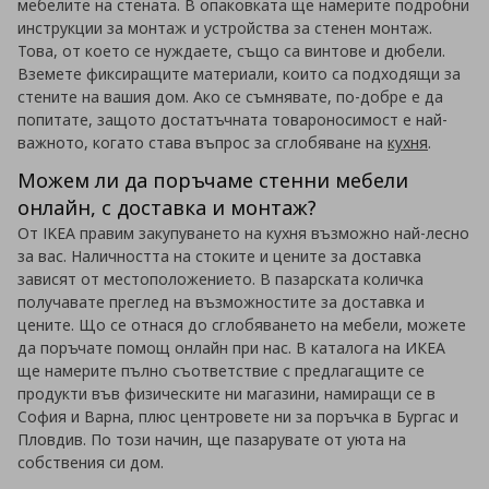
мебелите на стената. В опаковката ще намерите подробни
инструкции за монтаж и устройства за стенен монтаж.
Това, от което се нуждаете, също са винтове и дюбели.
Вземете фиксиращите материали, които са подходящи за
стените на вашия дом. Ако се съмнявате, по-добре е да
попитате, защото достатъчната товароносимост е най-
важното, когато става въпрос за сглобяване на
кухня
.
Можем ли да поръчаме стенни мебели
онлайн, с доставка и монтаж?
От IKEA правим закупуването на кухня възможно най-лесно
за вас. Наличността на стоките и цените за доставка
зависят от местоположението. В пазарската количка
получавате преглед на възможностите за доставка и
цените. Що се отнася до сглобяването на мебели, можете
да поръчате помощ онлайн при нас. В каталога на ИКЕА
ще намерите пълно съответствие с предлагащите се
продукти във физическите ни магазини, намиращи се в
София и Варна, плюс центровете ни за поръчка в Бургас и
Пловдив. По този начин, ще пазарувате от уюта на
собствения си дом.