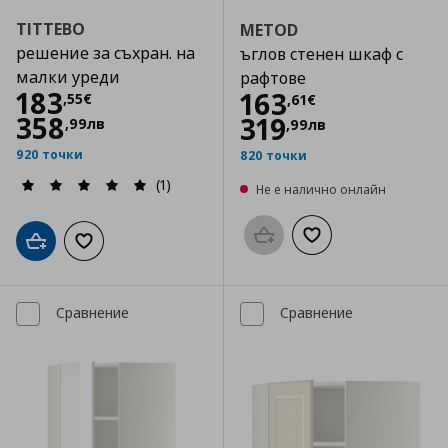
TITTEBO
METOD
решение за съхран. на
ъглов стенен шкаф с
малки уреди
рафтове
Цена
183,55 €
183
Цена
163,61 €
163
,
55
€
,
61
€
358
319
,
99
лв
,
99
лв
920 точки
820 точки
(1)
Не е налично онлайн
Προσθήκη στο καλάθι
Добави към списък
Добави в кошницата
Добави към списъка с любими
Сравнение
Сравнение