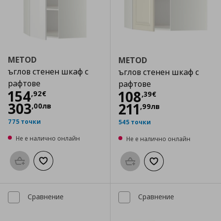
METOD
METOD
ъглов стенен шкаф с
ъглов стенен шкаф с
рафтове
рафтове
Цена
154,92 €
154
Цена
108,39 €
108
,
92
€
,
39
€
303
211
,
00
лв
,
99
лв
775 точки
545 точки
Не е налично онлайн
Не е налично онлайн
Προσθήκη στο καλάθι
Добави към списъка с любими
Προσθήκη στο καλάθι
Добави към списък
Сравнение
Сравнение