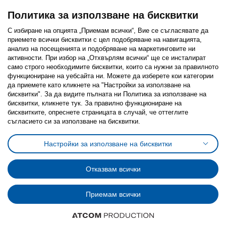
Политика за използване на бисквитки
С избиране на опцията „Приемам всички“, Вие се съгласявате да
приемете всички бисквитки с цел подобряване на навигацията,
Последвайте ни:
анализ на посещенията и подобряване на маркетинговите ни
активности. При избор на „Отхвърлям всички“ ще се инсталират
Facebook
Twitter
Youtube
Pinterest
Instagram
само строго необходимитe бисквитки, които са нужни за правилното
функциониране на уебсайта ни. Можете да изберете кои категории
да приемете като кликнете на "Настройки за използване на
бисквитки". За да видите пълната ни Политика за използване на
бисквитки, кликнете тук. За правилно функциониране на
бисквитките, опреснете страницата в случай, че оттеглите
съгласието си за използване на бисквитки.
Политика за използване на бисквитки (Cookies)
Избор на настройки за използване на бисквитки
Настройки за използване на бисквитки
Условия за ползване на ikea.bg
Обща политика за личните данни
Политика за защита на личните данни на ikea.bg
Общи условия на програма IKEA Family
Отказвам всички
Политика за защита на лични данни на програма IKEA Family
Приемам всички
© Inter-IKEA Systems B.V. 1999 - 2025