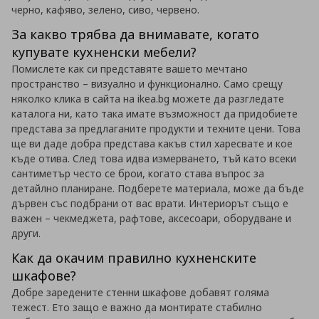
черно, кафяво, зелено, сиво, червено.
За какво трябва да внимавате, когато
купувате кухненски мебели?
Помислете как си представяте вашето мечтано
пространство – визуално и функционално. Само срещу
няколко клика в сайта на ikea.bg можете да разгледате
каталога ни, като така имате възможност да придобиете
представа за предлаганите продукти и техните цени. Това
ще ви даде добра представа какъв стил харесвате и кое
къде отива. След това идва измерването, тъй като всеки
сантиметър често се брои, когато става въпрос за
детайлно планиране. Подберете материала, може да бъде
дървен със подбрани от вас врати. Интериорът също е
важен – чекмеджета, рафтове, аксесоари, оборудване и
други.
Как да окачим правилно кухненските
шкафове?
Добре заредените стенни шкафове добавят голяма
тежест. Ето защо е важно да монтирате стабилно