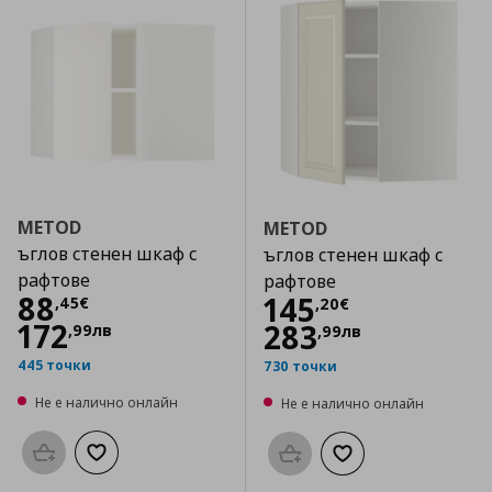
METOD
METOD
ъглов стенен шкаф с
ъглов стенен шкаф с
рафтове
рафтове
Цена
88,45 €
88
Цена
145,20 €
145
,
45
€
,
20
€
172
283
,
99
лв
,
99
лв
445 точки
730 точки
Не е налично онлайн
Не е налично онлайн
Προσθήκη στο καλάθι
Добави към списъка с любими
Προσθήκη στο καλάθι
Добави към списък