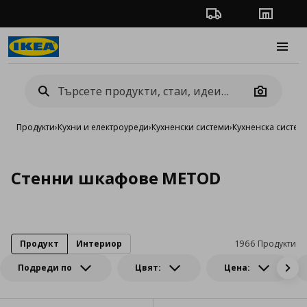
Проследяване на п
Магази
Burge
Camera
Продукти
›
Кухни и електроуреди
›
Кухненски системи
›
Кухненска систе
Стенни шкафове METOD
Продукт
Интериор
1966 Продукти
Подреди по
Цвят:
Цена: