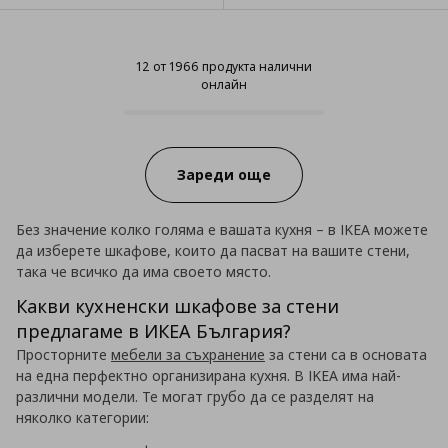
12 от 1966 продукта налични
онлайн
12 от 1966 продукта налични он
Progress:
Зареди още
Без значение колко голяма е вашата кухня – в IKEA можете
да изберете шкафове, които да пасват на вашите стени,
така че всичко да има своето място.
Какви кухненски шкафове за стени
предлагаме в ИКЕА България?
Просторните
мебели за съхранение
за стени са в основата
на една перфектно организирана кухня. В IKEA има най-
различни модели. Те могат грубо да се разделят на
няколко категории: