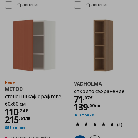
Сравнение
Сравнение
Ново
VADHOLMA
METOD
открито съхранение
стенен шкаф с рафтове,
Цена
71,07 €
71
,
07
€
60x80 см
139
,
00
лв
Цена
110,24 €
110
,
24
€
360 точки
215
,
61
лв
(3)
555 точки