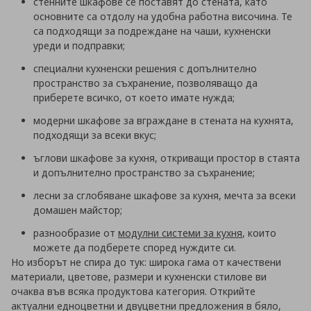
стенните шкафове се поставят до стената, като
основните са отдолу на удобна работна височина. Те
са подходящи за подреждане на чаши, кухненски
уреди и подправки;
специални кухненски решения с допълнително
пространство за съхранение, позволяващо да
приберете всичко, от което имате нужда;
модерни шкафове за вграждане в стената на кухнята,
подходящи за всеки вкус;
ъглови шкафове за кухня, откриващи простор в стаята
и допълнително пространство за съхранение;
лесни за сглобяване шкафове за кухня, мечта за всеки
домашен майстор;
разнообразие от
модулни системи за кухня
, които
можете да подберете според нуждите си.
Но изборът не спира до тук: широка гама от качествени
материали, цветове, размери и кухненски стилове ви
очаква във всяка продуктова категория. Открийте
актуални едноцветни и двуцветни предложения в бяло,