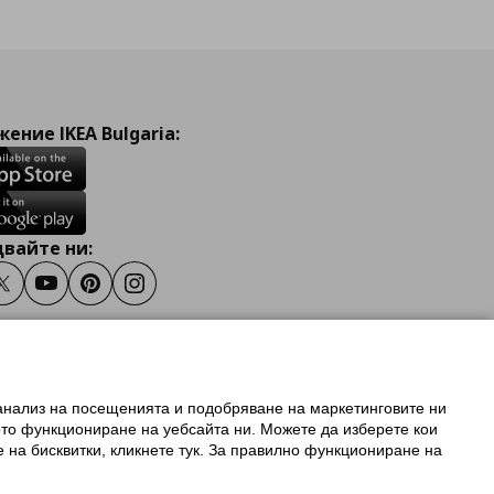
ение IKEA Bulgaria:
вайте ни:
ook
Twitter
Youtube
Pinterest
Instagram
 анализ на посещенията и подобряване на маркетинговите ни
олзване на ikea.bg
ото функциониране на уебсайта ни. Можете да изберете кои
 IKEA Family
е на бисквитки, кликнете тук. За правилно функциониране на