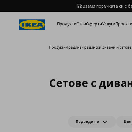
Вземи поръчката си с б
Продукти
Стаи
Оферти
Услуги
Проекти
Продукти
›
Градина
›
Градински дивани и сетове
Сетове с дива
Подреди по
Цвя