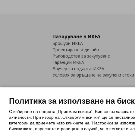
Пазаруване в ИКЕА
Брошури ИКЕА
Проектиране и дизайн
Ръководства за закупуване
Гаранции ИКЕА
Ваучер за подарък ИКЕА
Условия за връщане на закупени стоки
Политика за използване на бис
С избиране на опцията „Приемам всички“, Вие се съгласявате
Политика за използване на бискви
активности. При избор на „Отхвърлям всички“ ще се инсталир
Обща политика за личните данни
категории да приемете като кликнете на "Настройки за използв
Политика за защита на лични данн
бисквитките, опреснете страницата в случай, че оттеглите съгл