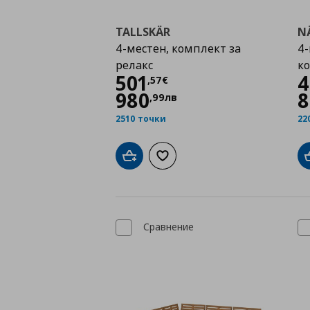
TALLSKÄR
N
4-местен, комплект за
4-
релакс
к
Цена
501,57 €
501
4
,
57
€
980
8
,
99
лв
2510 точки
22
Добави в кошницата
Добави към списъка с любими
Сравнение