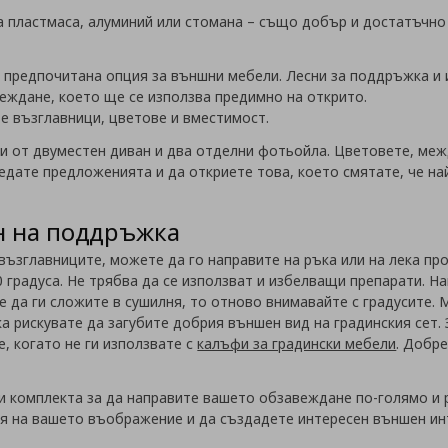
а пластмаса, алуминий или стомана – също добър и достатъчн
о предпочитана опция за външни мебели. Лесни за поддръжка и 
еждане, което ще се използва предимно на открито.
те възглавници, цветове и вместимост.
и от двуместен диван и два отделни фотьойла. Цветовете, межд
ледате предложенията и да откриете това, което смятате, че н
н на поддръжка
възглавниците, можете да го направите на ръка или на лека про
0 градуса. Не трябва да се използват и избелващи препарати. Н
те да ги сложите в сушилня, то отново внимавайте с градусите.
а рискувате да загубите добрия външен вид на градинския сет.
, когато не ги използвате с
калъфи за градински мебели
. Добр
и комплекта за да направите вашето обзавеждане по-голямо и 
ля на вашето въображение и да създадете интересен външен ин