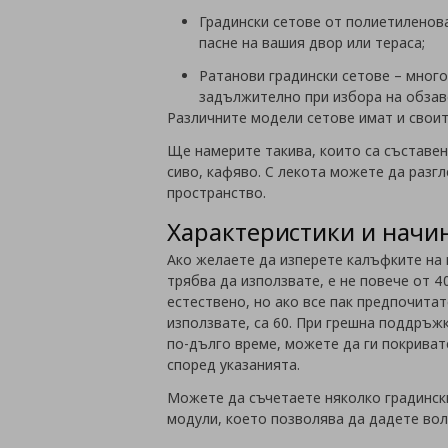
Градински сетове от полиетиленов
пасне на вашия двор или тераса;
Ратанови градински сетове – мног
задължително при избора на обзав
Различните модели сетове имат и свои
Ще намерите такива, които са съставен
сиво, кафяво. С лекота можете да разг
пространство.
Характеристики и начи
Ако желаете да изперете калъфките на 
трябва да използвате, е не повече от 4
естествено, но ако все пак предпочита
използвате, са 60. При грешна поддръжк
по-дълго време, можете да ги покривате
според указанията.
Можете да съчетаете няколко градинск
модули, което позволява да дадете во