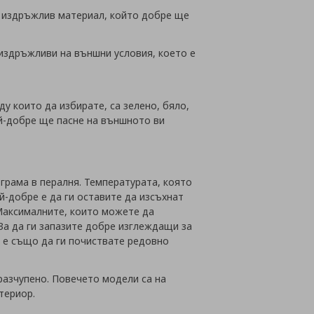
о издръжлив материал, който добре ще
издръжливи на външни условия, което е
у които да избирате, са зелено, бяло,
ай-добре ще пасне на външното ви
грама в пералня. Температурата, която
ай-добре е да ги оставите да изсъхнат
 Максималните, които можете да
 За да ги запазите добре изглеждащи за
е е също да ги почиствате редовно
разчупено. Повечето модели са на
териор.