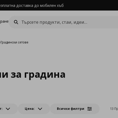
езплатна доставка до мобилен хъб
ране
›
Градински сетове
ни за градина
т:
Цена:
Всички филтри
13 П