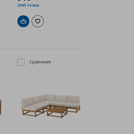
2345 точки
а с любими
Добави в кошницата
Добави към списъка с любими
Сравнение