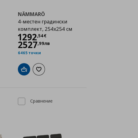
NÄMMARÖ
4-местен градински
комплект, 254x254 см
Цена
1292,54 €
1292
,
54
€
2527
,
99
лв
6465 точки
а с любими
Добави в кошницата
Добави към списъка с любими
Сравнение