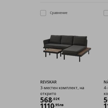
Сравнение
REVSKAR
N
3-местен комплект, на
4-
открито
к
Цена
568,02 €
568
5
,
02
€
1110
1
,
95
лв