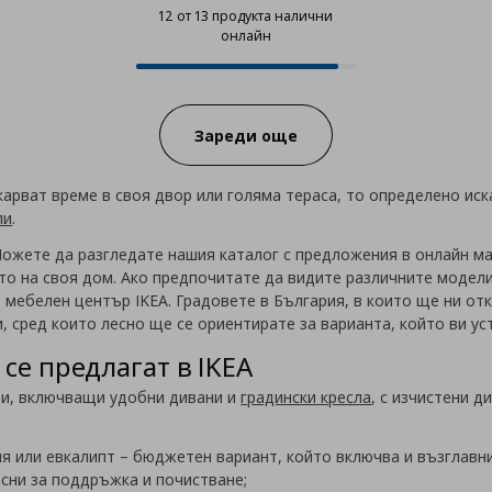
12 от 13 продукта налични
онлайн
12 от 13 продукта налични онла
Progress:
Зареди още
карват време в своя двор или голяма тераса, то определено ис
ли
.
ожете да разгледате нашия каталог с предложения в онлайн мага
о на своя дом. Ако предпочитате да видите различните модели 
 мебелен център IKEA. Градовете в България, в които ще ни отк
, сред които лесно ще се ориентирате за варианта, който ви ус
 се предлагат в IKEA
ти, включващи удобни дивани и
градински кресла
, с изчистени 
я или евкалипт – бюджетен вариант, който включва и възглавн
сни за поддръжка и почистване;