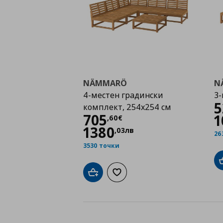
NÄMMARÖ
N
4-местен градински
3-
5
комплект, 254x254 см
Цена
705,60 €
705
1
,
60
€
1380
,
03
лв
26
3530 точки
Добави в кошницата
Добави към списъка с любими