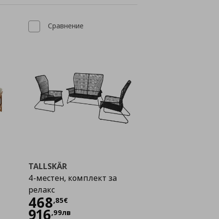
Сравнение
TALLSKÄR
4-местен, комплект за
релакс
Цена
468,85 €
468
,
85
€
916
,
99
лв