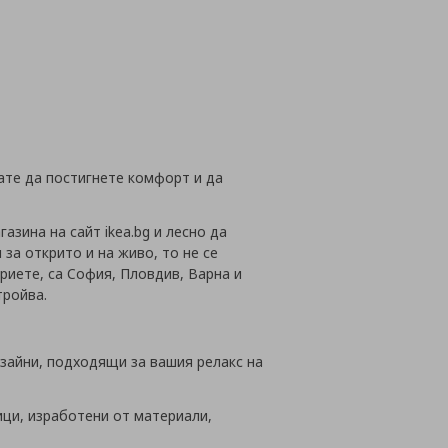
йн
кате да постигнете комфорт и да
зина на сайт ikea.bg и лесно да
за открито и на живо, то не се
риете, са София, Пловдив, Варна и
тройва.
дизайни, подходящи за вашия релакс на
ици, изработени от материали,