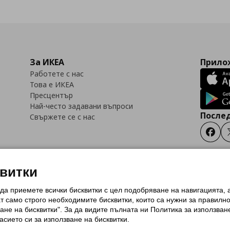
За ИКЕА
Прилож
Работете с нас
Това е ИКЕА
Пресцентър
Най-често задавани въпроси
Послед
Свържете се с нас
Faceb
квитки
 да приемете всички бисквитки с цел подобряване на навигацията,
тки (Cookies)
Избор на настройки за използване на бисквитки
Условия за п
ат само строго необходимитe бисквитки, които са нужни за правилн
Политика за защита на личните данни на ikea.bg
Общи условия на програма
ане на бисквитки". За да видите пълната ни Политика за използван
и на програма IKEA Family
асието си за използване на бисквитки.