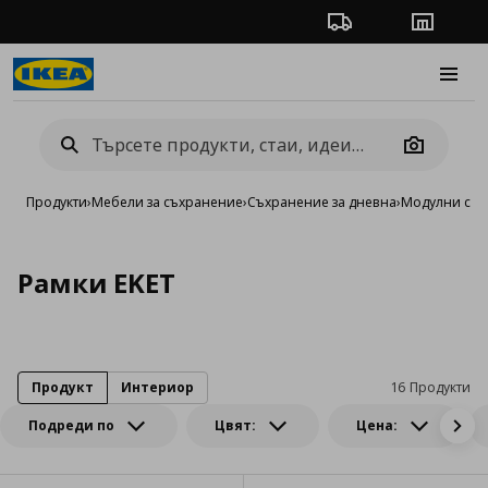
Проследяване на п
Магази
Burge
Camera
Продукти
›
Мебели за съхранение
›
Съхранение за дневна
›
Модулни сист
Рамки EKET
Продукт
Интериор
16 Продукти
Подреди по
Цвят:
Цена: