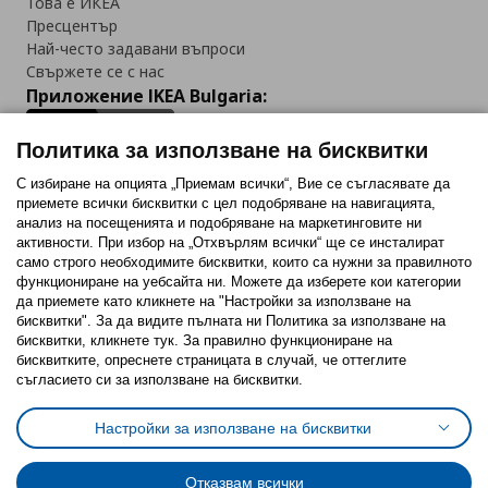
Това е ИКЕА
Пресцентър
Най-често задавани въпроси
Свържете се с нас
Приложение IKEA Bulgaria:
Политика за използване на бисквитки
С избиране на опцията „Приемам всички“, Вие се съгласявате да
приемете всички бисквитки с цел подобряване на навигацията,
Последвайте ни:
анализ на посещенията и подобряване на маркетинговите ни
активности. При избор на „Отхвърлям всички“ ще се инсталират
Facebook
Twitter
Youtube
Pinterest
Instagram
само строго необходимитe бисквитки, които са нужни за правилното
функциониране на уебсайта ни. Можете да изберете кои категории
да приемете като кликнете на "Настройки за използване на
бисквитки". За да видите пълната ни Политика за използване на
бисквитки, кликнете тук. За правилно функциониране на
бисквитките, опреснете страницата в случай, че оттеглите
съгласието си за използване на бисквитки.
Политика за използване на бисквитки (Cookies)
Избор на настройки за използване на бисквитки
Настройки за използване на бисквитки
Условия за ползване на ikea.bg
Обща политика за личните данни
Политика за защита на личните данни на ikea.bg
Общи условия на програма IKEA Family
Отказвам всички