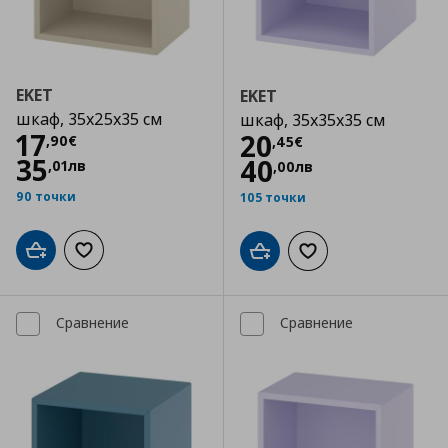
EKET
EKET
шкаф, 35x25x35 см
шкаф, 35x35x35 см
Цена
17,90 €
17
Цена
20,45 €
20
,
90
€
,
45
€
35
40
,
01
лв
,
00
лв
90 точки
105 точки
Добави в кошницата
Добави към списъка с любими
Добави в кошницата
Добави към списъка
Сравнение
Сравнение