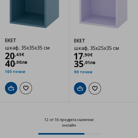
EKET
EKET
шкаф, 35x35x35 см
шкаф, 35x25x35 см
Цена
20,45 €
20
Цена
17,90 €
17
,
45
€
,
90
€
40
35
,
00
лв
,
01
лв
105 точки
90 точки
Добави в кошницата
Добави към списъка с любими
Добави в кошницата
Добави към списъка
12 от 16 продукта налични
онлайн
12 от 16 продукта налични онла
Progress: