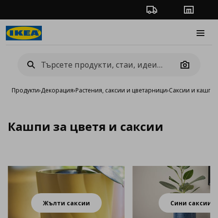
Проследяване на п
Магази
Burge
Camera
Продукти
›
Декорация
›
Растения, саксии и цветарници
›
Саксии и кашпи
Кашпи за цветя и саксии
Жълти саксии
Сини саксии