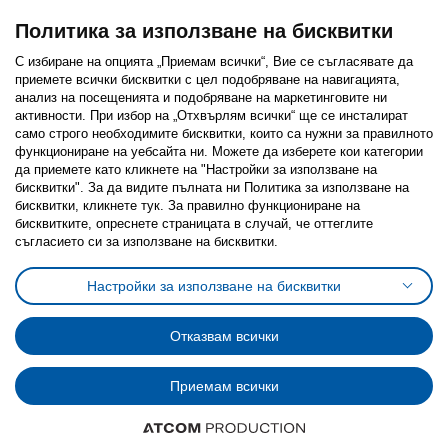
Политика за използване на бисквитки
С избиране на опцията „Приемам всички“, Вие се съгласявате да
приемете всички бисквитки с цел подобряване на навигацията,
Последвайте ни:
анализ на посещенията и подобряване на маркетинговите ни
активности. При избор на „Отхвърлям всички“ ще се инсталират
Facebook
Twitter
Youtube
Pinterest
Instagram
само строго необходимитe бисквитки, които са нужни за правилното
функциониране на уебсайта ни. Можете да изберете кои категории
да приемете като кликнете на "Настройки за използване на
бисквитки". За да видите пълната ни Политика за използване на
бисквитки, кликнете тук. За правилно функциониране на
бисквитките, опреснете страницата в случай, че оттеглите
съгласието си за използване на бисквитки.
Политика за използване на бисквитки (Cookies)
Избор на настройки за използване на бисквитки
Настройки за използване на бисквитки
Условия за ползване на ikea.bg
Обща политика за личните данни
Политика за защита на личните данни на ikea.bg
Общи условия на програма IKEA Family
Отказвам всички
Политика за защита на лични данни на програма IKEA Family
Приемам всички
© Inter-IKEA Systems B.V. 1999 - 2025