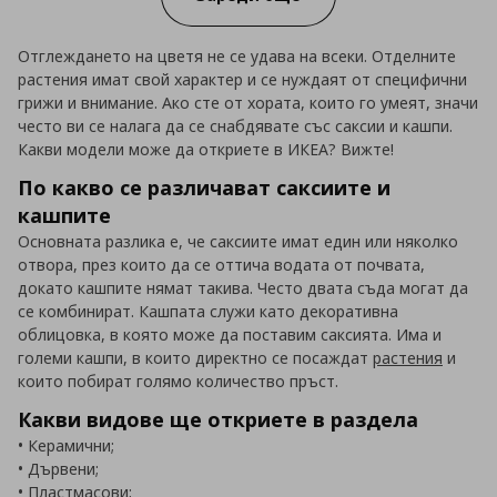
Отглеждането на цветя не се удава на всеки. Отделните
растения имат свой характер и се нуждаят от специфични
грижи и внимание. Ако сте от хората, които го умеят, значи
често ви се налага да се снабдявате със саксии и кашпи.
Какви модели може да откриете в ИКЕА? Вижте!
По какво се различават саксиите и
кашпите
Основната разлика е, че саксиите имат един или няколко
отвора, през които да се оттича водата от почвата,
докато кашпите нямат такива. Често двата съда могат да
се комбинират. Кашпата служи като декоративна
облицовка, в която може да поставим саксията. Има и
големи кашпи, в които директно се посаждат
растения
и
които побират голямо количество пръст.
Какви видове ще откриете в раздела
• Керамични;
• Дървени;
• Пластмасови;