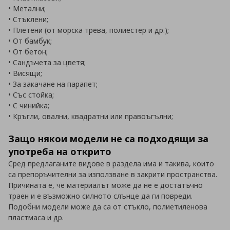
• Метални;
• Стъклени;
• Плетени (от морска трева, полиестер и др.);
• От бамбук;
• От бетон;
• Сандъчета за цветя;
• Висящи;
• За закачане на парапет;
• Със стойка;
• С чинийка;
• Кръгли, овални, квадратни или правоъгълни;
Защо някои модели не са подходящи за
употреба на открито
Сред предлаганите видове в раздела има и такива, които
са препоръчителни за използване в закрити пространства.
Причината е, че материалът може да не е достатъчно
траен и е възможно силното слънце да ги повреди.
Подобни модели може да са от стъкло, полиетиленова
пластмаса и др.