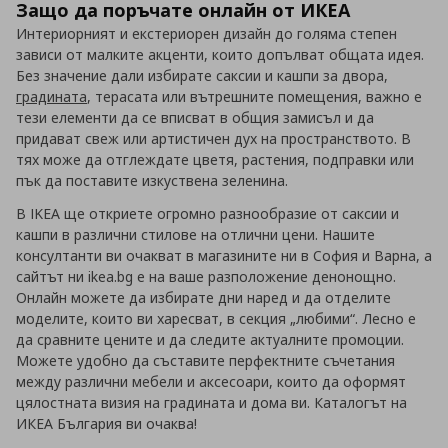
Защо да поръчате онлайн от ИКЕА
Интериорният и екстериорен дизайн до голяма степен
зависи от малките акценти, които допълват общата идея.
Без значение дали избирате саксии и кашпи за двора,
градината
, терасата или вътрешните помещения, важно е
тези елементи да се вписват в общия замисъл и да
придават свеж или артистичен дух на пространството. В
тях може да отглеждате цветя, растения, подправки или
пък да поставите изкуствена зеленина.
В IKEA ще откриете огромно разнообразие от саксии и
кашпи в различни стилове на отлични цени. Нашите
консултанти ви очакват в магазините ни в София и Варна, а
сайтът ни ikea.bg е на ваше разположение денонощно.
Онлайн можете да избирате дни наред и да отделите
моделите, които ви харесват, в секция „любими“. Лесно е
да сравните цените и да следите актуалните промоции.
Можете удобно да съставите перфектните съчетания
между различни мебели и аксесоари, които да оформят
цялостната визия на градината и дома ви. Каталогът на
ИКЕА България ви очаква!