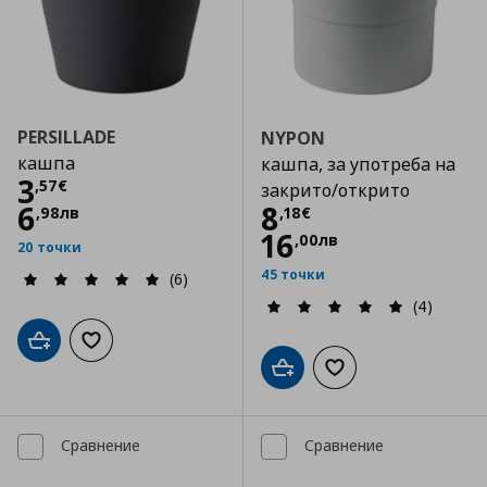
PERSILLADE
NYPON
кашпа
кашпа, за употреба на
Цена
3,57 €
3
,
57
€
закрито/открито
Цена
8,18 €
6
8
,
98
лв
,
18
€
16
,
00
лв
20 точки
45 точки
(6)
(4)
Добави в кошницата
Добави към списъка с любими
Добави в кошницата
Добави към списъка
Сравнение
Сравнение