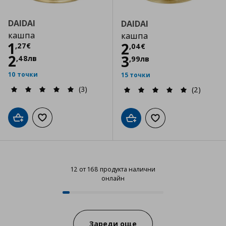
DAIDAI
DAIDAI
кашпа
кашпа
Цена
1,27 €
1
Цена
2,04 €
2
,
27
€
,
04
€
2
3
,
48
лв
,
99
лв
10 точки
15 точки
(3)
(2)
Добави в кошницата
Добави към списъка с любими
Добави в кошницата
Добави към списъка
12 от 168 продукта налични
онлайн
12 от 168 продукта налични онл
Progress:
Зареди още