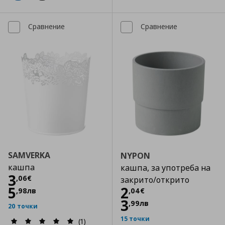
Сравнение
Сравнение
SAMVERKA
NYPON
кашпа
кашпа, за употреба на
Цена
3,06 €
3
,
06
€
закрито/открито
Цена
2,04 €
5
2
,
98
лв
,
04
€
3
,
99
лв
20 точки
15 точки
(1)