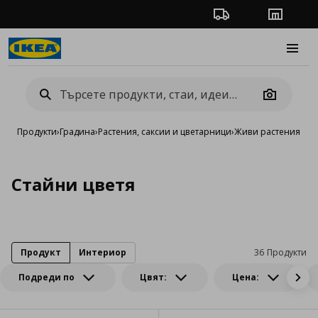
Проследяване на п
Магази
Burge
Camera
Продукти
›
Градина
›
Растения, саксии и цветарници
›
Живи растения
Стайни цветя
Продукт
Интериор
36 Продукти
Подреди по
Цвят:
Цена: