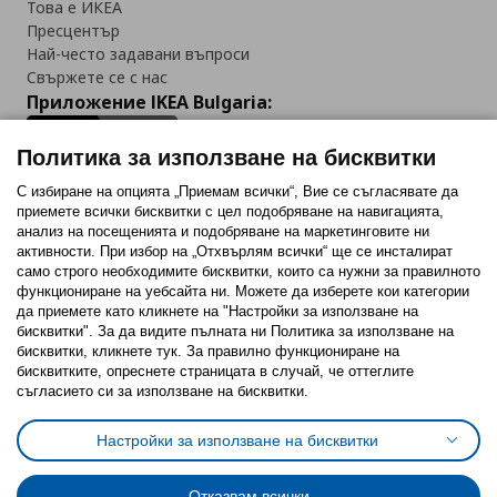
Това е ИКЕА
Пресцентър
Най-често задавани въпроси
Свържете се с нас
Приложение IKEA Bulgaria:
Политика за използване на бисквитки
С избиране на опцията „Приемам всички“, Вие се съгласявате да
приемете всички бисквитки с цел подобряване на навигацията,
Последвайте ни:
анализ на посещенията и подобряване на маркетинговите ни
активности. При избор на „Отхвърлям всички“ ще се инсталират
Facebook
Twitter
Youtube
Pinterest
Instagram
само строго необходимитe бисквитки, които са нужни за правилното
функциониране на уебсайта ни. Можете да изберете кои категории
да приемете като кликнете на "Настройки за използване на
бисквитки". За да видите пълната ни Политика за използване на
бисквитки, кликнете тук. За правилно функциониране на
бисквитките, опреснете страницата в случай, че оттеглите
съгласието си за използване на бисквитки.
Политика за използване на бисквитки (Cookies)
Избор на настройки за използване на бисквитки
Настройки за използване на бисквитки
Условия за ползване на ikea.bg
Обща политика за личните данни
Политика за защита на личните данни на ikea.bg
Общи условия на програма IKEA Family
Отказвам всички