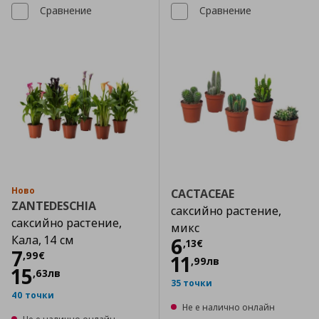
Сравнение
Сравнение
Ново
CACTACEAE
ZANTEDESCHIA
саксийно растение,
саксийно растение,
микс
Кала, 14 см
Цена
6,13 €
6
,
13
€
Цена
7,99 €
7
,
99
€
11
,
99
лв
15
,
63
лв
35 точки
40 точки
Не е налично онлайн