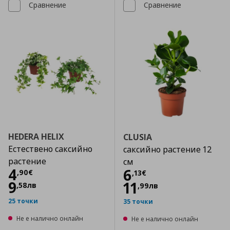
Сравнение
Сравнение
HEDERA HELIX
CLUSIA
Естествено саксийно
саксийно растение 12
растение
см
Цена
4,90 €
4
Цена
6,13 €
6
,
90
€
,
13
€
9
11
,
58
лв
,
99
лв
25 точки
35 точки
Не е налично онлайн
Не е налично онлайн