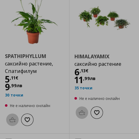
SPATHIPHYLLUM
HIMALAYAMIX
саксийно растение,
саксийно растение
Цена
6,13 €
6
,
13
€
Спатифилум
Цена
5,11 €
5
11
,
11
€
,
99
лв
9
,
99
лв
35 точки
30 точки
Не е налично онлайн
Не е налично онлайн
Προσθήκη στο καλάθι
Добави към списък
Προσθήκη στο καλάθι
Добави към списъка с любими