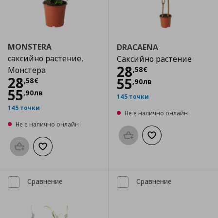
MONSTERA
DRACAENA
саксийно растение,
Саксийно растение
Цена
28,58 €
28
,
58
€
Монстера
Цена
28,58 €
28
55
,
58
€
,
90
лв
55
,
90
лв
145 точки
145 точки
Не е налично онлайн
Не е налично онлайн
Προσθήκη στο καλάθι
Добави към списък
Προσθήκη στο καλάθι
Добави към списъка с любими
Сравнение
Сравнение