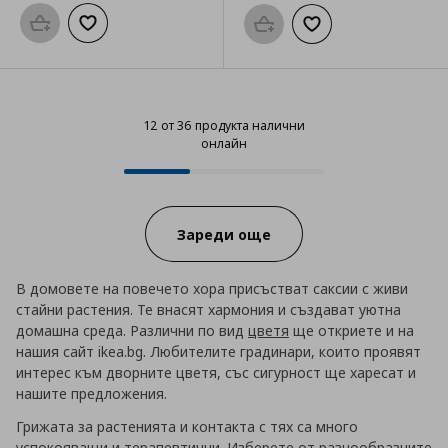
Προσθήκη στο καλάθι
Добави към списъка с любими
Προσθήκη στο καλάθι
Добави към списък
12 от 36 продукта налични
онлайн
12 от 36 продукта налични онла
Progress:
Зареди още
В домовете на повечето хора присъстват саксии с живи
стайни растения. Те внасят хармония и създават уютна
домашна среда. Различни по вид
цветя
ще откриете и на
нашия сайт ikea.bg. Любителите градинари, които проявят
интерес към дворните цветя, със сигурност ще харесат и
нашите предложения.
Грижата за растенията и контакта с тях са много
успокояващи и терапевтични. Изберете от разнообразните