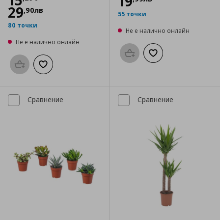
15
19
29
,
90
лв
55 точки
80 точки
Не е налично онлайн
Не е налично онлайн
Προσθήκη στο καλάθι
Добави към списък
Προσθήκη στο καλάθι
Добави към списъка с любими
Сравнение
Сравнение