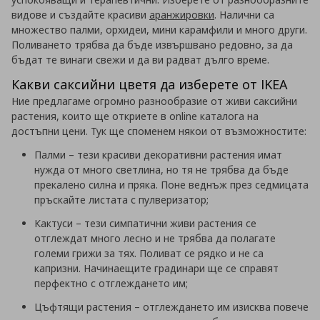
видове и създайте красиви
аранжировки
. Налични са
множество палми, орхидеи, мини карамфили и много други.
Поливането трябва да бъде извършвано редовно, за да
бъдат те винаги свежи и да ви радват дълго време.
Какви саксийни цветя да изберете от IKEA
Ние предлагаме огромно разнообразие от живи саксийни
растения, които ще откриете в online каталога на
достъпни цени. Тук ще споменем някои от възможностите:
Палми – тези красиви декоративни растения имат
нужда от много светлина, но тя не трябва да бъде
прекалено силна и пряка. Поне веднъж през седмицата
пръскайте листата с пулверизатор;
Кактуси – тези симпатични живи растения се
отглеждат много лесно и не трябва да полагате
големи грижи за тях. Поливат се рядко и не са
капризни. Начинаещите градинари ще се справят
перфектно с отглеждането им;
Цъфтящи растения – отглеждането им изисква повече