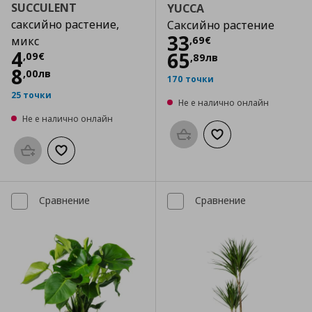
SUCCULENT
YUCCA
саксийно растение,
Саксийно растение
Цена
33,69 €
33
,
69
€
микс
Цена
4,09 €
4
65
,
09
€
,
89
лв
8
,
00
лв
170 точки
25 точки
Не е налично онлайн
Не е налично онлайн
Προσθήκη στο καλάθι
Добави към списък
Προσθήκη στο καλάθι
Добави към списъка с любими
Сравнение
Сравнение