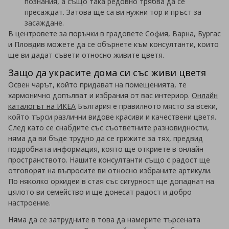
познания, а също така редовно трябва да се
пресаждат. Затова ще са ви нужни тор и пръст за
засаждане.
В центровете за поръчки в градовете София, Варна, Бургас
и Пловдив можете да се обърнете към консултанти, които
ще ви дадат съвети относно живите цветя.
Защо да украсите дома си със живи цветя
Освен чарът, който придават на помещенията, те
хармонично допълват и избрания от вас интериор.
Онлайн
каталогът на ИКЕА
България е правилното място за всеки,
който търси различни видове красиви и качествени цветя.
След като се снабдите със съответните разновидности,
няма да ви бъде трудно да се грижите за тях, предвид
подробната информация, която ще откриете в онлайн
пространството. Нашите консултанти също с радост ще
отговорят на въпросите ви относно избраните артикули.
По няколко орхидеи в стая със сигурност ще допаднат на
цялото ви семейство и ще донесат радост и добро
настроение.
Няма да се затрудните в това да намерите търсената