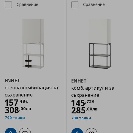
Сравнение
Сравнение
ENHET
ENHET
стенна комбинация за
комб. артикули за
съхранение
съхранение
Цена
157,48 €
157
Цена
145,72 €
145
,
48
€
,
72
€
308
285
,
00
лв
,
00
лв
790 точки
730 точки