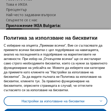
Това е ИКЕА
Пресцентър
Най-често задавани въпроси
Свържете се с нас
Приложение IKEA Bulgaria:
Политика за използване на бисквитки
С избиране на опцията „Приемам всички“, Вие се съгласявате да
приемете всички бисквитки с цел подобряване на навигацията,
Последвайте ни:
анализ на посещенията и подобряване на маркетинговите ни
активности. При избор на „Отхвърлям всички“ ще се инсталират
Facebook
Twitter
Youtube
Pinterest
Instagram
само строго необходимитe бисквитки, които са нужни за правилното
функциониране на уебсайта ни. Можете да изберете кои категории
да приемете като кликнете на "Настройки за използване на
бисквитки". За да видите пълната ни Политика за използване на
бисквитки, кликнете тук. За правилно функциониране на
бисквитките, опреснете страницата в случай, че оттеглите
съгласието си за използване на бисквитки.
Политика за използване на бисквитки (Cookies)
Избор на настройки за използване на бисквитки
Настройки за използване на бисквитки
Условия за ползване на ikea.bg
Обща политика за личните данни
Политика за защита на личните данни на ikea.bg