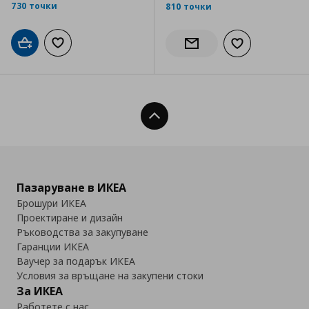
730 точки
810 точки
Добави в кошницата
Добави към списъка с любими
Добави към сп
Информирай ме за налич
Нагоре
Пазаруване в ИКЕА
Брошури ИКЕА
Проектиране и дизайн
Ръководства за закупуване
Гаранции ИКЕА
Ваучер за подарък ИКЕА
Условия за връщане на закупени стоки
За ИКЕА
Работете с нас