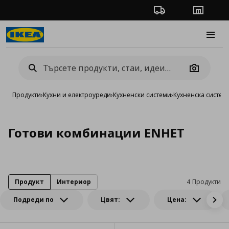
Проследяване на п
Магази
Burge
Camera
Продукти
›
Кухни и електроуреди
›
Кухненски системи
›
Кухненска систем
Готови комбинации ENHET
Продукт
Интериор
4 Продукти
Подреди по
Цвят:
Цена: