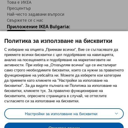
Това е ИКЕА
Пресцентър
Най-често задавани въпроси
Свържете се с нас
Приложение IKEA Bulgaria:
Политика за използване на бисквитки
С избиране на опцията „Приемам всички“, Вие се съгласявате да
приемете всички бисквитки с цел подобряване на навигацията,
Последвайте ни:
анализ на посещенията и подобряване на маркетинговите ни
активности. При избор на „Отхвърлям всички“ ще се инсталират
Facebook
Twitter
Youtube
Pinterest
Instagram
само строго необходимитe бисквитки, които са нужни за правилното
функциониране на уебсайта ни. Можете да изберете кои категории
да приемете като кликнете на "Настройки за използване на
бисквитки". За да видите пълната ни Политика за използване на
бисквитки, кликнете тук. За правилно функциониране на
бисквитките, опреснете страницата в случай, че оттеглите
съгласието си за използване на бисквитки.
Политика за използване на бисквитки (Cookies)
Избор на настройки за използване на бисквитки
Настройки за използване на бисквитки
Условия за ползване на ikea.bg
Обща политика за личните данни
Политика за защита на личните данни на ikea.bg
Общи условия на програма IKEA Family