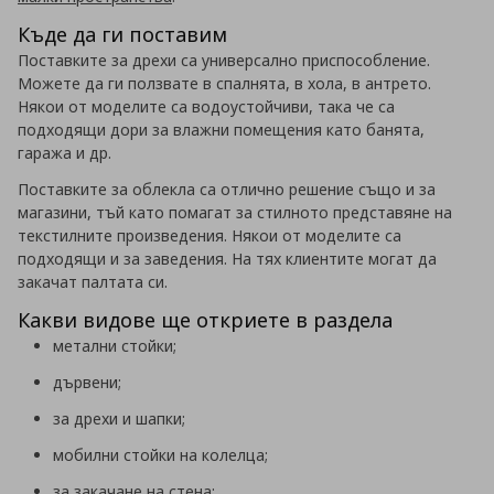
Къде да ги поставим
Поставките за дрехи са универсално приспособление.
Можете да ги ползвате в спалнята, в хола, в антрето.
Някои от моделите са водоустойчиви, така че са
подходящи дори за влажни помещения като банята,
гаража и др.
Поставките за облекла са отлично решение също и за
магазини, тъй като помагат за стилното представяне на
текстилните произведения. Някои от моделите са
подходящи и за заведения. На тях клиентите могат да
закачат палтата си.
Какви видове ще откриете в раздела
метални стойки;
дървени;
за дрехи и шапки;
мобилни стойки на колелца;
за закачане на стена;