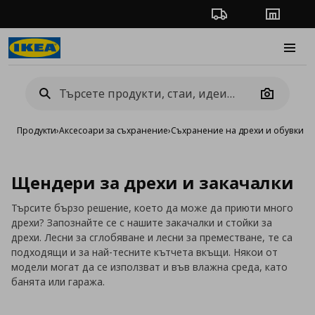
Проследяване на п
Магази
Burge
Camera
Продукти
›
Аксесоари за съхранение
›
Съхранение на дрехи и обувки
›
С
Щендери за дрехи и закачалки
Търсите бързо решение, което да може да приюти много
дрехи? Запознайте се с нашите закачалки и стойки за
дрехи. Лесни за сглобяване и лесни за преместване, те са
подходящи и за най-тесните кътчета вкъщи. Някои от
модели могат да се използват и във влажна среда, като
банята или гаража.