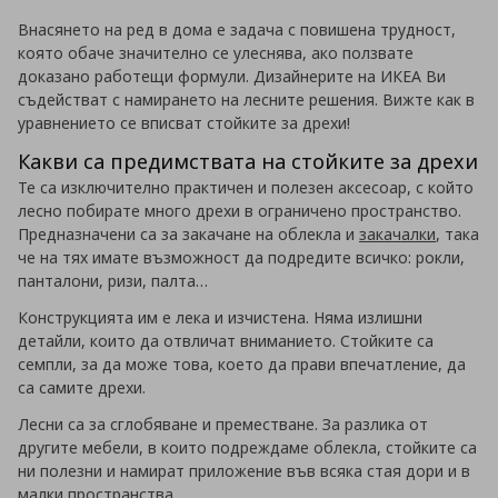
Внасянето на ред в дома е задача с повишена трудност,
която обаче значително се улеснява, ако ползвате
доказано работещи формули. Дизайнерите на ИКЕА Ви
съдействат с намирането на лесните решения. Вижте как в
уравнението се вписват стойките за дрехи!
Какви са предимствата на стойките за дрехи
Те са изключително практичен и полезен аксесоар, с който
лесно побирате много дрехи в ограничено пространство.
Предназначени са за закачане на облекла и
закачалки
, така
че на тях имате възможност да подредите всичко: рокли,
панталони, ризи, палта…
Конструкцията им е лека и изчистена. Няма излишни
детайли, които да отвличат вниманието. Стойките са
семпли, за да може това, което да прави впечатление, да
са самите дрехи.
Лесни са за сглобяване и преместване. За разлика от
другите мебели, в които подреждаме облекла, стойките са
ни полезни и намират приложение във всяка стая дори и в
малки пространства
.