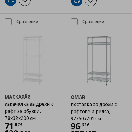
Добави в кошницата
Добави към списъка с любими
Добави в кошницата
Добави към списъка
Сравнение
Сравнение
MACKAPÄR
OMAR
закачалка за дрехи с
поставка за дрехи с
рафт за обувки,
рафтове и релса,
78x32x200 см
92x50x201 см
Цена
71,07 €
71
Цена
96,63 €
96
,
07
€
,
63
€
,
00
лв