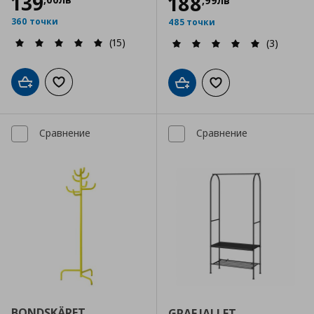
139
188
,
99
лв
360 точки
485 точки
(15)
(3)
Добави в кошницата
Добави към списъка с любими
Добави в кошницата
Добави към списъка
Сравнение
Сравнение
BONDSKÄRET
GRAFJALLET