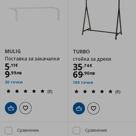
MULIG
TURBO
Поставка за закачалки
стойка за дрехи
Цена
5,11 €
5
Цена
35,74 €
35
,
11
€
,
74
€
9
69
,
99
лв
,
90
лв
30 точки
180 точки
(8)
(8)
Добави в кошницата
Добави към списъка с любими
Добави в кошницата
Добави към списъка
Сравнение
Сравнение