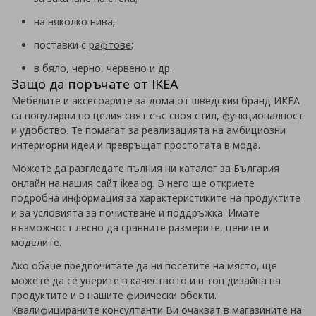
на няколко нива;
поставки с
рафтове
;
в бяло, черно, червено и др.
Защо да поръчате от IKEA
Мебелите и аксесоарите за дома от шведския бранд ИКЕА
са популярни по целия свят със своя стил, функционалност
и удобство. Те помагат за реализацията на амбициозни
интериорни идеи
и превръщат простотата в мода.
Можете да разгледате пълния ни каталог за България
онлайн на нашия сайт ikea.bg. В него ще откриете
подробна информация за характеристиките на продуктите
и за условията за почистване и поддръжка. Имате
възможност лесно да сравните размерите, цените и
моделите.
Ако обаче предпочитате да ни посетите на място, ще
можете да се уверите в качеството и в топ дизайна на
продуктите и в нашите физически обекти.
Квалифицираните консултанти Ви очакват в магазините на