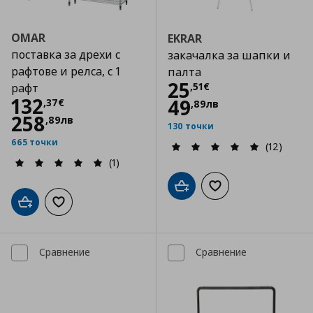
OMAR
EKRAR
поставка за дрехи с
закачалка за шапки и
рафтове и релса, с 1
палта
Цена
25,51 €
25
,
51
€
рафт
Цена
132,37 €
132
49
,
37
€
,
89
лв
258
,
89
лв
130 точки
665 точки
(12)
(1)
Добави в кошницата
Добави към списъка
Добави в кошницата
Добави към списъка с любими
Сравнение
Сравнение