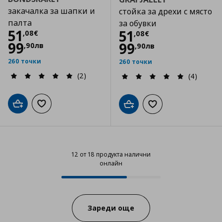
закачалка за шапки и
стойка за дрехи с място
палта
за обувки
Цена
51,08 €
51
Цена
51,08 €
51
,
08
€
,
08
€
99
99
,
90
лв
,
90
лв
260 точки
260 точки
(2)
(4)
Добави в кошницата
Добави към списъка с любими
Добави в кошницата
Добави към списъка
12 от 18 продукта налични
онлайн
12 от 18 продукта налични онла
Progress:
Зареди още