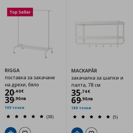
Top Seller
RIGGA
MACKAPÄR
поставка за закачане
закачалка за шапки и
на дрехи, бяло
палта, 78 см
Цена
20,40 €
20
Цена
35,74 €
35
,
40
€
,
74
€
39
69
,
90
лв
,
90
лв
105 точки
180 точки
(38)
(5)