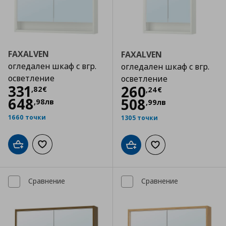
FAXALVEN
FAXALVEN
огледален шкаф с вгр.
огледален шкаф с вгр.
осветление
осветление
Цена
331,82 €
331
Цена
260,24 €
260
,
82
€
,
24
€
648
508
,
98
лв
,
99
лв
1660 точки
1305 точки
Добави в кошницата
Добави към списъка с любими
Добави в кошницата
Добави към списъка
Сравнение
Сравнение