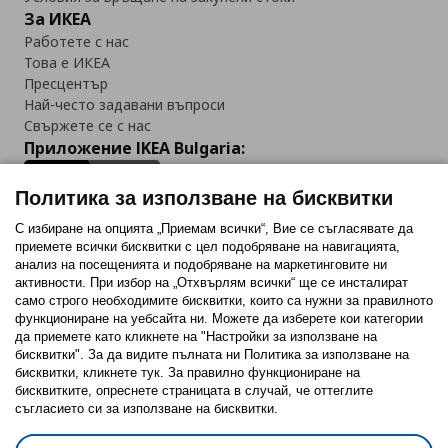
За ИКЕА
Работете с нас
Това е ИКЕА
Пресцентър
Най-често задавани въпроси
Свържете се с нас
Приложение IKEA Bulgaria:
Политика за използване на бисквитки
С избиране на опцията „Приемам всички“, Вие се съгласявате да
приемете всички бисквитки с цел подобряване на навигацията,
Последвайте ни:
анализ на посещенията и подобряване на маркетинговите ни
активности. При избор на „Отхвърлям всички“ ще се инсталират
Facebook
Twitter
Youtube
Pinterest
Instagram
само строго необходимитe бисквитки, които са нужни за правилното
функциониране на уебсайта ни. Можете да изберете кои категории
да приемете като кликнете на "Настройки за използване на
бисквитки". За да видите пълната ни Политика за използване на
бисквитки, кликнете тук. За правилно функциониране на
бисквитките, опреснете страницата в случай, че оттеглите
съгласието си за използване на бисквитки.
Политика за използване на бисквитки (Cookies)
Избор на настройки за използване на бисквитки