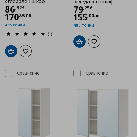
огледален шкаф
огледален шкаф
Цена
86,92 €
86
Цена
79,25 €
79
,
92
€
,
25
€
170
155
,
00
лв
,
00
лв
435 точки
400 точки
(1)
Добави в кошницата
Добави към списъка
Добави в кошницата
Добави към списъка с любими
Сравнение
Сравнение