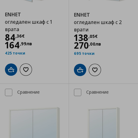
ENHET
ENHET
огледален шкаф с 1
огледален шкаф с 2
врата
врати
Цена
84,36 €
84
Цена
138,05 €
138
,
36
€
,
05
€
164
270
,
99
лв
,
00
лв
425 точки
695 точки
Добави в кошницата
Добави към списъка с любими
Добави в кошницата
Добави към списъка
Сравнение
Сравнение