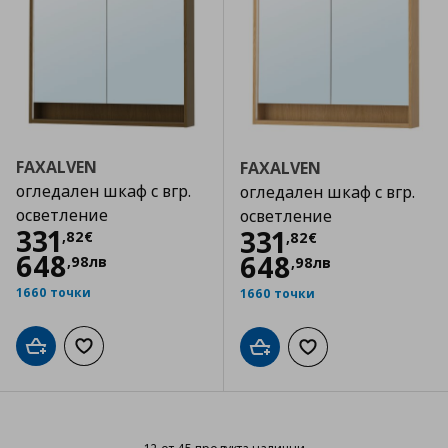
FAXALVEN
FAXALVEN
огледален шкаф с вгр.
огледален шкаф с вгр.
осветление
осветление
Цена
331,82 €
331
Цена
331,82 €
331
,
82
€
,
82
€
648
648
,
98
лв
,
98
лв
1660 точки
1660 точки
Добави в кошницата
Добави към списъка с любими
Добави в кошницата
Добави към списъка