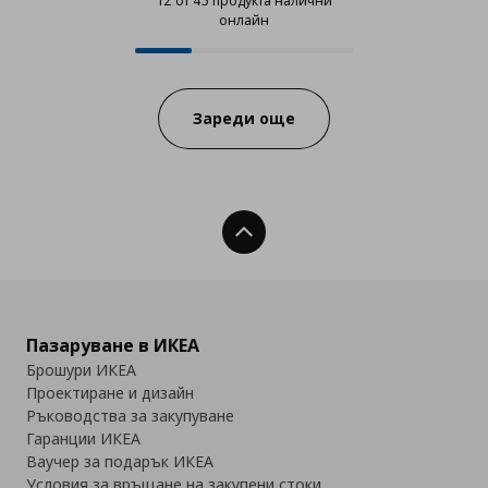
12 от 45 продукта налични
онлайн
12 от 45 продукта налични онла
Progress:
Зареди още
Нагоре
Пазаруване в ИКЕА
Брошури ИКЕА
Проектиране и дизайн
Ръководства за закупуване
Гаранции ИКЕА
Ваучер за подарък ИКЕА
Условия за връщане на закупени стоки