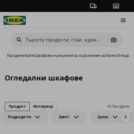
Проследяване на п
Магази
Burge
Camera
Продукти
›
Баня
›
Шкафове и решения за съхранение за баня
›
Огледалн
Огледални шкафове
Продукт
Интериор
45 Продукти
Подреди по
Цвят:
Цена: