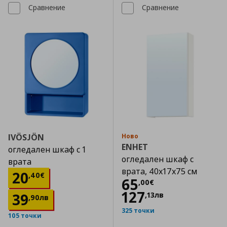
Сравнение
Сравнение
IVÖSJÖN
Ново
ENHET
огледален шкаф с 1
огледален шкаф с
врата
врата, 40x17x75 см
Цена
20,40 €
20
,
40
€
Цена
65,00 €
65
,
00
€
127
39
,
13
лв
,
90
лв
325 точки
105 точки