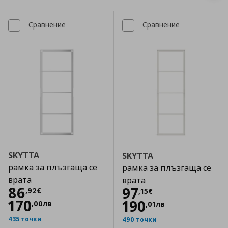
Сравнение
Сравнение
SKYTTA
SKYTTA
рамка за плъзгаща се
рамка за плъзгаща се
врата
врата
Цена
86,92 €
86
Цена
97,15 €
97
,
92
€
,
15
€
170
190
,
00
лв
,
01
лв
435 точки
490 точки