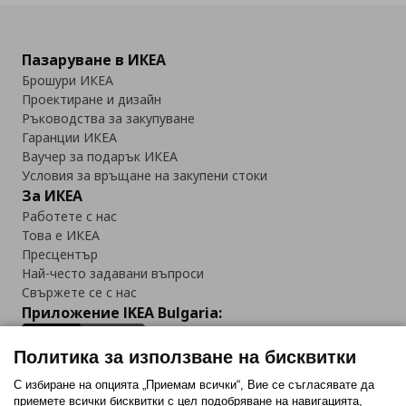
Пазаруване в ИКЕА
Брошури ИКЕА
Проектиране и дизайн
Ръководства за закупуване
Гаранции ИКЕА
Ваучер за подарък ИКЕА
Условия за връщане на закупени стоки
За ИКЕА
Работете с нас
Това е ИКЕА
Пресцентър
Най-често задавани въпроси
Свържете се с нас
Приложение IKEA Bulgaria:
Политика за използване на бисквитки
С избиране на опцията „Приемам всички“, Вие се съгласявате да
приемете всички бисквитки с цел подобряване на навигацията,