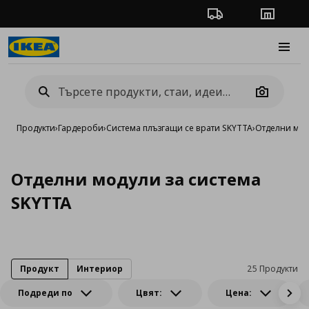
Проследяване на п
Магази
Burge
Camera
Продукти
›
Гардероби
›
Система плъзгащи се врати SKYTTA
›
Отделни мод
Отделни модули за система
SKYTTA
Продукт
Интериор
25 Продукти
Подреди по
Цвят:
Цена: