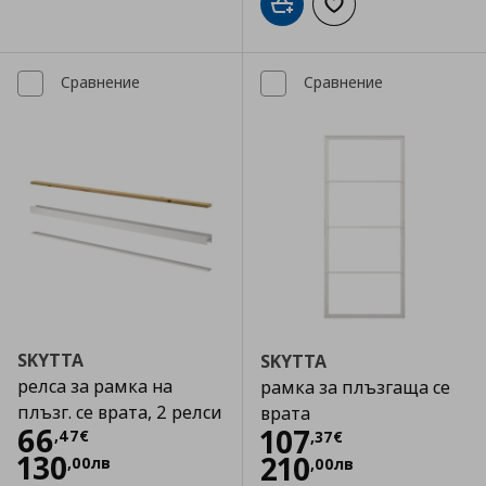
Добави в кошницата
Добави към списъка
Сравнение
Сравнение
SKYTTA
SKYTTA
релса за рамка на
рамка за плъзгаща се
плъзг. се врата, 2 релси
врата
Цена
66,47 €
66
Цена
107,37 €
107
,
47
€
,
37
€
130
210
,
00
лв
,
00
лв