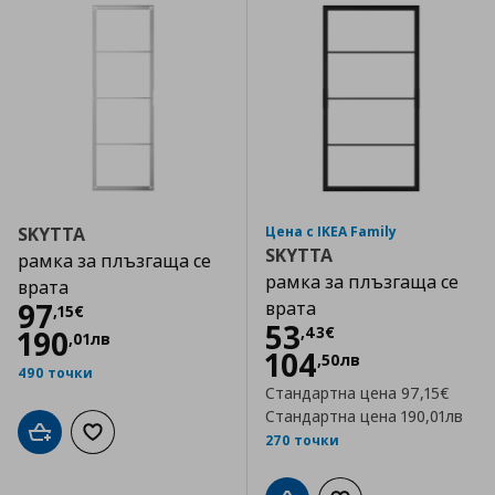
SKYTTA
Цена с IKEA Family
SKYTTA
рамка за плъзгаща се
рамка за плъзгаща се
врата
Цена
97,15 €
97
врата
,
15
€
Цена
53,43 €
53
,
43
€
190
,
01
лв
104
,
50
лв
490 точки
Стандартна цена
97,15€
Стандартна цена
190,01лв
Добави в кошницата
Добави към списъка с любими
270 точки