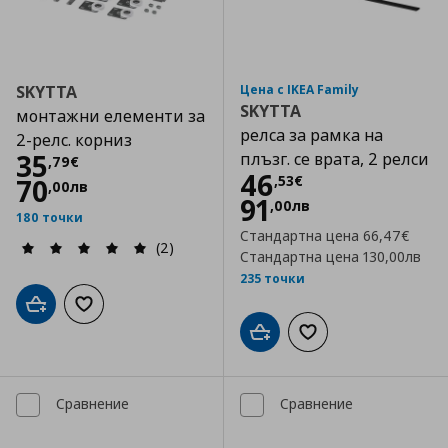
SKYTTA
Цена с IKEA Family
SKYTTA
монтажни елементи за
релса за рамка на
2-релс. корниз
Цена
35,79 €
35
плъзг. се врата, 2 релси
,
79
€
Цена
46,53 €
46
,
53
€
70
,
00
лв
91
,
00
лв
180 точки
Стандартна цена
66,47€
(2)
Стандартна цена
130,00лв
235 точки
Добави в кошницата
Добави към списъка с любими
Добави в кошницата
Добави към списъка
Сравнение
Сравнение