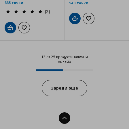
335 точки
540 точки
(2)
Добави в кошницата
Добави към списъка
Добави в кошницата
Добави към списъка с любими
12 от 25 продукта налични
онлайн
12 от 25 продукта налични онла
Progress:
Зареди още
Нагоре