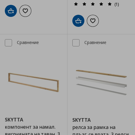
(1)
Добави в кошницата
Добави към списъка с любими
Добави в кошницата
Добави към списъка
Сравнение
Сравнение
SKYTTA
SKYTTA
компонент за намал.
релса за рамка на
височината на таван, 3
плъзг. се врата, 3 релси