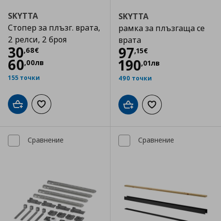
SKYTTA
SKYTTA
Стопер за плъзг. врата,
рамка за плъзгаща се
2 релси, 2 броя
врата
Цена
30,68 €
30
Цена
97,15 €
97
,
68
€
,
15
€
60
190
,
00
лв
,
01
лв
155 точки
490 точки
Добави в кошницата
Добави към списъка с любими
Добави в кошницата
Добави към списъка
Сравнение
Сравнение