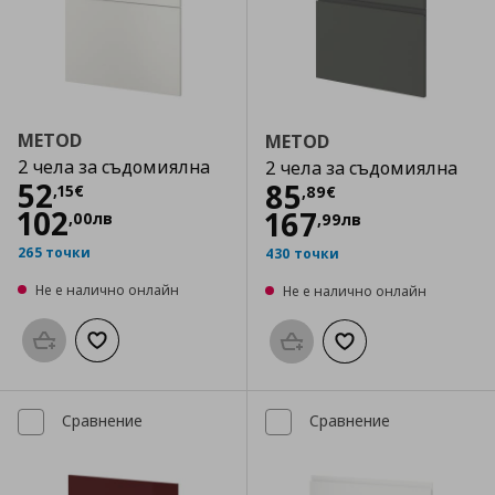
METOD
METOD
2 чела за съдомиялна
2 чела за съдомиялна
Цена
52,15 €
52
Цена
85,89 €
85
,
15
€
,
89
€
102
167
,
00
лв
,
99
лв
265 точки
430 точки
Не е налично онлайн
Не е налично онлайн
Προσθήκη στο καλάθι
Добави към списъка с любими
Προσθήκη στο καλάθι
Добави към списък
Сравнение
Сравнение