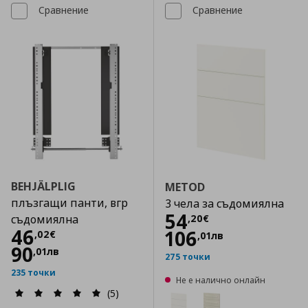
Сравнение
Сравнение
BEHJÄLPLIG
METOD
плъзгащи панти, вгр
3 чела за съдомиялна
Цена
54,20 €
54
,
20
€
съдомиялна
Цена
46,02 €
46
106
,
02
€
,
01
лв
90
,
01
лв
275 точки
235 точки
Не е налично онлайн
(5)