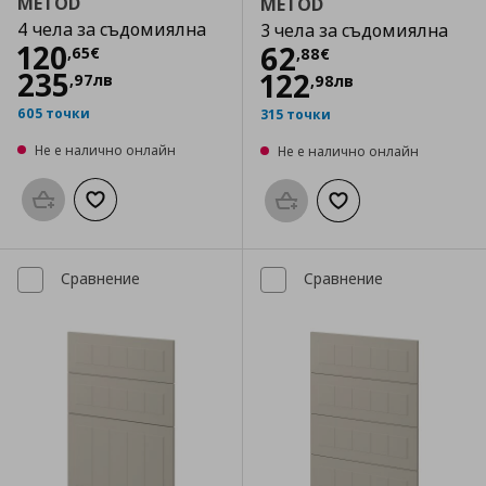
METOD
METOD
4 чела за съдомиялна
3 чела за съдомиялна
Цена
120,65 €
120
Цена
62,88 €
62
,
65
€
,
88
€
235
122
,
97
лв
,
98
лв
605 точки
315 точки
Не е налично онлайн
Не е налично онлайн
Προσθήκη στο καλάθι
Добави към списъка с любими
Προσθήκη στο καλάθι
Добави към списък
Сравнение
Сравнение