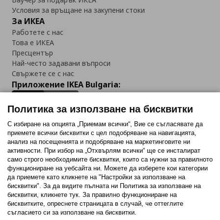
Условия за връщане на закупени стоки
За ИКЕА
Работете с нас
Това е ИКЕА
Пресцентър
Най-често задавани въпроси
Свържете се с нас
Приложение IKEA Bulgaria:
Политика за използване на бисквитки
С избиране на опцията „Приемам всички“, Вие се съгласявате да
приемете всички бисквитки с цел подобряване на навигацията,
Последвайте ни:
анализ на посещенията и подобряване на маркетинговите ни
активности. При избор на „Отхвърлям всички“ ще се инсталират
Facebook
Twitter
Youtube
Pinterest
Instagram
само строго необходимитe бисквитки, които са нужни за правилното
функциониране на уебсайта ни. Можете да изберете кои категории
да приемете като кликнете на "Настройки за използване на
бисквитки". За да видите пълната ни Политика за използване на
бисквитки, кликнете тук. За правилно функциониране на
бисквитките, опреснете страницата в случай, че оттеглите
съгласието си за използване на бисквитки.
Политика за използване на бисквитки (Cookies)