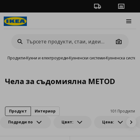
Проследяване на п
Магази
Burge
Camera
Продукти
›
Кухни и електроуреди
›
Кухненски системи
›
Кухненска систе
Чела за съдомиялна METOD
Продукт
Интериор
101 Продукти
Подреди по
Цвят:
Цена: