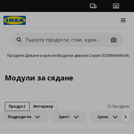
Проследяване на п
Магази
Burge
Camera
Продукти
›
Дивани и кресла
›
Модулни дивани
›
Серия SODERHAMN
›
Моду
Модули за сядане
Продукт
Интериор
25 Продукти
Подреди по
Цвят:
Цена: