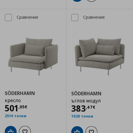
Сравнение
Сравнение
SÖDERHAMN
SÖDERHAMN
кресло
ъглов модул
Цена
501,05 €
501
Цена
383,47 €
383
,
05
€
,
47
€
2510 точки
1920 точки