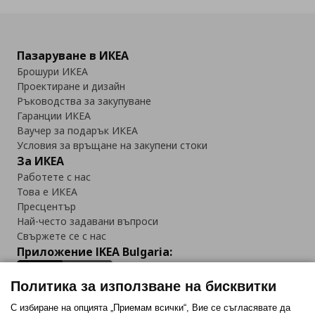
Пазаруване в ИКЕА
Брошури ИКЕА
Проектиране и дизайн
Ръководства за закупуване
Гаранции ИКЕА
Ваучер за подарък ИКЕА
Условия за връщане на закупени стоки
За ИКЕА
Работете с нас
Това е ИКЕА
Пресцентър
Най-често задавани въпроси
Свържете се с нас
Приложение IKEA Bulgaria:
Политика за използване на бисквитки
С избиране на опцията „Приемам всички“, Вие се съгласявате да