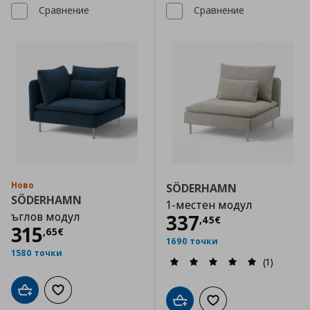
Сравнение
Сравнение
Ново
SÖDERHAMN
SÖDERHAMN
1-местен модул
ъглов модул
Цена
337,45 €
337
,
45
€
Цена
315,65 €
315
,
65
€
1690 точки
1580 точки
(1)
Добави в кошницата
Добави към списъка с любими
Добави в кошницата
Добави към списъка