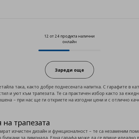
12 от 24 продукта налични
онлайн
12 от 24 продукта налични онла
Progress:
Зареди още
тайла така, както добре поднесената напитка. С гарафите в к
тил и уют към трапезата. Те са практичен избор както за ежедн
шена – при нас ще ги откриете на изгодни цени и с отлично кач
я на трапезата
рат изчистен дизайн и функционалност – те са незаменим помо
то буркани за лимонада. Една гарафа може да се впише идеално 