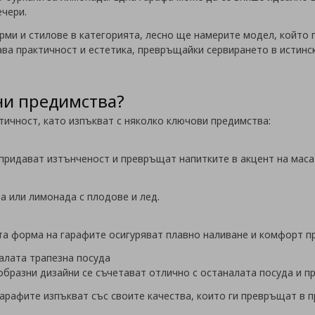
ечери.
ми и стилове в категорията, лесно ще намерите модел, който 
ава практичност и естетика, превръщайки сервирането в истинс
ни предимства?
тичност, като изпъкват с няколко ключови предимства:
придават изтънченост и превръщат напитките в акцент на маса
а или лимонада с плодове и лед.
та форма на гарафите осигуряват плавно наливане и комфорт пр
алата трапезна посуда
образни дизайни се съчетават отлично с останалата посуда и п
гарафите изпъкват със своите качества, които ги превръщат в 