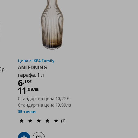
Цена с IKEA Family
ANLEDNING
бр.
гарафа, 1 л
Цена
6,13 €
6
,
13
€
11
,
99
лв
Стандартна цена
10,22€
Стандартна цена
19,99лв
35 точки
(1)
а с любими