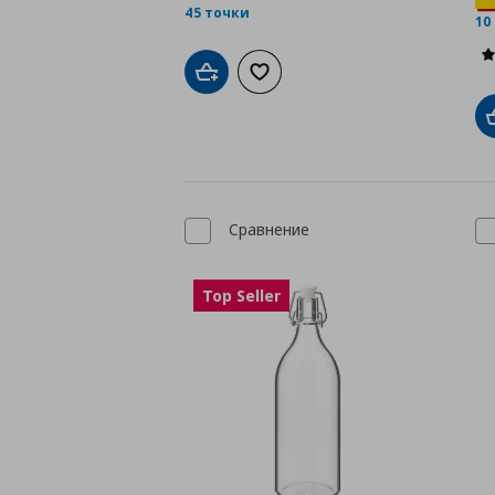
45 точки
10
Добави в кошницата
Добави към списъка с любими
Сравнение
Top Seller