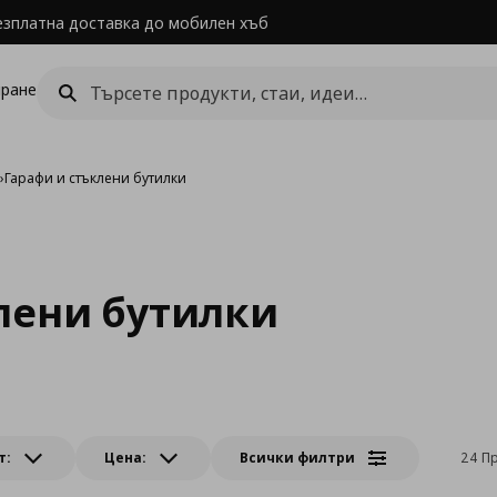
езплатна доставка до мобилен хъб
ране
и
›
Гарафи и стъклени бутилки
лени бутилки
т:
Цена:
Всички филтри
24 П