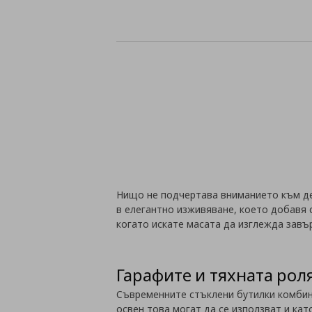
Нищо не подчертава вниманието към де
в елегантно изживяване, което добавя с
когато искате масата да изглежда завър
Гарафите и тяхната рол
Съвременните стъклени бутилки комбини
освен това могат да се използват и ка