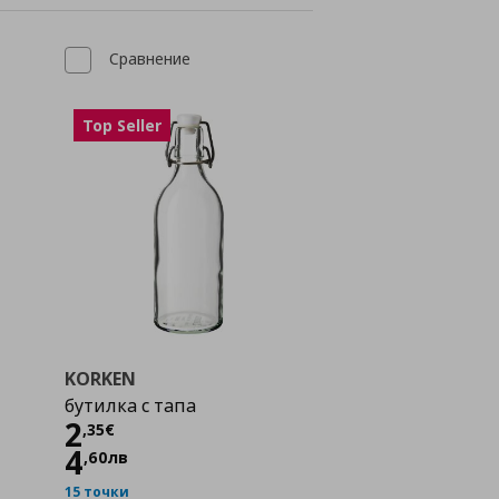
Сравнение
Top Seller
KORKEN
бутилка с тапа
Цена
2,35 €
2
,
35
€
4
,
60
лв
15 точки