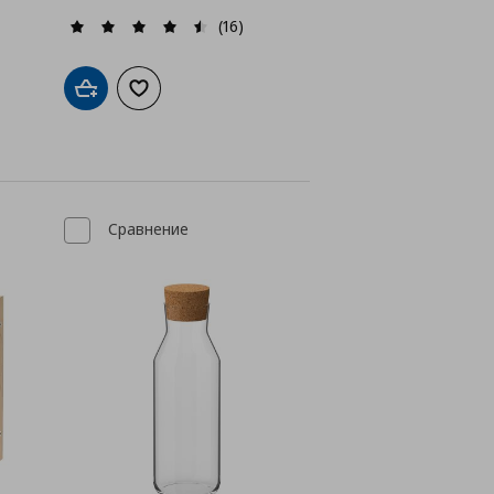
(16)
а с любими
Добави в кошницата
Добави към списъка с любими
Сравнение