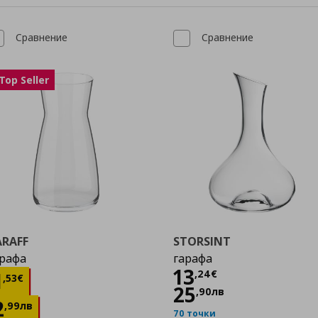
Сравнение
Сравнение
Top Seller
ARAFF
STORSINT
рафа
гарафа
Цена
13,24 €
13
Цена
1,53 €
,
24
€
1
,
53
€
25
,
90
лв
2
,
99
лв
70 точки