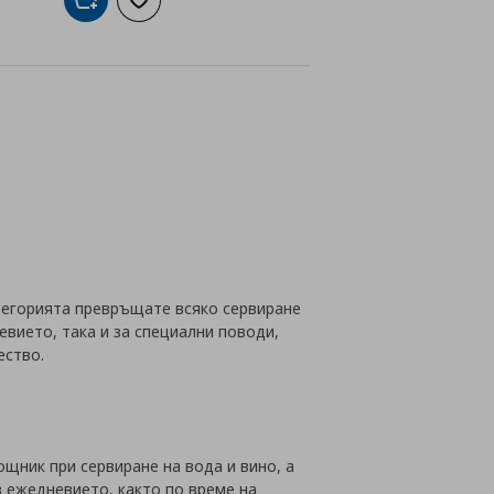
Добави в кошницата
Добави към списъка с любими
йн
атегорията превръщате всяко сервиране
евието, така и за специални поводи,
ество.
щник при сервиране на вода и вино, а
в ежедневието, както по време на