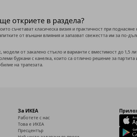
ще откриете в раздела?
оито съчетават класическа визия и практичност при поднасяне 
питките от външни влияния и запазват свежестта им за по-дълг
, модели от закалено стъкло и варианти с вместимост до 1,5 ли
олеми буркани с канелка, които са отлично решение за партита
обилие на трапезата.
За ИКЕА
Прилож
Работете с нас
Това е ИКЕА
Пресцентър
Най-често задавани въпроси