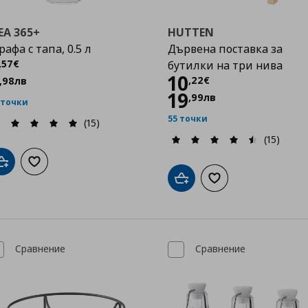
EA 365+
HUTTEN
рафа с тапа, 0.5 л
Дървена поставка за
Цена
3,57 €
,
57
€
бутилки на три нива
Цена
10,22 €
10
,
22
€
,
98
лв
19
,
99
лв
 точки
55 точки
(15)
(15)
Добави в кошницата
Добави към списъка с любими
Добави в кошницата
Добави към списък
Сравнение
Сравнение