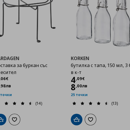
ARDAGEN
KORKEN
ставка за буркан със
бутилка с тапа, 150 мл, 3 
месител
в к-т
Цена
3,06 €
Цена
4,09 €
4
,
06
€
,
09
€
8
,
98
лв
,
00
лв
 точки
25 точки
(14)
(13)
Добави в кошницата
Добави към списъка с любими
Добави в кошницата
Добави към списък