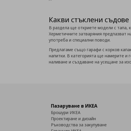
Какви стъклени съдове 
В раздела ще откриете модели с тапа, к
Херметичните затваряния предпазват на
употреба и специални поводи.
Предлагаме също гарафи с корков капак
напитки. В категорията ще намерите и г
наливане и създаване на усещане за из
Пазаруване в ИКЕА
Брошури ИКЕА
Проектиране и дизайн
Ръководства за закупуване
Гаранции ИКЕА