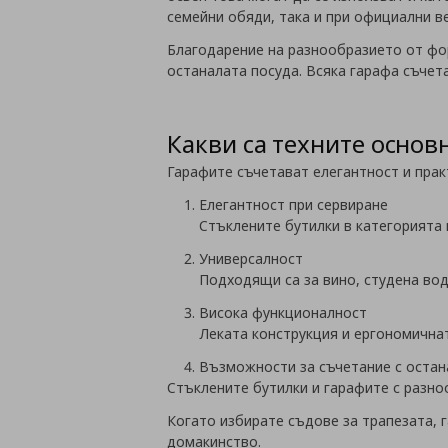
семейни обяди, така и при официални в
Благодарение на разнообразието от фор
останалата посуда. Всяка гарафа съчет
Какви са техните основ
Гарафите съчетават елегантност и прак
Елегантност при сервиране
Стъклените бутилки в категорията 
Универсалност
Подходящи са за вино, студена вод
Висока функционалност
Леката конструкция и ергономична
Възможности за съчетание с остан
Стъклените бутилки и гарафите с разно
Когато избирате съдове за трапезата, 
домакинство.