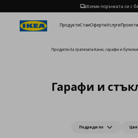
Вземи поръчката си с б
Продукти
Стаи
Оферти
Услуги
Проекти
Продукти
›
За трапезата
›
Кани, гарафи и бутилк
Гарафи и стък
Подреди по
Цвя