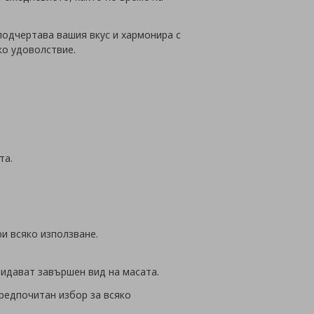
подчертава вашия вкус и хармонира с
ко удоволствие.
та.
и всяко използване.
ридават завършен вид на масата.
предпочитан избор за всяко