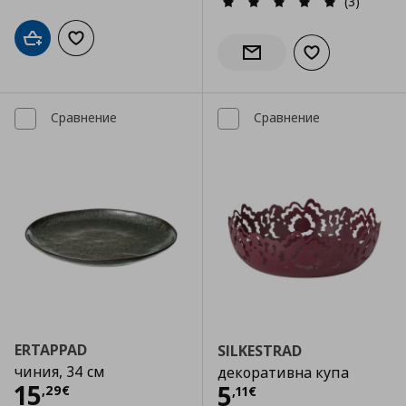
(3)
Добави в кошницата
Добави към списъка с любими
Добави към сп
Информирай ме за налич
Сравнение
Сравнение
ERTAPPAD
SILKESTRAD
чиния, 34 см
декоративна купа
Цена
15,29 €
15
Цена
5,11 €
5
,
29
€
,
11
€