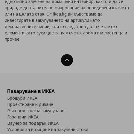
еднотипно звучене на домашния интериор, както и да се
придаде допълнително очарование на определени кътчета
или на цялата стая. От ikea.bg ви съветваме да
инвестирате в закупуването на артикули като
декоративните чинии, които след това да съчетаете с
елементи като сухи цветя, камъчета, ароматни листенца и
прочее.
Нагоре
Пазаруване в ИКЕА
Брошури ИКЕА
Проектиране и дизайн
Ръководства за закупуване
Гаранции ИКЕА
Ваучер за подарък ИКЕА
Условия за връщане на закупени стоки