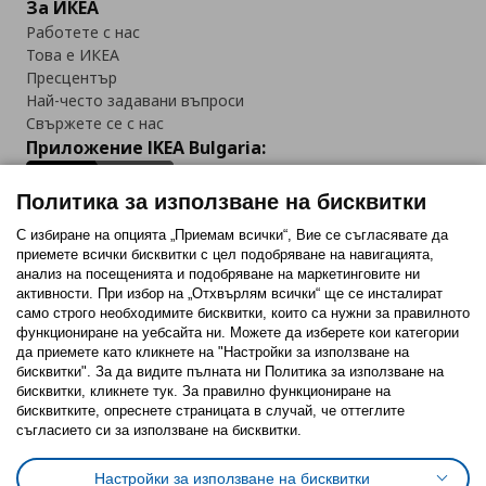
За ИКЕА
Работете с нас
Това е ИКЕА
Пресцентър
Най-често задавани въпроси
Свържете се с нас
Приложение IKEA Bulgaria:
Политика за използване на бисквитки
С избиране на опцията „Приемам всички“, Вие се съгласявате да
приемете всички бисквитки с цел подобряване на навигацията,
Последвайте ни:
анализ на посещенията и подобряване на маркетинговите ни
активности. При избор на „Отхвърлям всички“ ще се инсталират
Facebook
Twitter
Youtube
Pinterest
Instagram
само строго необходимитe бисквитки, които са нужни за правилното
функциониране на уебсайта ни. Можете да изберете кои категории
да приемете като кликнете на "Настройки за използване на
бисквитки". За да видите пълната ни Политика за използване на
бисквитки, кликнете тук. За правилно функциониране на
бисквитките, опреснете страницата в случай, че оттеглите
съгласието си за използване на бисквитки.
Политика за използване на бисквитки (Cookies)
Избор на настройки за използване на бисквитки
Настройки за използване на бисквитки
Условия за ползване на ikea.bg
Обща политика за личните данни