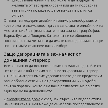
декоративни чинии – в тях можете да подредите
желаната от вас аранжировка или да ги подредите
във витрината, където да се виждат в целия си
блясък.
Очакват ви модерни дизайни и голямо разнообразие, от
което имате възможност да се възползвате онлайн или на
място в някой от физическите ни магазини в град София,
Варна, Бургас и Пловдив. Каталогът ни се обновява
постоянно, така че винаги да имате какво да намирате при
нас – от ИКЕА очакваме вашия избор!
Защо декорацията е важна част от
домашния интериор
Всеки е важно да осъзнае, че именно малките детайли са
често пъти с най-голямо значение за красивия интериор.
От
IKEA България имаме удоволствието да ви представим
разнообразна селекция от декоративни чинии и удобен
сайт за поръчки, който е на ваше разположение по всяко
едно време на денонощието.
Декорацията за дома
е сред най-търсените видове стоки
на нашия сайт. С нея може да се избегне посредственото и