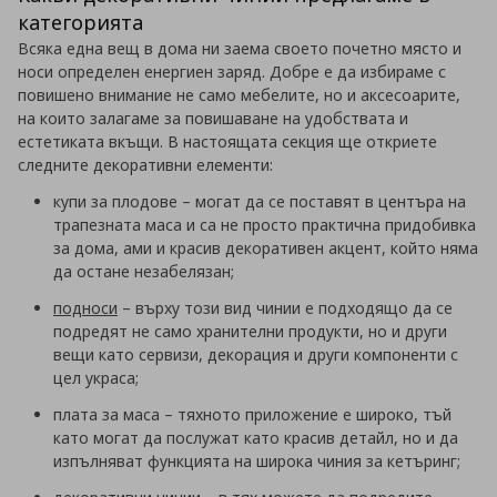
категорията
Всяка една
вещ в дома ни заема своето почетно място и
носи определен енергиен заряд. Добре е да избираме с
повишено внимание не само мебелите, но и аксесоарите,
на които залагаме за повишаване на удобствата и
естетиката вкъщи. В настоящата секция ще откриете
следните декоративни елементи:
купи за плодове – могат да се поставят в центъра на
трапезната маса и са не просто практична придобивка
за дома, ами и красив декоративен акцент, който няма
да остане незабелязан;
подноси
– върху този вид чинии е подходящо да се
подредят не само хранителни продукти, но и други
вещи като сервизи, декорация и други компоненти с
цел украса;
плата за маса – тяхното приложение е широко, тъй
като могат да послужат като красив детайл, но и да
изпълняват функцията на широка чиния за кетъринг;