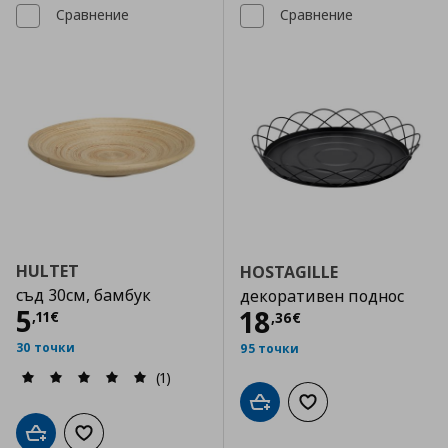
Сравнение
Сравнение
HULTET
HOSTAGILLE
съд 30см, бамбук
декоративен поднос
Цена
5,11 €
5
Цена
18,36 €
18
,
11
€
,
36
€
30 точки
95 точки
(1)
Добави в кошницата
Добави към списъка
Добави в кошницата
Добави към списъка с любими