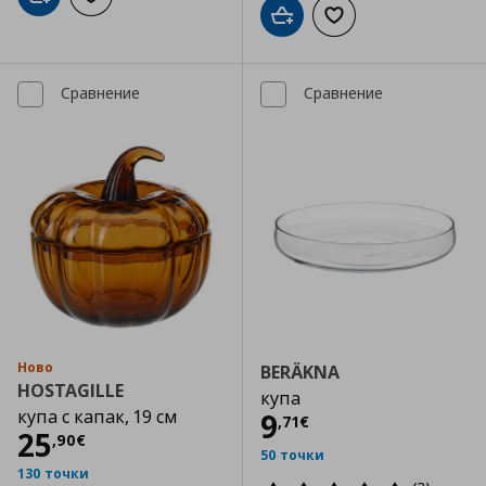
Добави в кошницата
Добави към списъка с любими
Добави в кошницата
Добави към списъка
Сравнение
Сравнение
Ново
BERÄKNA
HOSTAGILLE
купа
купа с капак, 19 см
Цена
9,71 €
9
,
71
€
Цена
25,90 €
25
,
90
€
50 точки
130 точки