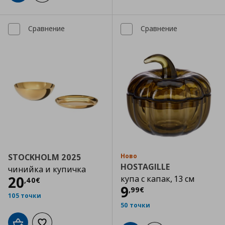
Сравнение
Сравнение
STOCKHOLM 2025
Ново
HOSTAGILLE
чинийка и купичка
Цена
20,40 €
20
купа с капак, 13 см
,
40
€
Цена
9,99 €
9
,
99
€
105 точки
50 точки