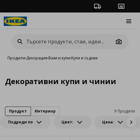
Проследяване на п
Магази
Burge
Camera
Продукти
›
Декорация
›
Вази и купи
›
Купи и съдове
Декоративни купи и чинии
Продукт
Интериор
9 Продукти
Подреди по
Цвят:
Цена: