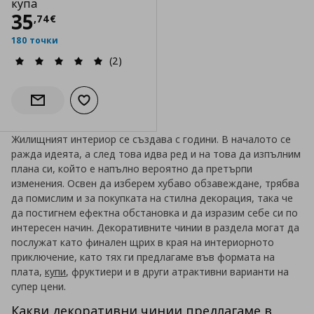
купа
Цена
35,74 €
35
,
74
€
180 точки
(2)
Добави към списъка с любими
Информирай ме за наличност
Жилищният интериор се създава с години. В началото се
ражда идеята, а след това идва ред и на това да изпълним
плана си, който е напълно вероятно да претърпи
изменения. Освен да изберем хубаво обзавеждане, трябва
да помислим и за покупката на стилна декорация, така че
да постигнем ефектна обстановка и да изразим себе си по
интересен начин. Декоративните чинии в раздела могат да
послужат като финален щрих в края на интериорното
приключение, като тях ги предлагаме във формата на
плата,
купи
, фруктиери и в други атрактивни варианти на
супер цени.
Какви декоративни чинии предлагаме в