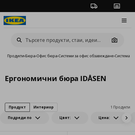
Проследяване на п
Магази
Burge
Camera
Продукти
›
Бюра
›
Офис бюра
›
Системи за офис обзавеждане
›
Система I
Ергономични бюра IDÅSEN
Продукт
Интериор
1 Продукти
Подреди по
Цвят:
Цена: