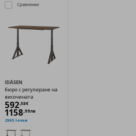
Сравнение
IDÅSEN
бюро с регулиране на
височината
Цена
592,58 €
592
,
58
€
1158
,
99
лв
2965 точки