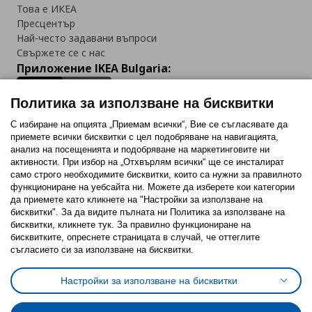
Това е ИКЕА
Пресцентър
Най-често задавани въпроси
Свържете се с нас
Приложение IKEA Bulgaria:
Политика за използване на бисквитки
С избиране на опцията „Приемам всички“, Вие се съгласявате да
приемете всички бисквитки с цел подобряване на навигацията,
Последвайте ни:
анализ на посещенията и подобряване на маркетинговите ни
активности. При избор на „Отхвърлям всички“ ще се инсталират
Facebook
Twitter
Youtube
Pinterest
Instagram
само строго необходимитe бисквитки, които са нужни за правилното
функциониране на уебсайта ни. Можете да изберете кои категории
да приемете като кликнете на "Настройки за използване на
бисквитки". За да видите пълната ни Политика за използване на
бисквитки, кликнете тук. За правилно функциониране на
бисквитките, опреснете страницата в случай, че оттеглите
съгласието си за използване на бисквитки.
Политика за използване на бисквитки (Cookies)
Избор на настройки за използване на бисквитки
Настройки за използване на бисквитки
Условия за ползване на ikea.bg
Обща политика за личните данни
Политика за защита на личните данни на ikea.bg
Общи условия на програма IKEA Family