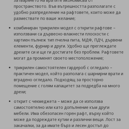
затварянето на вратите икономисва от
пространството. Във вътрешността разполагате с
удобно разпределение на рафтовете, които може да
размествате по ваше желание;
комбиниран трикрилен модел с открити рафтове –
използвани са дървесно-влакнести плоскости с
хартиен пълнеж тип пчелна пита, МДФ, ПДЧ, дървени
елементи, фурнир и други. Удобно ще преглеждате
дрехите си и ще ги достигате без проблем. Рафтовете
могат да променят своето местоположение;
трикрилен самостоятелен гардероб с огледало –
практичен модел, който разполага с шарнирни врати и
вградено огледало. Подходящ за просторно
помещение с голям капацитет за подредба на много
дрехи;
открит с чекмеджета – може да се използва
самостоятелно или като допълнение към други
мебели. Има обезопасен горен рафт, върху който
може да подреждате кутии и различни вещи. Лост за
закачалки, за да имате бърз и лесен достъп до