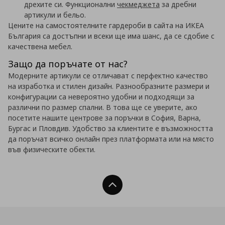
дрехите си. Функционални
чекмеджета
за дребни
артикули и бельо.
Цените на самостоятелните гардероби в сайта на ИКЕА
България са достъпни и всеки ще има шанс, да се сдобие с
качествена мебел.
Защо да поръчате от нас?
Модерните артикули се отличават с перфектно качество
на изработка и стилен дизайн. Разнообразните размери и
конфигурации са невероятно удобни и подходящи за
различни по размер спални. В това ще се уверите, ако
посетите нашите центрове за поръчки в София, Варна,
Бургас и Пловдив. Удобство за клиентите е възможността
да поръчат всичко онлайн през платформата или на място
във физическите обекти.
Нагоре