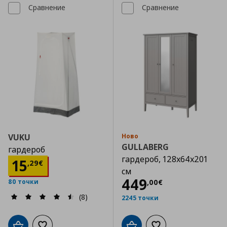
Сравнение
Сравнение
VUKU
Ново
GULLABERG
гардероб
гардероб, 128x64x201
Цена
15,29 €
15
,
29
€
см
Цена
449,00 €
449
,
00
€
80 точки
(8)
2245 точки