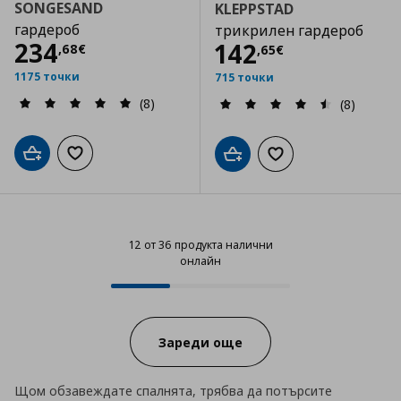
SONGESAND
KLEPPSTAD
гардероб
трикрилен гардероб
Цена
234,68 €
234
Цена
142,65 €
142
,
68
€
,
65
€
1175 точки
715 точки
(8)
(8)
Добави в кошницата
Добави към списъка с любими
Добави в кошницата
Добави към списъка
12 от 36 продукта налични
онлайн
12 от 36 продукта налични онла
Progress:
Зареди още
Щом обзавеждате спалнята, трябва да потърсите