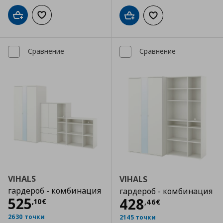
Добави в кошницата
Добави към списъка с любими
Добави в кошницата
Добави към списъка
Сравнение
Сравнение
VIHALS
VIHALS
гардероб - комбинация
гардероб - комбинация
Цена
525,10 €
525
Цена
428,46 €
428
,
10
€
,
46
€
2630 точки
2145 точки