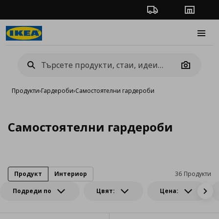
Проследяване на п
Магази
Burge
Camera
Продукти
›
Гардероби
›
Самостоятелни гардероби
Самостоятелни гардероби
Продукт
Интериор
36 Продукти
Подреди по
Цвят:
Цена: