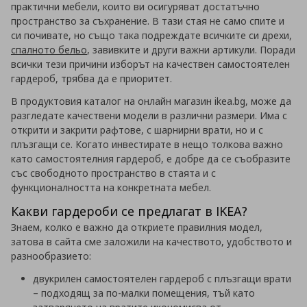
практични мебели, които ви осигуряват достатъчно
пространство за съхранение. В тази стая не само спите и
си почивате, но също така подреждате всичките си дрехи,
спалното бельо
, завивките и други важни артикули. Поради
всички тези причини изборът на качествен самостоятелен
гардероб, трябва да е приоритет.
В продуктовия каталог на онлайн магазин ikea.bg, може да
разгледате качествени модели в различни размери. Има с
открити и закрити рафтове, с шарнирни врати, но и с
плъзгащи се. Когато инвестирате в нещо толкова важно
като самостоятелния гардероб, е добре да се съобразите
със свободното пространство в стаята и с
функционалността на конкретната мебел.
Какви гардероби се предлагат в IKEA?
Знаем, колко е важно да откриете правилния модел,
затова в сайта сме заложили на качеството, удобството и
разнообразието:
двукрилен самостоятелен гардероб с плъзгащи врати
– подходящ за по-малки помещения, тъй като