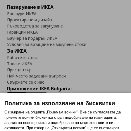
Пазаруване в ИКЕА
Брошури ИКЕА
Проектиране и дизайн
Ръководства за закупуване
Гаранции ИКЕА
Ваучер за подарък ИКЕА
Условия за връщане на закупени стоки
За ИКЕА
Работете с нас
Това е ИКЕА
Пресцентър
Най-често задавани въпроси
Свържете се с нас
Приложение IKEA Bulgaria:
Политика за използване на бисквитки
С избиране на опцията „Приемам всички“, Вие се съгласявате да
приемете всички бисквитки с цел подобряване на навигацията,
Последвайте ни:
анализ на посещенията и подобряване на маркетинговите ни
активности. При избор на „Отхвърлям всички“ ще се инсталират
Facebook
Twitter
Youtube
Pinterest
Instagram