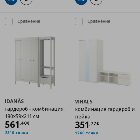
Добави в кошницата
Добави към списъка
Добави в кошницата
Добави към списъка с любими
Сравнение
Сравнение
IDANÄS
VIHALS
гардероб - комбинация,
комбинация гардероб и
180x59x211 см
пейка
Цена
561,40 €
561
Цена
351,77 €
351
,
40
€
,
77
€
2810 точки
1760 точки