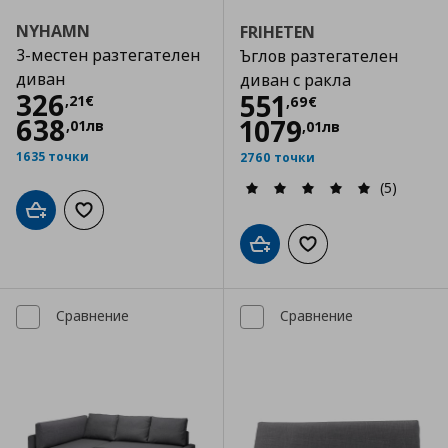
NYHAMN
FRIHETEN
3-местен разтегателен
Ъглов разтегателен
диван
диван с ракла
Цена
326,21 €
326
Цена
551,69 €
551
,
21
€
,
69
€
638
1079
,
01
лв
,
01
лв
1635 точки
2760 точки
(5)
Добави в кошницата
Добави към списъка с любими
Добави в кошницата
Добави към списъка
Сравнение
Сравнение