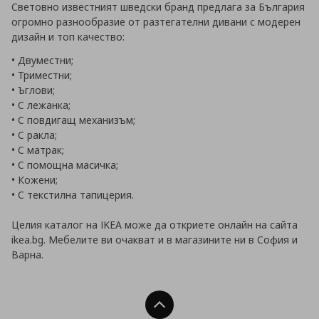
Световно известният шведски бранд предлага за България
огромно разнообразие от разтегателни дивани с модерен
дизайн и топ качество:
• Двуместни;
• Триместни;
• Ъглови;
• С лежанка;
• С повдигащ механизъм;
• С ракла;
• С матрак;
• С помощна масичка;
• Кожени;
• С текстилна тапицерия.
Целия каталог на IKEA може да откриете онлайн на сайта
ikea.bg. Мебелите ви очакват и в магазините ни в София и
Варна.
Нагоре