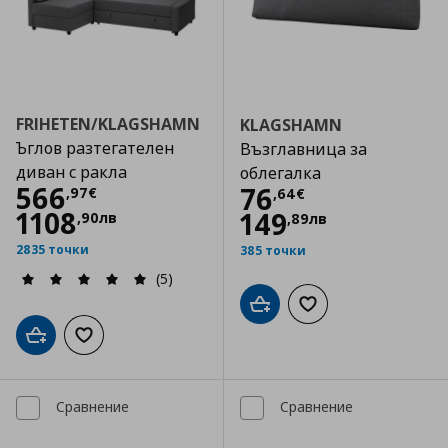
FRIHETEN/KLAGSHAMN
KLAGSHAMN
Ъглов разтегателен
Възглавница за
диван с ракла
облегалка
Цена
566,97 €
566
Цена
76,64 €
76
,
97
€
,
64
€
1108
149
,
90
лв
,
89
лв
2835 точки
385 точки
(5)
Добави в кошницата
Добави към списъка
Добави в кошницата
Добави към списъка с любими
Сравнение
Сравнение