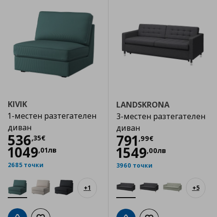
KIVIK
LANDSKRONA
1-местен разтегателен
3-местен разтегателен
диван
диван
Цена
536,35 €
536
Цена
791,99 €
791
,
35
€
,
99
€
1049
1549
,
01
лв
,
00
лв
2685 точки
3960 точки
+
1
+
5