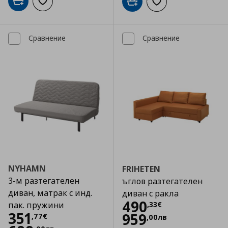
Добави в кошницата
Добави към списъка с любими
Добави в кошницата
Добави към списъка
Сравнение
Сравнение
NYHAMN
FRIHETEN
3-м разтегателен
ъглов разтегателен
диван, матрак с инд.
диван с ракла
Цена
490,33 €
490
,
33
€
пак. пружини
Цена
351,77 €
351
959
,
77
€
,
00
лв