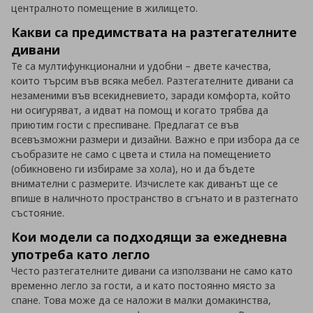
централното помещение в жилището.
Какви са предимствата на разтегателните
дивани
Те са мултифункционални и удобни – двете качества,
които търсим във всяка мебел. Разтегателните дивани са
незаменими във всекидневието, заради комфорта, който
ни осигуряват, а идват на помощ и когато трябва да
приютим гости с преспиване. Предлагат се във
всевъзможни размери и дизайни. Важно е при избора да се
съобразите не само с цвета и стила на помещението
(обикновено ги избираме за хола), но и да бъдете
внимателни с размерите. Изчислете как диванът ще се
впише в наличното пространство в сгънато и в разтегнато
състояние.
Кои модели са подходящи за ежедневна
употреба като легло
Често разтегателните дивани са използвани не само като
временно легло за гости, а и като постоянно място за
спане. Това може да се наложи в малки домакинства,