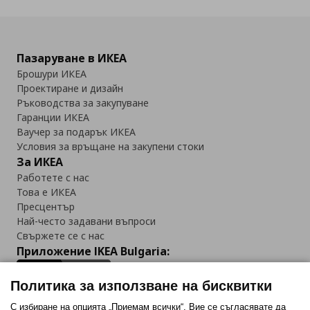
Пазаруване в ИКЕА
Брошури ИКЕА
Проектиране и дизайн
Ръководства за закупуване
Гаранции ИКЕА
Ваучер за подарък ИКЕА
Условия за връщане на закупени стоки
За ИКЕА
Работете с нас
Това е ИКЕА
Пресцентър
Най-често задавани въпроси
Свържете се с нас
Приложение IKEA Bulgaria:
Политика за използване на бисквитки
С избиране на опцията „Приемам всички“, Вие се съгласявате да