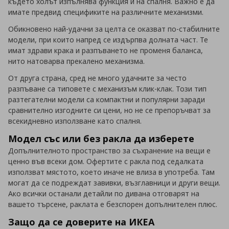
където холът изпълнява функция и на спалня. Важно е да
имате предвид спецификите на различните механизми.
Обикновено най-удачни за целта се оказват по-стабилните
модели, при които напред се издърпва долната част. Те
имат здрави крака и разпъването не променя баланса,
нито натоварва прекалено механизма.
От друга страна, сред не много удачните за често
разпъване са типовете с механизъм клик-клак. Този тип
разтегателни модели са компактни и популярни заради
сравнително изгодните си цени, но не се препоръчват за
всекидневно използване като спалня.
Модел със или без ракла да изберете
Допълнителното пространство за съхранение на вещи е
ценно във всеки дом. Офертите с ракла под седалката
използват мястото, което иначе не влиза в употреба. Там
могат да се подреждат завивки, възглавници и други вещи.
Ако всички останали детайли по дивана отговарят на
вашето търсене, раклата е безспорен допълнителен плюс.
Защо да се доверите на ИКЕА