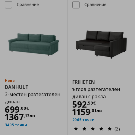
Сравнение
Сравнение
Ново
FRIHETEN
DANHULT
ъглов разтегателен
3-местен разтегателен
диван с ракла
диван
Цена
592,59 €
592
,
59
€
Цена
699,00 €
699
,
00
€
1159
,
01
лв
1367
,
13
лв
2965 точки
3495 точки
(2)