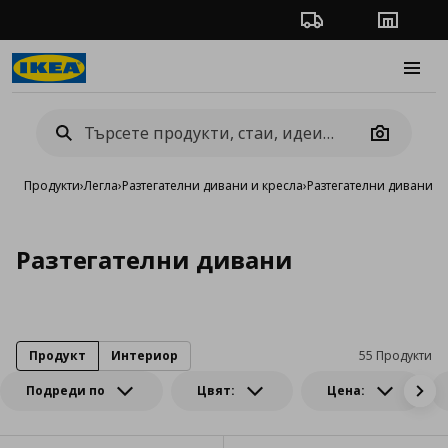
Проследяване на п
Магази
Burge
Camera
Продукти
›
Легла
›
Разтегателни дивани и кресла
›
Разтегателни дивани
Разтегателни дивани
Продукт
Интериор
55 Продукти
Подреди по
Цвят:
Цена: