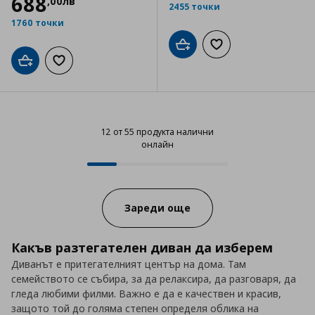
688
,
00
лв
2455 точки
1760 точки
Добави в кошницата
Добави към списъка
Добави в кошницата
Добави към списъка с любими
12 от 55 продукта налични
онлайн
12 от 55 продукта налични онла
Progress:
Зареди още
Какъв разтегателен диван да изберем
Диванът е притегателният център на дома. Там
семейството се събира, за да релаксира, да разговаря, да
гледа любими филми. Важно е да е качествен и красив,
защото той до голяма степен определя облика на