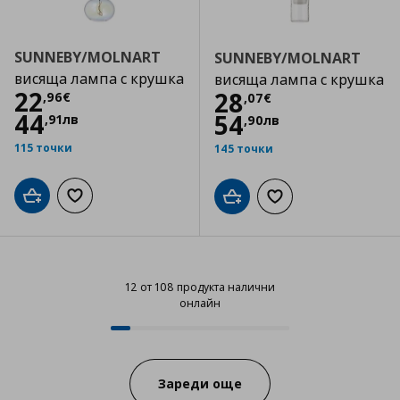
SUNNEBY/MOLNART
SUNNEBY/MOLNART
висяща лампа с крушка
висяща лампа с крушка
Цена
22,96 €
22
Цена
28,07 €
28
,
96
€
,
07
€
44
54
,
91
лв
,
90
лв
115 точки
145 точки
Добави в кошницата
Добави към списъка с любими
Добави в кошницата
Добави към списъка
12 от 108 продукта налични
онлайн
12 от 108 продукта налични онл
Progress:
Зареди още