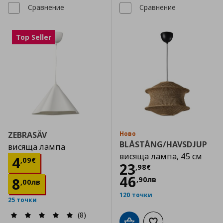
Сравнение
Сравнение
Top Seller
ZEBRASÄV
Ново
BLÅSTÅNG/HAVSDJUP
висяща лампа
висяща лампа, 45 см
Цена
4,09 €
4
,
09
€
Цена
23,98 €
23
,
98
€
46
8
,
90
лв
,
00
лв
120 точки
25 точки
(8)