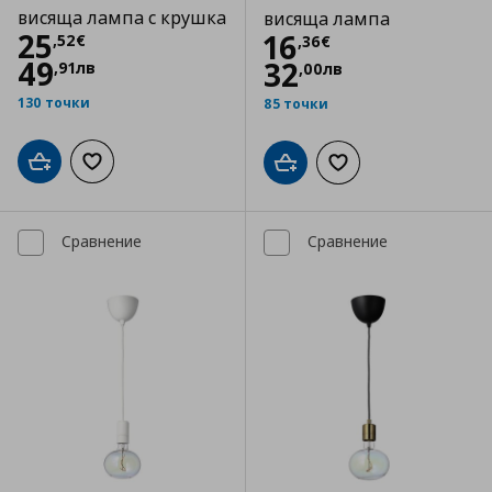
висяща лампа с крушка
висяща лампа
Цена
25,52 €
25
Цена
16,36 €
16
,
52
€
,
36
€
49
32
,
91
лв
,
00
лв
130 точки
85 точки
Добави в кошницата
Добави към списъка с любими
Добави в кошницата
Добави към списъка
Сравнение
Сравнение