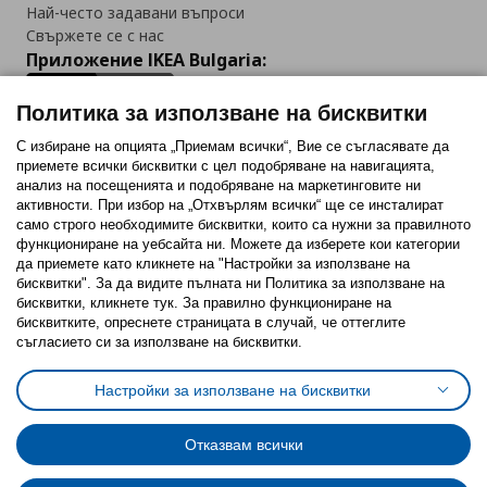
Най-често задавани въпроси
Свържете се с нас
Приложение IKEA Bulgaria:
Политика за използване на бисквитки
С избиране на опцията „Приемам всички“, Вие се съгласявате да
приемете всички бисквитки с цел подобряване на навигацията,
Последвайте ни:
анализ на посещенията и подобряване на маркетинговите ни
активности. При избор на „Отхвърлям всички“ ще се инсталират
Facebook
Twitter
Youtube
Pinterest
Instagram
само строго необходимитe бисквитки, които са нужни за правилното
функциониране на уебсайта ни. Можете да изберете кои категории
да приемете като кликнете на "Настройки за използване на
бисквитки". За да видите пълната ни Политика за използване на
бисквитки, кликнете тук. За правилно функциониране на
бисквитките, опреснете страницата в случай, че оттеглите
съгласието си за използване на бисквитки.
Политика за използване на бисквитки (Cookies)
Избор на настройки за използване на бисквитки
Настройки за използване на бисквитки
Условия за ползване на ikea.bg
Обща политика за личните данни
Политика за защита на личните данни на ikea.bg
Общи условия на програма IKEA Family
Отказвам всички
Политика за защита на лични данни на програма IKEA Family