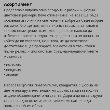
Асортимент
Предлагаме широка гама продукти с различни форми,
цветове и размери. Вече споменахме, че това ще бъде
основния източник на светлина и е добре да бъде избран
разумно. Ако ще поставяте висящата лампа за таван в
голямо помещение възможно е да ви се наложи да
изберете повече от една. Разпределете ги по начин, по
който да ви харесват, но и така, че да осветяват
достатъчно и да прекарате времето си в тази стая в
пълен релакс и спокойствие. Сред най-предпочитаните
модели са:
• полилеи;
• пендели;
• аплици.
Изберете кръгли, правоъгълни, квадратни, с форма на
цвете или други нестандартни форми, за да завършите
изцяло обзавеждането на стаята. Дори и да ви се струва
странно, едно осветително тяло може напълно да
промени нейния облик.