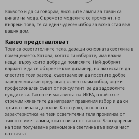
Каквото и да си говорим, висящите лампи за таван са
винаги на мода. С времето моделите се променят, но
въпреки това, те са един чудесен избор за всяка стая във
вашия дом.
Какво представляват
Това са осветителните тела, даващи основната светлина в
помещението. Затова, когато ги избирате, има важни
неща, върху които добре да помислите. Най-добрият
вариант е да се обърнете към дизайнер, но ако искате да
спестите този разход, съветваме ви да посетите добре
зареден магазин предлагащ освен голям избор, още и
професионален съвет от консултант, за да задоволите
нуждите си. Такъв е и магазинът на ИКЕА, в който се
стремим клиентите да направят правилния избор и да си
тръгват винаги доволни. Като цяло, основната
характеристика на тези осветителни тела произлиза от
тяхното име - лампи, които висят от тавана. Благодарение
на това получаваме равномерна светлина във всяка част
на стаята.