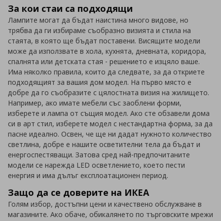
За кои стаи са подходящи
Лампите могат да бъдат наистина много видове, но
трябва да ги избираме съобразно визията и стила на
стаята, в която ще бъдат поставени. Висящите модели
може да използвате в хола, кухнята, дневната, коридора,
спалнята или детската стая - решението е изцяло ваше.
Има няколко правила, които да следвате, за да откриете
подходящият за вашия дом модел. На първо място е
добре да го съобразите с цялостната визия на жилището.
Например, ако имате мебели със заоблени форми,
изберете и лампа от същия модел. Ако сте обзавели дома
си в арт стил, изберете модел с нестандартна форма, за да
пасне идеално. Освен, че ще ни дадат нужното количество
светлина, добре е нашите осветителни тела да бъдат и
енергоспестяващи. Затова сред най-предпочитаните
модели се нарежда LED осветлението, което пести
енергия и има дълъг експлоатационен период.
Защо да се доверите на ИКЕА
Голям избор, достъпни цени и качествено обслужване в
магазините. Ако обаче, обикалянето по търговските мрежи