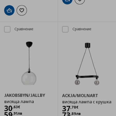
Добави в кошницата
Добави към списъка
Добави в кошницата
Добави към списъка с любими
Сравнение
Сравнение
JAKOBSBYN/JALLBY
ACKJA/MOLNART
висяща лампа
висяща лампа с крушка
Цена
30,63 €
30
Цена
37,78 €
37
,
63
€
,
78
€
59
73
,
91
лв
,
89
лв