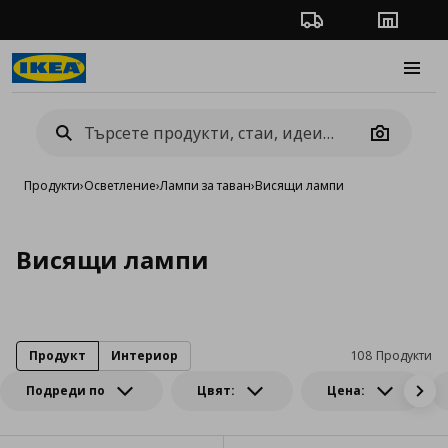
Проследяване на п
Магази
Burge
Camera
Продукти
›
Осветление
›
Лампи за таван
›
Висящи лампи
Висящи лампи
Продукт
Интериор
108 Продукти
Подреди по
Цвят:
Цена: