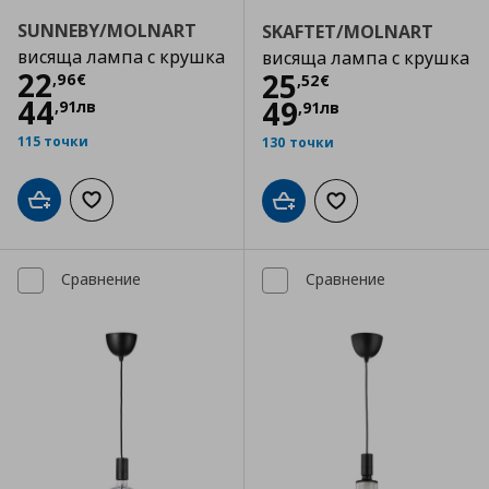
SUNNEBY/MOLNART
SKAFTET/MOLNART
висяща лампа с крушка
висяща лампа с крушка
Цена
22,96 €
22
Цена
25,52 €
25
,
96
€
,
52
€
44
49
,
91
лв
,
91
лв
115 точки
130 точки
Добави в кошницата
Добави към списъка с любими
Добави в кошницата
Добави към списъка
Сравнение
Сравнение