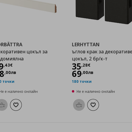
ÖRBÄTTRA
LERHYTTAN
коративен цокъл за
ъглов крак за декоратив
ъдомиялна
цокъл, 2 бр/к-т
Цена
19,43 €
Цена
35,28 €
9
35
,
43
€
,
28
€
8
69
,
00
лв
,
00
лв
0 точки
180 точки
Не е налично онлайн
Не е налично онлайн
Προσθήκη στο καλάθι
Добави към списъка с любими
Προσθήκη στο καλάθι
Добави към списък