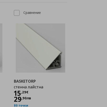
Сравнение
BASKETORP
стенна лайстна
Цена
15,29 €
15
,
29
€
29
,
90
лв
80 точки