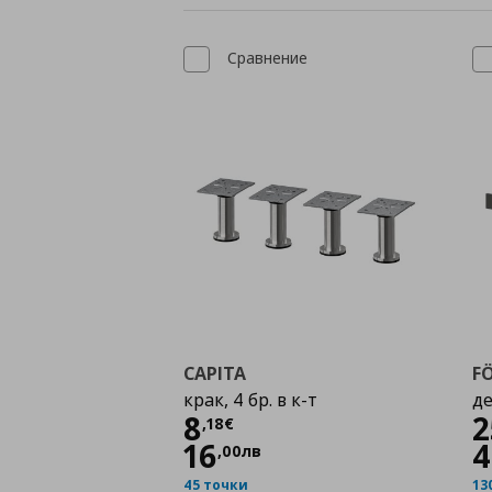
Сравнение
CAPITA
F
крак, 4 бр. в к-т
де
Цена
8,18 €
8
2
,
18
€
16
4
,
00
лв
45 точки
13