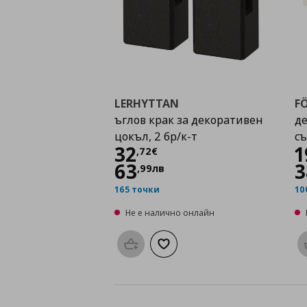
LERHYTTAN
F
ъглов крак за декоративен
де
цокъл, 2 бр/к-т
с
Цена
32,72 €
32
1
,
72
€
63
3
,
99
лв
165 точки
10
Не е налично онлайн
Προσθήκη στο καλάθι
Добави към списъка с любими