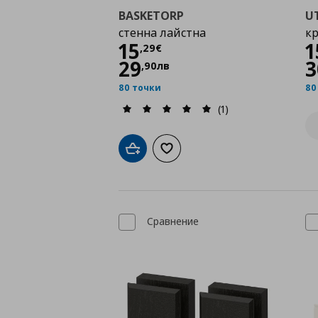
BASKETORP
U
стенна лайстна
кр
Цена
15,29 €
15
1
,
29
€
29
3
,
90
лв
80 точки
80
(1)
Добави в кошницата
Добави към списъка с любими
Сравнение