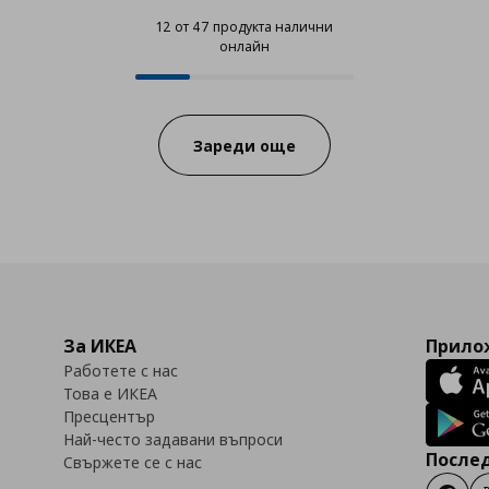
12 от 47 продукта налични
онлайн
12 от 47 продукта налични онла
Progress:
Зареди още
За ИКЕА
Прилож
Работете с нас
Това е ИКЕА
Пресцентър
Най-често задавани въпроси
Послед
Свържете се с нас