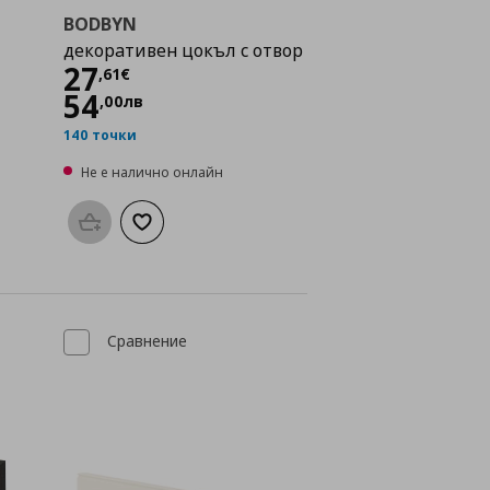
BODBYN
декоративен цокъл с отвор
Цена
27,61 €
27
,
61
€
54
,
00
лв
140 точки
Не е налично онлайн
а с любими
Προσθήκη στο καλάθι
Добави към списъка с любими
Сравнение