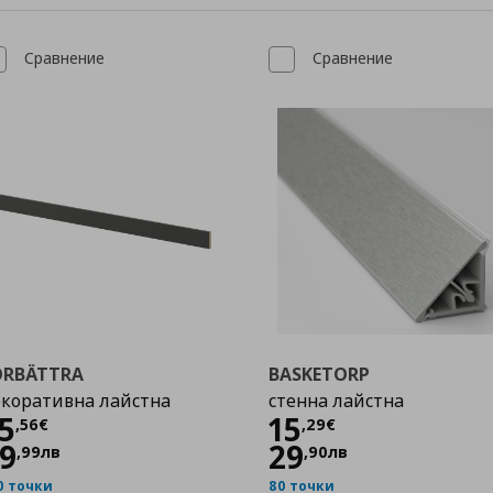
Сравнение
Сравнение
ÖRBÄTTRA
BASKETORP
коративна лайстна
стенна лайстна
Цена
25,56 €
Цена
15,29 €
5
15
,
56
€
,
29
€
9
29
,
99
лв
,
90
лв
0 точки
80 точки