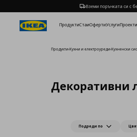
Вземи поръчката си с б
Продукти
Стаи
Оферти
Услуги
Проекти
Продукти
›
Кухни и електроуреди
›
Кухненски си
Декоративни л
Подреди по
Цвя