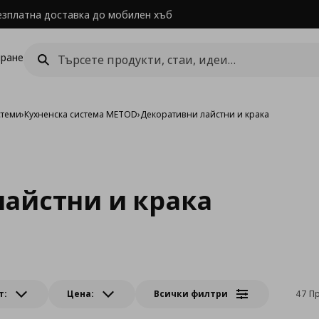
езплатна доставка до мобилен хъб
ране
стеми
›
Кухненска система METOD
›
Декоративни лайстни и крака
айстни и крака
т:
Цена:
Всички филтри
47 П