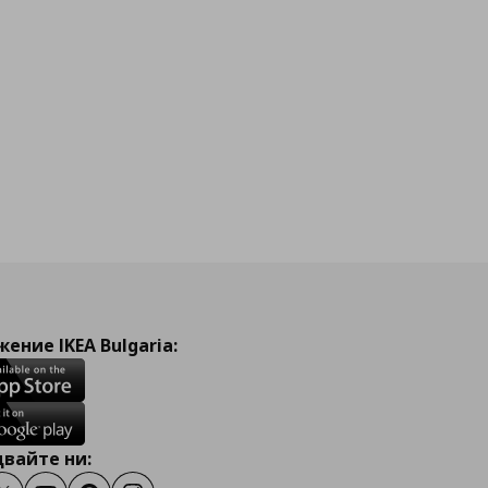
йн
ение IKEA Bulgaria:
вайте ни: