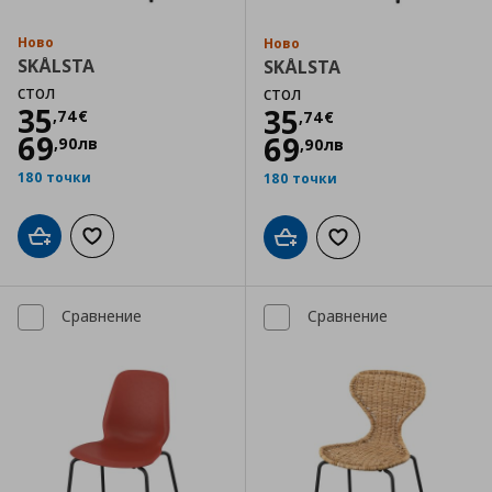
Ново
Ново
SKÅLSTA
SKÅLSTA
стол
стол
Цена
35,74 €
35
Цена
35,74 €
35
,
74
€
,
74
€
69
69
,
90
лв
,
90
лв
180 точки
180 точки
Добави в кошницата
Добави към списъка с любими
Добави в кошницата
Добави към списъка
Сравнение
Сравнение