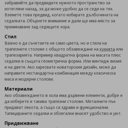
забравяйте да предвидите нужното пространство за
изтегляне назад, за да може удобно да се седи на тях.
Вземете това предвид, когато избирате дълбочината на
седалката. Обърнете внимание и дали ще има място за
преминаване зад седящите хора.
Стил
Важно е да съчетаете не само цвета, но и стила на
трапезните столове с общото обзавеждане на
кухнята
или
трапезарията. Например квадратна форма на масата плюс
седалки в същата геометрична форма. Или винтидж визия
и на двете. Ако харесвате новаторския дизайн, може да
направите нестандартна комбинация между класическа
маса и модерни столове.
Материали
Ако обзавеждането в хола има дървени елементи, добре е
да изберете и такива трапезни столове. Металните пък
придават лекота, а също са здрави и функционални.
Тапицираните седалки и облегалки внасят удобство и уют.
Придвижване