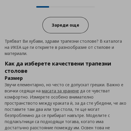
12 от 54 продукта налични онла
Progress:
Зареди още
Трябват Ви хубави, здрави трапезни столове? В каталога
на ИКЕА ще ги откриете в разнообразие от стилове и
материали.
Как да изберете качествени трапезни
столове
Размер
Звучи елементарно, но често се допускат грешки. Важно е
всички седящи на
масата за хранене
да се чувстват
комфортно. Измерете особено внимателно
пространството между краката ѝ, за да сте убедени, че ако
поставите там два или три стола, те ще могат
безпроблемно да се прибират навътре. Моделите с
подлакътници са подходящи тогава, когато има
достатъчно разстояние помежду им. Освен това не