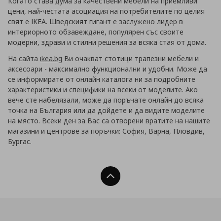
Когато става дума за качествени мебели на приемливи
цени, най-честата асоциация на потребителите по целия
свят е IKEA. Шведският гигант е заслужено лидер в
интериорното обзавеждане, популярен със своите
модерни, здрави и стилни решения за всяка стая от дома.
На сайта
ikea.bg
Ви очакват стотици трапезни мебели и
аксесоари - максимално функционални и удобни. Може да
се информирате от онлайн каталога ни за подробните
характеристики и специфики на всеки от моделите. Ако
вече сте набелязали, може да поръчате онлайн до всяка
точка на България или да дойдете и да видите моделите
на място. Всеки ден за Вас са отворени вратите на нашите
магазини и центрове за поръчки: София, Варна, Пловдив,
Бургас.
Нагоре