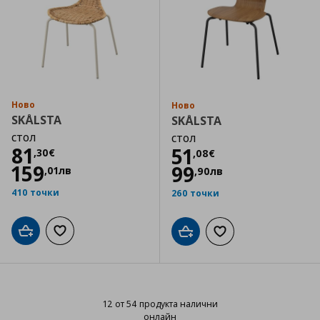
Ново
Ново
SKÅLSTA
SKÅLSTA
стол
стол
Цена
81,30 €
81
Цена
51,08 €
51
,
30
€
,
08
€
159
99
,
01
лв
,
90
лв
410 точки
260 точки
Добави в кошницата
Добави към списъка с любими
Добави в кошницата
Добави към списъка
12 от 54 продукта налични
онлайн