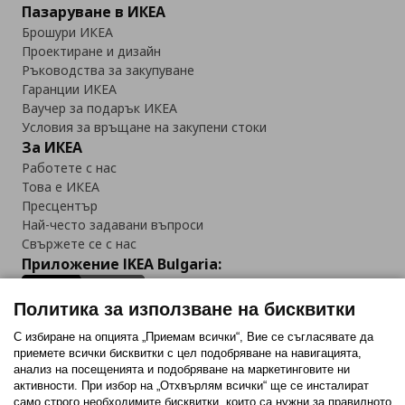
Пазаруване в ИКЕА
Брошури ИКЕА
Проектиране и дизайн
Ръководства за закупуване
Гаранции ИКЕА
Ваучер за подарък ИКЕА
Условия за връщане на закупени стоки
За ИКЕА
Работете с нас
Това е ИКЕА
Пресцентър
Най-често задавани въпроси
Свържете се с нас
Приложение IKEA Bulgaria:
Политика за използване на бисквитки
С избиране на опцията „Приемам всички“, Вие се съгласявате да
приемете всички бисквитки с цел подобряване на навигацията,
Последвайте ни:
анализ на посещенията и подобряване на маркетинговите ни
активности. При избор на „Отхвърлям всички“ ще се инсталират
Facebook
Twitter
Youtube
Pinterest
Instagram
само строго необходимитe бисквитки, които са нужни за правилното