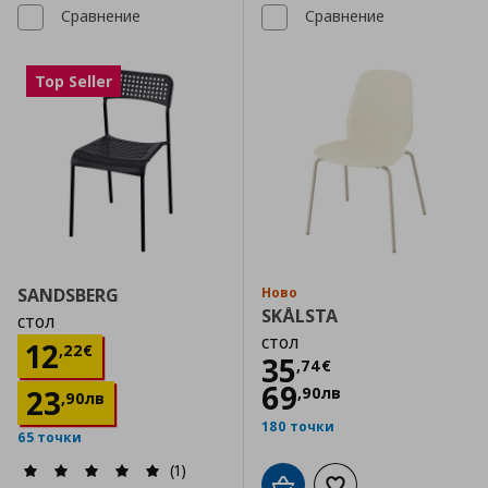
Сравнение
Сравнение
Top Seller
SANDSBERG
Ново
SKÅLSTA
стол
стол
Цена
12,22 €
12
,
22
€
Цена
35,74 €
35
,
74
€
69
23
,
90
лв
,
90
лв
180 точки
65 точки
(1)