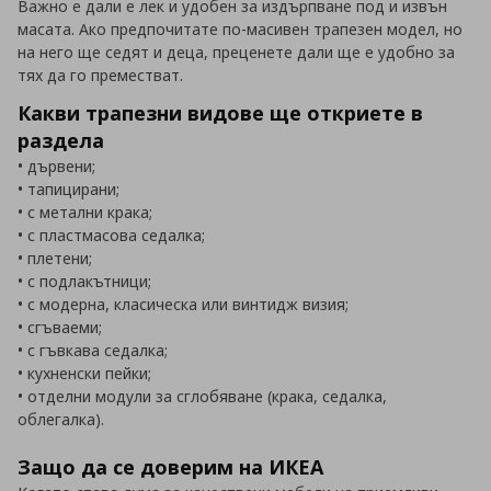
Важно е дали е лек и удобен за издърпване под и извън
масата. Ако предпочитате по-масивен трапезен модел, но
на него ще седят и деца, преценете дали ще е удобно за
тях да го преместват.
Какви трапезни видове ще откриете в
раздела
• дървени;
• тапицирани;
• с метални крака;
• с пластмасова седалка;
• плетени;
• с подлакътници;
• с модерна, класическа или винтидж визия;
• сгъваеми;
• с гъвкава седалка;
• кухненски пейки;
• отделни модули за сглобяване (крака, седалка,
облегалка).
Защо да се доверим на ИКЕА