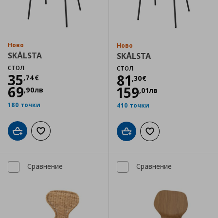
Ново
Ново
SKÅLSTA
SKÅLSTA
стол
стол
Цена
35,74 €
35
Цена
81,30 €
81
,
74
€
,
30
€
69
159
,
90
лв
,
01
лв
180 точки
410 точки
Добави в кошницата
Добави към списъка с любими
Добави в кошницата
Добави към списъка
Сравнение
Сравнение