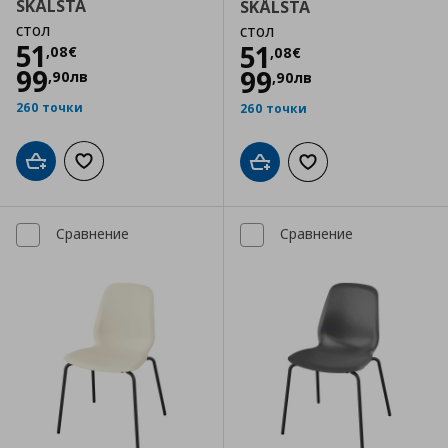
SKÅLSTA
SKÅLSTA
стол
стол
Цена
51,08 €
51
Цена
51,08 €
51
,
08
€
,
08
€
99
99
,
90
лв
,
90
лв
260 точки
260 точки
Добави в кошницата
Добави към списъка с любими
Добави в кошницата
Добави към списъка
Сравнение
Сравнение