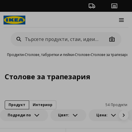
Проследяване на п
Магази
Burge
Camera
Продукти
›
Столове, табуретки и пейки
›
Столове
›
Столове за трапезария
Столове за трапезария
Продукт
Интериор
54 Продукти
Подреди по
Цвят:
Цена: