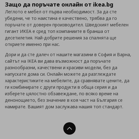
Защо да поръчате онлайн от ikea.bg
Леглото е мебел от първа необходимост. За да сте
убедени, че то наистина е качествено, трябва да го
поръчате от доверен производител. Шведският мебелен
гигант ИКЕА е сред топ компаниите в бранша от
десетилетия. Най-добрите решения за спалнята ще
откриете именно при нас.
Дори и да сте далеч от нашите магазини в София и Варна,
сайтът на IKEA ви дава възможност да поръчате
разнообразни, качествени и красиви модели, без да
напускате дома си. Онлайн можете да разглеждате
характеристиките на мебелите, да сравнявате цените, да
ги комбинирате с други продукти в обща серия и да
изберете цялостно обзавеждане, по всяко време на
денонощието, без значение в коя част на България се
намирате. Вашият дом заслужава нашия топ стандарт.
Нагоре