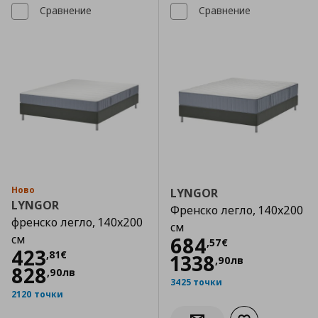
Сравнение
Сравнение
Ново
LYNGOR
LYNGOR
Френско легло, 140x200
френско легло, 140x200
см
см
Цена
684,57 €
684
,
57
€
Цена
423,81 €
423
,
81
€
1338
,
90
лв
828
,
90
лв
3425 точки
2120 точки