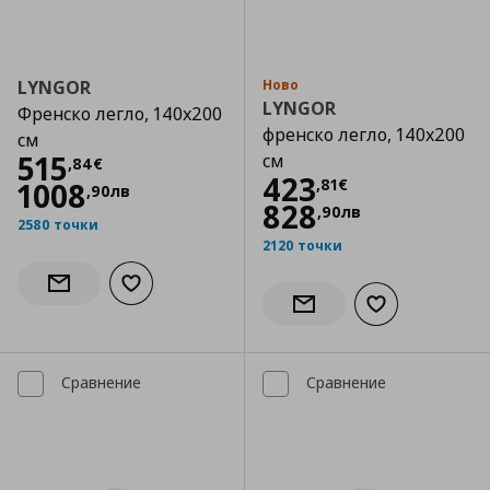
LYNGOR
Ново
LYNGOR
Френско легло, 140x200
френско легло, 140x200
см
Цена
515,84 €
515
см
,
84
€
Цена
423,81 €
423
,
81
€
1008
,
90
лв
828
,
90
лв
2580 точки
2120 точки
Добави към списъка с любими
Информирай ме за наличност
Добави към сп
Информирай ме за налич
Сравнение
Сравнение