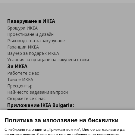
Пазаруване в ИКЕА
Брошури ИКЕА
Проектиране и дизайн
Ръководства за закупуване
Гаранции ИКЕА
Ваучер за подарък ИКЕА
Условия за връщане на закупени стоки
За ИКЕА
Работете с нас
Това е ИКЕА
Пресцентър
Най-често задавани въпроси
Свържете се с нас
Приложение IKEA Bulgaria:
Политика за използване на бисквитки
С избиране на опцията „Приемам всички“, Вие се съгласявате да
приемете всички бисквитки с цел подобряване на навигацията,