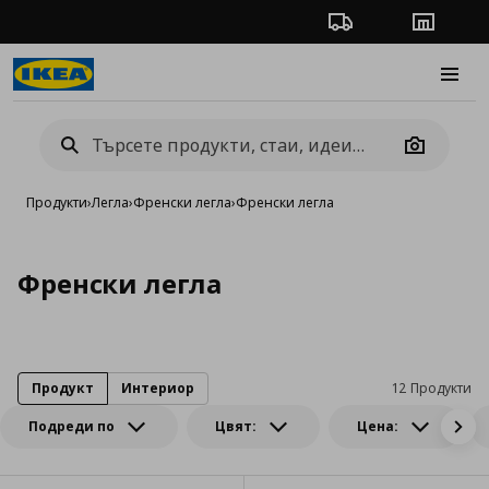
Проследяване на п
Магази
Burge
Camera
Продукти
›
Легла
›
Френски легла
›
Френски легла
Френски легла
Продукт
Интериор
12 Продукти
Подреди по
Цвят:
Цена: