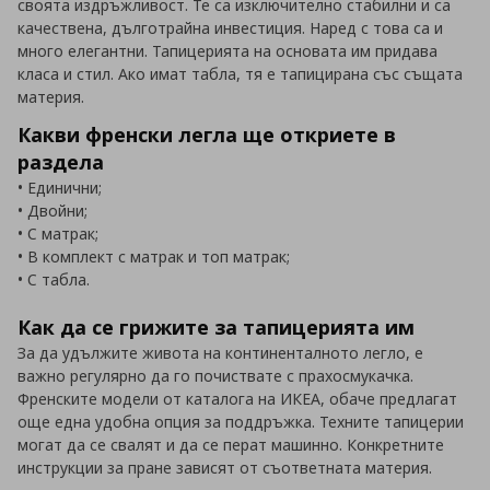
своята издръжливост. Те са изключително стабилни и са
качествена, дълготрайна инвестиция. Наред с това са и
много елегантни. Тапицерията на основата им придава
класа и стил. Ако имат табла, тя е тапицирана със същата
материя.
Какви френски легла ще откриете в
раздела
• Единични;
• Двойни;
• С матрак;
• В комплект с матрак и топ матрак;
• С табла.
Как да се грижите за тапицерията им
За да удължите живота на континенталното легло, е
важно регулярно да го почиствате с прахосмукачка.
Френските модели от каталога на ИКЕА, обаче предлагат
още една удобна опция за поддръжка. Техните тапицерии
могат да се свалят и да се перат машинно. Конкретните
инструкции за пране зависят от съответната материя.