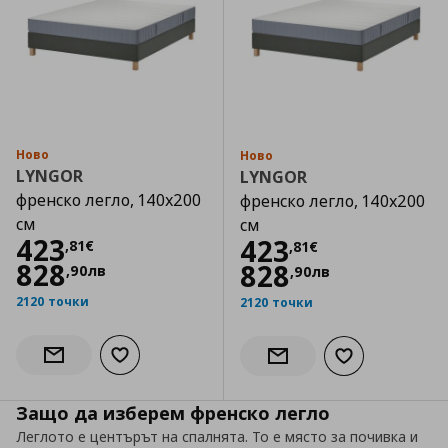
Ново
Ново
LYNGOR
LYNGOR
френско легло, 140x200
френско легло, 140x200
см
см
Цена
423,81 €
423
Цена
423,81 €
423
,
81
€
,
81
€
828
828
,
90
лв
,
90
лв
2120 точки
2120 точки
Добави към списъка с любими
Информирай ме за наличност
Добави към сп
Информирай ме за налич
Защо да изберем френско легло
Леглото е центърът на спалнята. То е място за почивка и