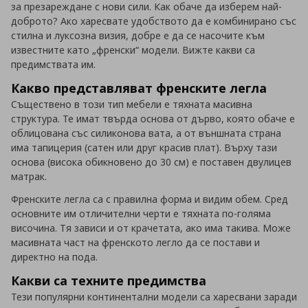
за презареждане с нови сили. Как обаче да изберем най-
доброто? Ако харесвате удобството да е комбинирано със
стилна и луксозна визия, добре е да се насочите към
известните като „френски“ модели. Вижте какви са
предимствата им.
Какво представляват френските легла
Съществено в този тип мебели е тяхната масивна
структура. Те имат твърда основа от дърво, която обаче е
облицована със силиконова вата, а от външната страна
има тапицерия (сатен или друг красив плат). Върху тази
основа (висока обикновено до 30 см) е поставен двулицев
матрак.
Френските легла са с правилна форма и видим обем. Сред
основните им отличителни черти е тяхната по-голяма
височина. Тя зависи и от крачетата, ако има такива. Може
масивната част на френското легло да се постави и
директно на пода.
Какви са техните предимства
Тези популярни континентални модели са харесвани заради