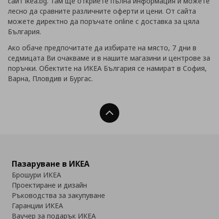
сайт ikea.bg. Там ще откриете пълна информация и можете
лесно да сравните различните оферти и цени. От сайта
можете директно да поръчате online с доставка за цяла
България.
Ако обаче предпочитате да избирате на място, 7 дни в
седмицата Ви очакваме и в нашите магазини и центрове за
поръчки. Обектите на ИКЕА България се намират в София,
Варна, Пловдив и Бургас.
Нагоре
Пазаруване в ИКЕА
Брошури ИКЕА
Проектиране и дизайн
Ръководства за закупуване
Гаранции ИКЕА
Ваучер за подарък ИКЕА