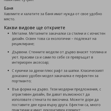
Баня
Хавлиите и халатите за баня имат нужда от свое удобно
място.
Какви видове ще откриете
Метални. Металните закачалки са стилни и с изчистен
дизайн. Освен това са екологични – подлежат на
рециклиране;
Дървени. Стенните модели от дърво внасят топлина и
уют. Красиви са и сами по себе се превръщат в
интериорен аксесоар;
С кукички за дрехи плюс рафт за шапки. Класическият
доказано удобен модел закачалка е перфектен за
портманто;
Във форма на дърво. Тези модерни предложения, с
атрактивен дизайн, Ви дават възможност да
използвате стената по височина. Можете дори да
поставите две една върху друга. Ефектни са, много
практични и имат декоративен елемент;