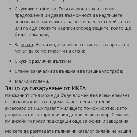
С кукички с табелки. Тези очарователни стенни
предложения Ви дават възможност да надпишете
персонално закачалката за всеки член от семейството
или пък да сложите надписи според вещите, които ще
бъдат закачани;
За
врата
. Някои модели лесно се закачат на врата, но
могат да се монтират и на стена;
С куки с различна дължина;
Стенни закачалки за външна и вътрешна употреба;
Малки и големи.
Защо да пазаруваме от ИКЕА
Изисканият стил може да бъде вложен във всеки елемент
от обзавеждането на дома. Качествените стенни
аксесоари от IKEA правят жилището по-комфортно, като
допринасят и за хармоничния домашен интериор. Семплият
им дизайн ги прави подходящи още за офиси и заведения.
Можете да разгледате пълния ни каталог онлайн на нашия