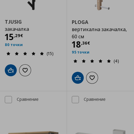
TJUSIG
PLOGA
закачалка
вертикална закачалка,
Цена
15,29 €
15
,
29
€
60 см
Цена
18,36 €
18
,
36
€
80 точки
95 точки
(15)
(4)
Добави в кошницата
Добави към списъка с любими
Добави в кошницата
Добави към списъка
Сравнение
Сравнение