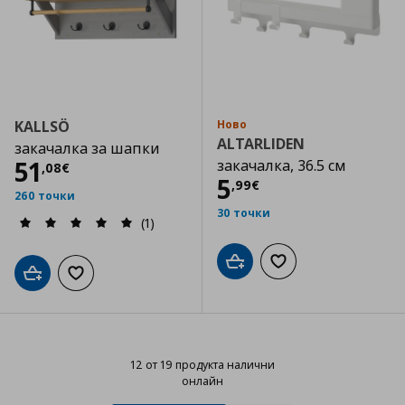
KALLSÖ
Ново
ALTARLIDEN
закачалка за шапки
Цена
51,08 €
51
закачалка, 36.5 см
,
08
€
Цена
5,99 €
5
,
99
€
260 точки
30 точки
(1)
Добави в кошницата
Добави към списъка
Добави в кошницата
Добави към списъка с любими
12 от 19 продукта налични
онлайн
12 от 19 продукта налични онла