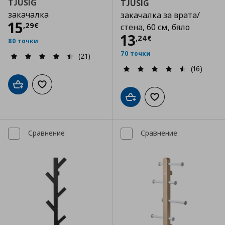
TJUSIG
TJUSIG
закачалка
закачалка за врата/
Цена
15,29 €
15
,
29
€
стена, 60 см, бяло
Цена
13,24 €
13
,
24
€
80 точки
70 точки
(21)
(16)
Добави в кошницата
Добави към списъка с любими
Добави в кошницата
Добави към списъка
Сравнение
Сравнение