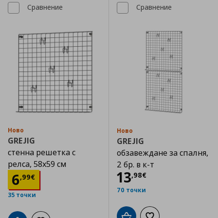
Сравнение
Сравнение
Ново
Ново
GREJIG
GREJIG
стенна решетка с
обзавеждане за спалня,
релса, 58x59 см
2 бр. в к-т
Цена
13,98 €
13
Цена
6,99 €
6
,
98
€
,
99
€
70 точки
35 точки