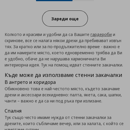
Progress:
Зареди още
Колкото и красиви и удобни да са Вашите
гардероби
и
скринове, все се налага някои дрехи да пребивават извън
тях. За кратко или за по-продължително време - важно е
да им намерите място, което едновременно трябва да Ви
е удобно, обаче да не нарушава хармоничната Ви
интериорна идея. Тук на помощ идват стенните закачалки.
Къде може да използваме стенни закачалки
В антрето и коридора
Обикновено това е най-честото място, където закачаме
дрехи и аксесоари всекидневно: палта, якета, сака, шапки,
чанти – важно е да са ни под ръка при излизане.
Спалня
Тук също често имаме нужда от стенни закачалки за
дрехите, които събличаме вечер, или за халата, с който се
намятаме сутрин.