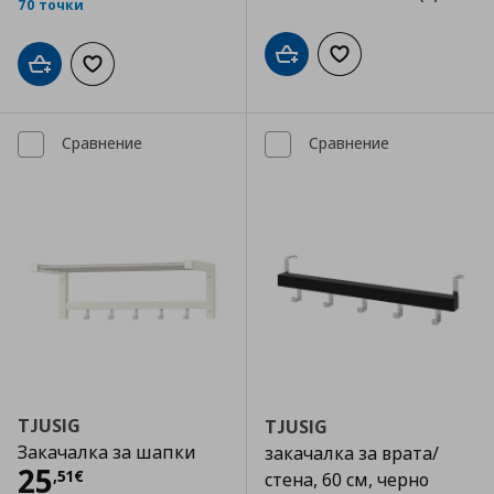
70 точки
Добави в кошницата
Добави към списъка
Добави в кошницата
Добави към списъка с любими
Сравнение
Сравнение
TJUSIG
TJUSIG
Закачалка за шапки
закачалка за врата/
Цена
25,51 €
25
,
51
€
стена, 60 см, черно