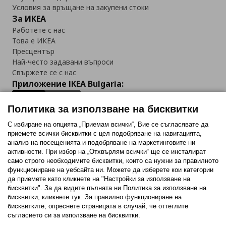
Условия за връщане на закупени стоки
За ИКЕА
Работете с нас
Това е ИКЕА
Пресцентър
Най-често задавани въпроси
Свържете се с нас
Приложение IKEA Bulgaria:
Политика за използване на бисквитки
С избиране на опцията „Приемам всички“, Вие се съгласявате да
приемете всички бисквитки с цел подобряване на навигацията,
Последвайте ни:
анализ на посещенията и подобряване на маркетинговите ни
активности. При избор на „Отхвърлям всички“ ще се инсталират
Facebook
Twitter
Youtube
Pinterest
Instagram
само строго необходимитe бисквитки, които са нужни за правилното
функциониране на уебсайта ни. Можете да изберете кои категории
да приемете като кликнете на "Настройки за използване на
бисквитки". За да видите пълната ни Политика за използване на
бисквитки, кликнете тук. За правилно функциониране на
бисквитките, опреснете страницата в случай, че оттеглите
съгласието си за използване на бисквитки.
Политика за използване на бисквитки (Cookies)