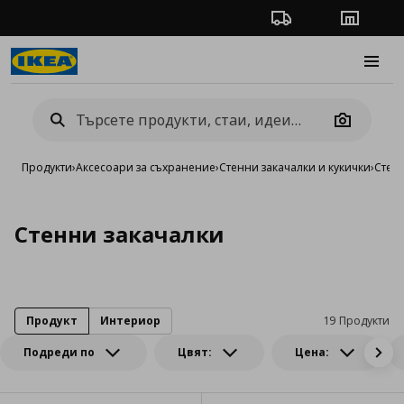
Проследяване на п
Магази
Burge
Camera
Продукти
›
Аксесоари за съхранение
›
Стенни закачалки и кукички
›
Стен
Стенни закачалки
Продукт
Интериор
19 Продукти
Подреди по
Цвят:
Цена: