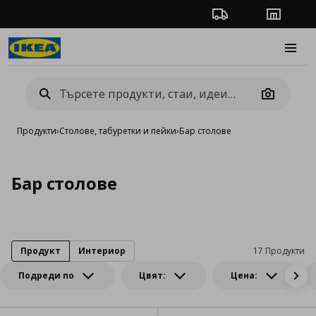
Проследяване на п
Магази
Burge
Camera
Продукти
›
Столове, табуретки и пейки
›
Бар столове
Бар столове
Продукт
Интериор
17 Продукти
Подреди по
Цвят:
Цена: