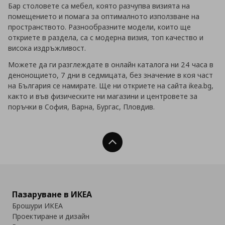
Бар столовете са мебел, която разчупва визията на
помещението и помага за оптималното използване на
пространството. Разнообразните модели, които ще
откриете в раздела, са с модерна визия, топ качество и
висока издръжливост.
Можете да ги разглеждате в онлайн каталога ни 24 часа в
денонощието, 7 дни в седмицата, без значение в коя част
на България се намирате. Ще ни откриете на сайта ikea.bg,
както и във физическите ни магазини и центровете за
поръчки в София, Варна, Бургас, Пловдив.
Нагоре
Пазаруване в ИКЕА
Брошури ИКЕА
Проектиране и дизайн