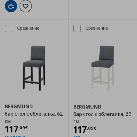
Добави в кошницата
Добави към списъка с любими
Сравнение
Сравнение
BERGMUND
BERGMUND
бар стол с облегалка, 62
бар стол с облегалка, 62
см
см
Цена
117,09 €
117
Цена
117,09 €
117
,
09
€
,
09
€