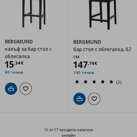
BERGMUND
BERGMUND
калъф за бар стол с
бар стол с облегалка, 62
облегалка
см
Цена
15,34 €
15
Цена
147,76 €
147
,
34
€
,
76
€
80 точки
740 точки
(2)
Добави в кошницата
Добави към списъка с любими
Добави в кошницата
Добави към списъка
12 от 17 продукта налични
онлайн