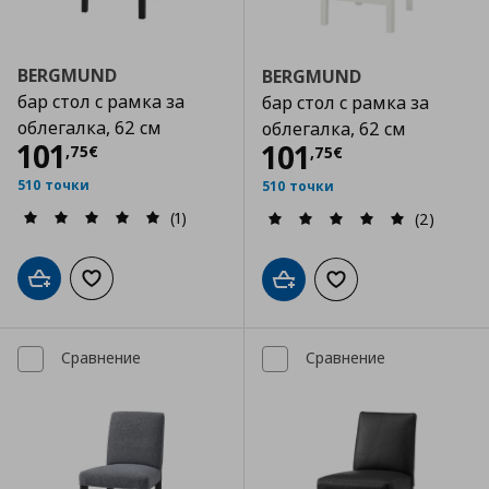
BERGMUND
BERGMUND
бар стол с рамка за
бар стол с рамка за
облегалка, 62 см
облегалка, 62 см
Цена
101,75 €
101
Цена
101,75 €
101
,
75
€
,
75
€
510 точки
510 точки
(1)
(2)
Добави в кошницата
Добави към списъка с любими
Добави в кошницата
Добави към списъка
Сравнение
Сравнение