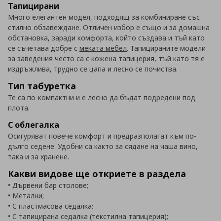
Тапицирани
Много елегантен модел, подходящ за комбиниране със
стилно обзавеждане. Отличен избор е също и за домашна
обстановка, заради комфорта, който създава и тъй като
се съчетава добре с
меката мебел
. Тапицираните модели
за заведения често са с кожена тапицерия, тъй като тя е
издръжлива, трудно се цапа и лесно се почиства.
Тип табуретка
Те са по-компактни и е лесно да бъдат подредени под
плота.
С облегалка
Осигуряват повече комфорт и предразполагат към по-
дълго седене. Удобни са както за сядане на чаша вино,
така и за хранене.
Какви видове ще откриете в раздела
• Дървени бар столове;
• Метални;
• С пластмасова седалка;
• С тапицирана седалка (текстилна тапицерия);