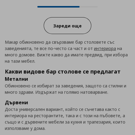
12 от 17 продукта налични онла
Progress:
Зареди още
Макар обикновено да свързваме бар столовете със
заведенията, те все по-често са част и от
интериора
на
много домове. Вижте какво да имате предвид, при избора
на тази мебел.
Какви видове бар столове се предлагат
Метални
Обикновено се избират за заведения, защото са стилни и
много здрави. Издържат на голямо натоварване.
Дървени
Доста универсален вариант, който се съчетава както с
интериора на ресторантите, така и с този на пъбовете, а
също и с дървените мебели за кухня и трапезария, които
използваме у дома.