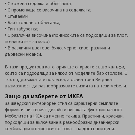
• С кожена седалка и облегалка;
• С променяща се височина на седалката;
• Сгъваеми;
• Бар столове с облегалка;
• Тип табуретка;
• С различна височина (по-високите са подходящи за плот,
по-ниските – за маса);
• В различни цветове: бяло, черно, сиво, различни
дървесни нюанси.
В тази продуктова категория ще откриете също калъфи,
които са подходящи за някои от моделите бар столове. С
тях поддръжката е по-лесна, а освен това Ви дават
възможност да разнообразявате визията на тези мебели.
Защо да изберете от ИКЕА
За шведския интериорен стил са характерни семплите
форми, изчистеният дизайн и високата функционалност.
Мебелите на IKEA
са именно такива. Практични, красиви,
подходящи за включване в разнообразни дизайнерски
комбинации и плюс всичко това – на достъпни цени.