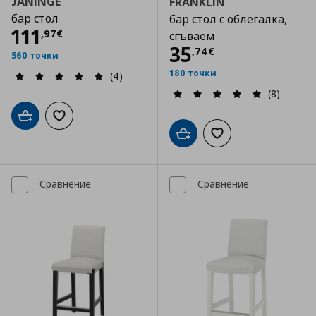
JANINGE
FRANKLIN
бар стол
бар стол с облегалка,
Цена
111,97 €
111
,
97
€
сгъваем
Цена
35,74 €
35
,
74
€
560 точки
180 точки
(4)
(8)
Добави в кошницата
Добави към списъка с любими
Добави в кошницата
Добави към списъка
Сравнение
Сравнение