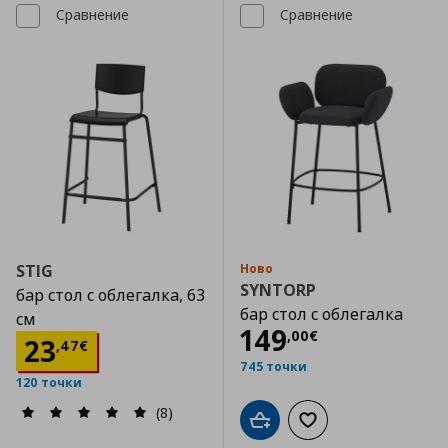
Сравнение
Сравнение
STIG
Ново
SYNTORP
бар стол с облегалка, 63
бар стол с облегалка
см
Цена
149,00 €
149
,
00
€
Цена
23,47 €
23
,
47
€
745 точки
120 точки
(8)
Добави в кошницата
Добави към списъка