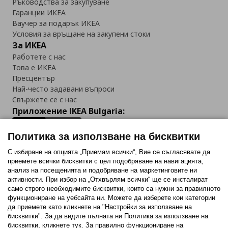
Ръководства за закупуване
Гаранции ИКЕА
Ваучер за подарък ИКЕА
Условия за връщане на закупени стоки
За ИКЕА
Работете с нас
Това е ИКЕА
Пресцентър
Най-често задавани въпроси
Свържете се с нас
Приложение IKEA Bulgaria:
Политика за използване на бисквитки
С избиране на опцията „Приемам всички“, Вие се съгласявате да
приемете всички бисквитки с цел подобряване на навигацията,
Последвайте ни:
анализ на посещенията и подобряване на маркетинговите ни
активности. При избор на „Отхвърлям всички“ ще се инсталират
Facebook
Twitter
Youtube
Pinterest
Instagram
само строго необходимитe бисквитки, които са нужни за правилното
функциониране на уебсайта ни. Можете да изберете кои категории
да приемете като кликнете на "Настройки за използване на
бисквитки". За да видите пълната ни Политика за използване на
бисквитки, кликнете тук. За правилно функциониране на