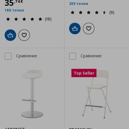
Цена
35,74 €
35
,
74
€
205 точки
180 точки
(9)
(18)
Добави в кошницата
Добави към списъка
Добави в кошницата
Добави към списъка с любими
Сравнение
Сравнение
Top Seller