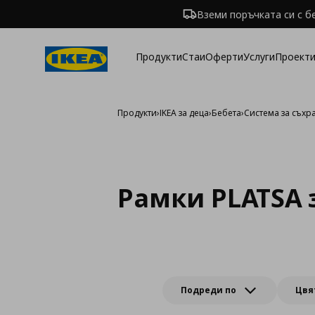
Вземи поръчката си с б
Продукти
Стаи
Оферти
Услуги
Проекти
Продукти
›
IKEA за деца
›
Бебета
›
Система за съх
Рамки PLATSA 
Подреди по
Цвя