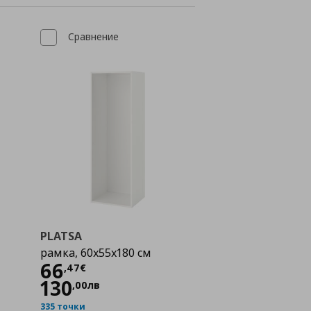
Сравнение
PLATSA
рамка, 60x55x180 см
Цена
66,47 €
66
,
47
€
130
,
00
лв
335 точки