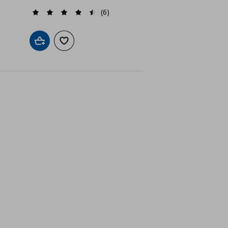
(6)
а с любими
Добави в кошницата
Добави към списъка с любими