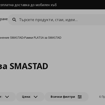
езплатна доставка до мобилен хъб
ране
ранение SMASTAD
›
Рамки PLATSA за SMASTAD
за SMASTAD
т:
Цена:
Всички филтри
6 П