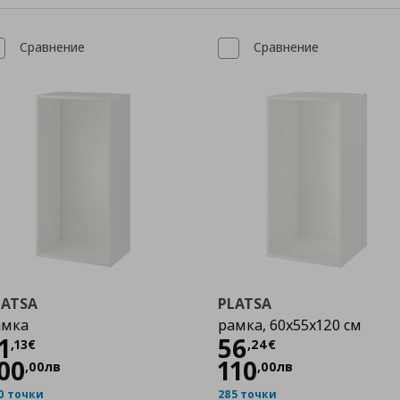
Сравнение
Сравнение
LATSA
PLATSA
амка
рамка, 60x55x120 см
Цена
51,13 €
Цена
56,24 €
1
56
,
13
€
,
24
€
00
110
,
00
лв
,
00
лв
0 точки
285 точки