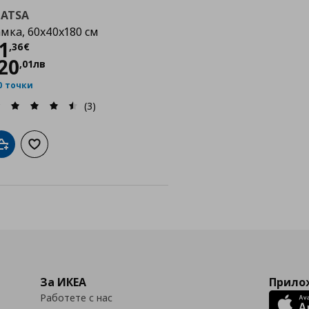
LATSA
мка, 60x40x180 см
Цена
61,36 €
1
,
36
€
20
,
01
лв
0 точки
(3)
Добави в кошницата
Добави към списъка с любими
За ИКЕА
Прилож
Работете с нас