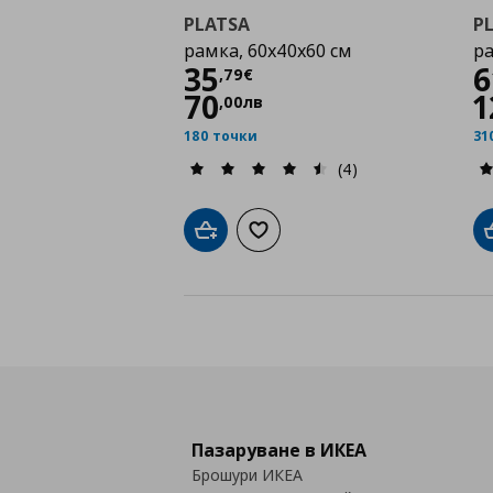
PLATSA
P
рамка, 60x40x60 см
ра
Цена
35,79 €
35
6
,
79
€
70
1
,
00
лв
180 точки
31
(4)
Добави в кошницата
Добави към списъка с любими
Пазаруване в ИКЕА
Брошури ИКЕА