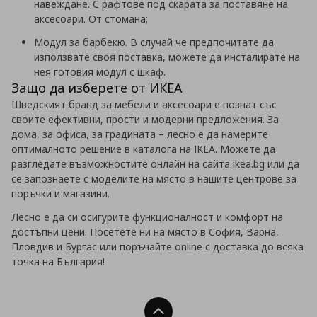
навеждане. С рафтове под скарата за поставяне на
аксесоари. От стомана;
Модул за барбекю. В случай че предпочитате да
използвате своя поставка, можете да инсталирате на
нея готовия модул с шкаф.
Защо да изберете от ИКЕА
Шведският бранд за мебели и аксесоари е познат със
своите ефективни, прости и модерни предложения. За
дома,
за офиса
, за градината – лесно е да намерите
оптималното решение в каталога на IKEA. Можете да
разгледате възможностите онлайн на сайта ikea.bg или да
се запознаете с моделите на място в нашите центрове за
поръчки и магазини.
Лесно е да си осигурите функционалност и комфорт на
достъпни цени. Посетете ни на място в София, Варна,
Пловдив и Бургас или поръчайте online с доставка до всяка
точка на България!
Нагоре