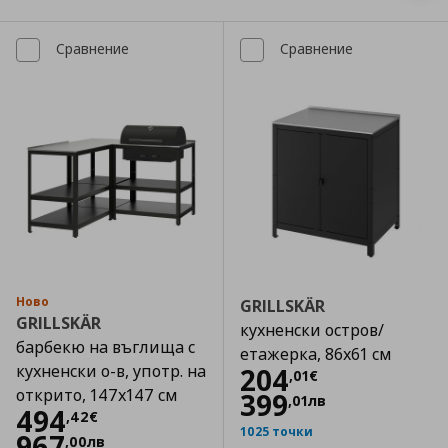
Сравнение
Сравнение
Ново
GRILLSKÄR
GRILLSKÄR
кухненски остров/
барбекю на въглища с
етажерка, 86x61 см
кухненски о-в, употр. на
Цена
204,01 €
204
,
01
€
открито, 147x147 см
399
,
01
лв
Цена
494,42 €
494
,
42
€
1025 точки
967
,
00
лв