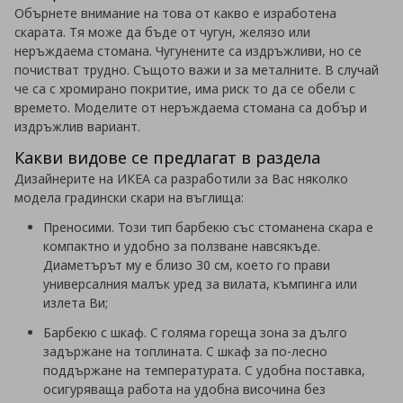
Обърнете внимание на това от какво е изработена
скарата. Тя може да бъде от чугун, желязо или
неръждаема стомана. Чугунените са издръжливи, но се
почистват трудно. Същото важи и за металните. В случай
че са с хромирано покритие, има риск то да се обели с
времето. Моделите от неръждаема стомана са добър и
издръжлив вариант.
Какви видове се предлагат в раздела
Дизайнерите на ИКЕА са разработили за Вас няколко
модела градински скари на въглища:
Преносими. Този тип барбекю със стоманена скара е
компактно и удобно за ползване навсякъде.
Диаметърът му е близо 30 см, което го прави
универсалния малък уред за вилата, къмпинга или
излета Ви;
Барбекю с шкаф. С голяма гореща зона за дълго
задържане на топлината. С шкаф за по-лесно
поддържане на температурата. С удобна поставка,
осигуряваща работа на удобна височина без