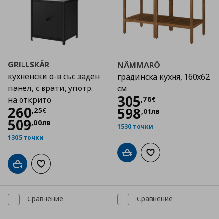
GRILLSKÄR
NÄMMARÖ
кухненски о-в със заден
градинска кухня, 160x62
панел, с врати, употр.
см
Цена
305,76 €
305
,
76
€
на открито
Цена
260,25 €
260
598
,
25
€
,
01
лв
509
,
00
лв
1530 точки
1305 точки
Добави в кошницата
Добави към списъка
Добави в кошницата
Добави към списъка с любими
Сравнение
Сравнение