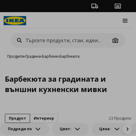
Проследяване на п
Магази
Burge
Camera
Продукти
›
Градина
›
Барбекю
›
Барбекюта
Барбекюта за градината и
външни кухненски мивки
Продукт
Интериор
23 Продукти
Подреди по
Цвят:
Цена: