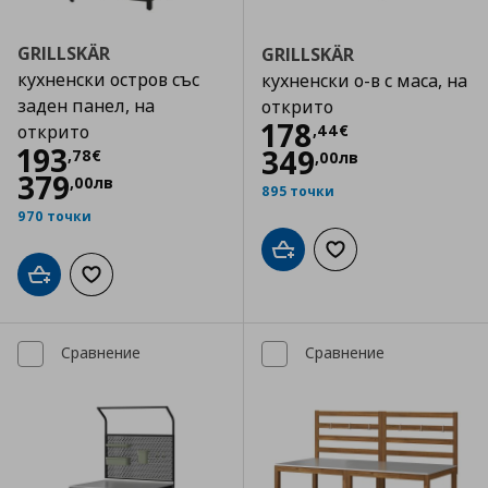
GRILLSKÄR
GRILLSKÄR
кухненски остров със
кухненски о-в с маса, на
заден панел, на
открито
Цена
178,44 €
178
,
44
€
открито
Цена
193,78 €
193
349
,
78
€
,
00
лв
379
,
00
лв
895 точки
970 точки
Добави в кошницата
Добави към списъка
Добави в кошницата
Добави към списъка с любими
Сравнение
Сравнение