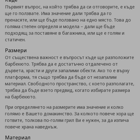
Първият въпрос, на който трябва да си отговорите, е къде
ще го ползвате. Има значение дали трябва да го
пренасяте, или ще бъде ползвано на едно място. Това до
голяма степен определя и модела – дали ще бъде
подходящ за поставяне в багажника, или ще е голям и
статичен.
Размери
От съществена важност е въпросът къде ще разположите
барбекюто. Трябва да е достатъчно отдалечено от
дървета, храсти и други запалими обекти. Ако то е върху
платформа, тя също трябва да бъде от незапалим
материал. Свободното пространство, с което разполагате,
трябва да бъде взето предвид, когато избирате размера
на барбекюто.
При определянето на размерите има значение и колко
голямо е Вашето домакинство. За колкото повече хора ще
готвите, толкова по-голям грил Ви е нужен, за да изпича
повече храна наведнъж.
Материал