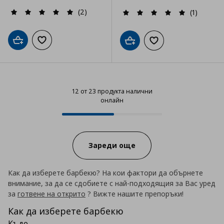
(2)
(1)
Добави в кошницата
Добави към списъка с любими
Добави в кошницата
Добави към списъка
12 от 23 продукта налични
онлайн
12 от 23 продукта налични онла
Progress:
Зареди още
Как да изберете барбекю? На кои фактори да обърнете
внимание, за да се сдобиете с най-подходящия за Вас уред
за
готвене на открито
? Вижте нашите препоръки!
Как да изберете барбекю
Къде