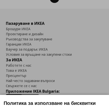
Пазаруване в ИКЕА
Брошури ИКЕА
Проектиране и дизайн
Ръководства за закупуване
Гаранции ИКЕА
Ваучер за подарък ИКЕА
Условия за връщане на закупени стоки
За ИКЕА
Работете с нас
Това е ИКЕА
Пресцентър
Най-често задавани въпроси
Свържете се с нас
Приложение IKEA Bulgaria:
Политика за използване на бисквитки