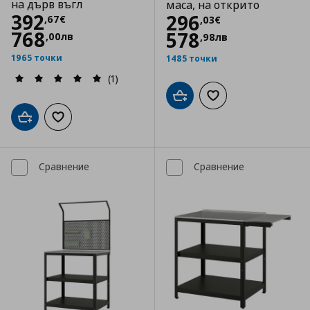
на дърв въгл
маса, на открито
Цена
392,67 €
392
Цена
296,03 €
296
,
67
€
,
03
€
768
578
,
00
лв
,
98
лв
1965 точки
1485 точки
(1)
Добави в кошницата
Добави към списъка
Добави в кошницата
Добави към списъка с любими
Сравнение
Сравнение