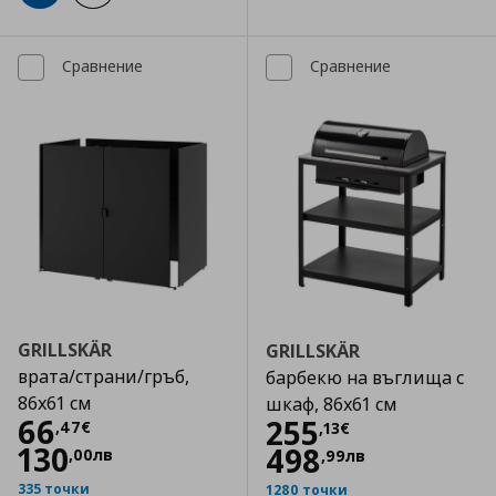
Сравнение
Сравнение
GRILLSKÄR
GRILLSKÄR
врата/страни/гръб,
барбекю на въглища с
86x61 см
шкаф, 86x61 см
Цена
66,47 €
66
Цена
255,13 €
255
,
47
€
,
13
€
130
498
,
00
лв
,
99
лв
335 точки
1280 точки