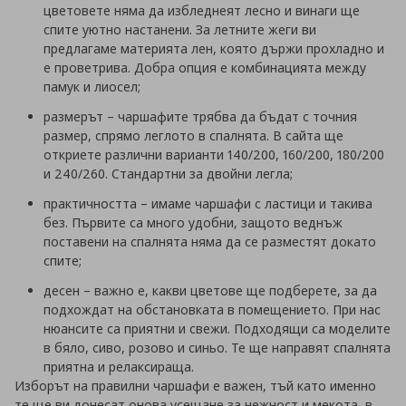
цветовете няма да избледнеят лесно и винаги ще
спите уютно настанени. За летните жеги ви
предлагаме материята лен, която държи прохладно и
е проветрива. Добра опция е комбинацията между
памук и лиосел;
размерът – чаршафите трябва да бъдат с точния
размер, спрямо леглото в спалнята. В сайта ще
откриете различни варианти 140/200, 160/200, 180/200
и 240/260. Стандартни за двойни легла;
практичността – имаме чаршафи с ластици и такива
без. Първите са много удобни, защото веднъж
поставени на спалнята няма да се разместят докато
спите;
десен – важно е, какви цветове ще подберете, за да
подхождат на обстановката в помещението. При нас
нюансите са приятни и свежи. Подходящи са моделите
в бяло, сиво, розово и синьо. Те ще направят спалнята
приятна и релаксираща.
Изборът на правилни чаршафи е важен, тъй като именно
те ще ви донесат онова усещане за нежност и мекота, в