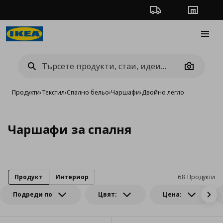
Проследяване на п
Магази
Burge
Camera
Продукти
›
Текстил
›
Спално бельо
›
Чаршафи
›
Двойно легло
Чаршафи за спалня
Продукт
Интериор
68 Продукти
Подреди по
Цвят:
Цена: