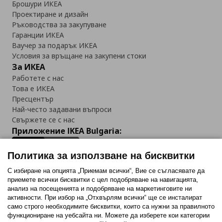
Брошури ИКЕА
Проектиране и дизайн
Ръководства за закупуване
Гаранции ИКЕА
Ваучер за подарък ИКЕА
Условия за връщане на закупени стоки
За ИКЕА
Работете с нас
Това е ИКЕА
Пресцентър
Най-често задавани въпроси
Свържете се с нас
Приложение IKEA Bulgaria:
Политика за използване на бисквитки
С избиране на опцията „Приемам всички“, Вие се съгласявате да
приемете всички бисквитки с цел подобряване на навигацията,
Последвайте ни:
анализ на посещенията и подобряване на маркетинговите ни
активности. При избор на „Отхвърлям всички“ ще се инсталират
Facebook
Twitter
Youtube
Pinterest
Instagram
само строго необходимитe бисквитки, които са нужни за правилното
функциониране на уебсайта ни. Можете да изберете кои категории