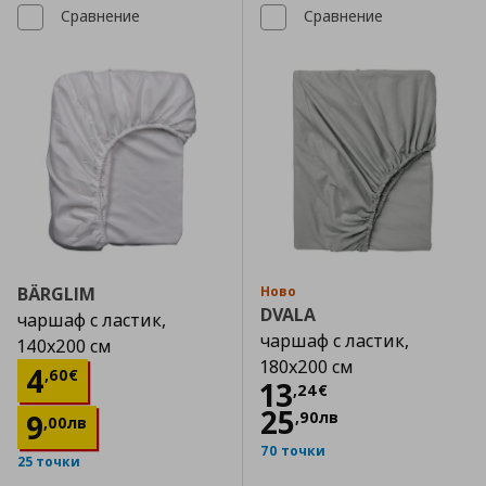
Сравнение
Сравнение
BÄRGLIM
Ново
DVALA
чаршаф с ластик,
чаршаф с ластик,
140x200 см
180x200 см
Цена
4,60 €
4
,
60
€
Цена
13,24 €
13
,
24
€
25
9
,
90
лв
,
00
лв
70 точки
25 точки