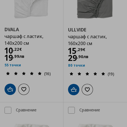
DVALA
ULLVIDE
чаршаф с ластик,
чаршаф с ластик,
140x200 см
160x200 см
Цена
10,22 €
10
Цена
15,29 €
15
,
22
€
,
29
€
19
29
,
99
лв
,
90
лв
55 точки
80 точки
(16)
(19)
Добави в кошницата
Добави към списъка с любими
Добави в кошницата
Добави към списъка
Сравнение
Сравнение