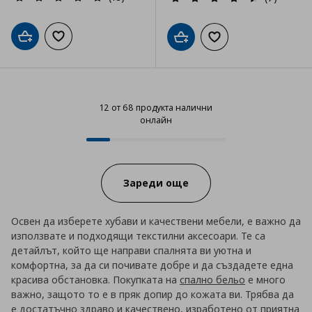
Добави в кошницата
Добави към списъка с любими
Добави в кошницата
Добави към списъка
12 от 68 продукта налични
онлайн
12 от 68 продукта налични онла
Progress:
Зареди още
Освен да изберете хубави и качествени мебели, е важно да
използвате и подходящи текстилни аксесоари. Те са
детайлът, който ще направи спалнята ви уютна и
комфортна, за да си почивате добре и да създадете една
красива обстановка. Покупката на
спално бельо
е много
важно, защото то е в пряк допир до кожата ви. Трябва да
е достатъчно здраво и качествено, изработено от приятна