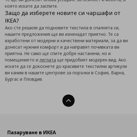
която искате да заспите.
Защо да изберете новите си чаршафи от
IKEA?
Ако сте решили да подновите текстила в спалнята си,
нашите предложения ще ви изненадат приятно. Те са
изработени от модерни и качествени материали, за да ви
донесат нужния комфорт и да направят почивката ви
приятна. Не само ще спите добре настанени, но и
помещението и
леглата
ще придобият модерен вид. Ако
искате да се докоснете до красивите текстилни артикули
ви каним в нашите центрове за поръчки в София, Варна,
Бургас и Пловдив.
Нагоре
Пазаруване в ИКЕА