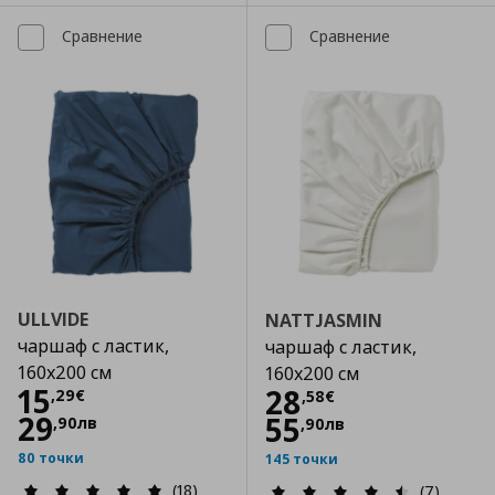
Сравнение
Сравнение
ULLVIDE
NATTJASMIN
чаршаф с ластик,
чаршаф с ластик,
160x200 см
160x200 см
Цена
15,29 €
15
Цена
28,58 €
28
,
29
€
,
58
€
29
55
,
90
лв
,
90
лв
80 точки
145 точки
(18)
(7)