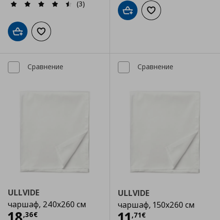
(3)
Добави в кошницата
Добави към списъка
Добави в кошницата
Добави към списъка с любими
Сравнение
Сравнение
ULLVIDE
ULLVIDE
чаршаф, 240x260 см
чаршаф, 150x260 см
Цена
18,36 €
18
Цена
11,71 €
11
,
36
€
,
71
€