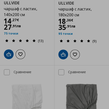
ULLVIDE
ULLVIDE
чаршаф с ластик,
чаршаф с ластик,
140x200 см
180x200 см
Цена
14,27 €
14
Цена
18,36 €
18
,
27
€
,
36
€
27
35
,
91
лв
,
91
лв
75 точки
95 точки
(13)
(9)
Добави в кошницата
Добави към списъка с любими
Добави в кошницата
Добави към списъка
Сравнение
Сравнение