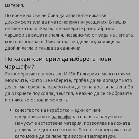
материя.
По време на сън не бива да изпитвате никакъв
дискомфорт или да имате неприятни усещания. В нашия
онлайн каталог ikea.bg ще намерите разнообразни
чаршафи за вашата спалня, независимо от вида на леглата,
които използвате. Присъстват модели подходящи за
двойни легла и такива за единични.
По какви критерии да изберете нови
чаршафи?
Разнообразието в магазин ИКЕА България е много голямо.
Моделите, които ще изберете, трябва да ви допадат като
десен, материал на изработка и да са на достъпна цена. За
да откриете подходящ текстил, е важно да се съобразите
и с няколко основни момента:
качеството на изработка – едни от най-
предпочитаните
чаршафи
за спалня са памучните.
Памукът е естествена материя, позволява на кожата
да диша и е достатъчно мек. Лесно се поддържа, тъй
като може да се пере при високи температури,