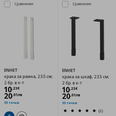
Сравнение
Сравнение
ENHET
ENHET
крака за рамка, 23.5 см;
крака за шкаф, 23.5 см;
2 бр. в к-т
2 бр. в к-т
Цена
10,23 €
10
Цена
10,23 €
10
,
23
€
,
23
€
20
20
,
01
лв
,
01
лв
55 точки
55 точки
(2)