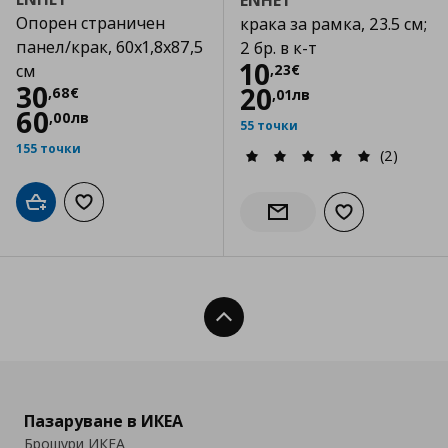
ENHET
Опорен страничен
крака за рамка, 23.5 см;
панел/крак, 60x1,8x87,5
2 бр. в к-т
Цена
10,23 €
10
,
23
€
см
Цена
30,68 €
30
20
,
68
€
,
01
лв
60
,
00
лв
55 точки
155 точки
(2)
Добави в кошницата
Добави към списъка с любими
Добави към сп
Информирай ме за налич
Нагоре
Пазаруване в ИКЕА
Брошури ИКЕА