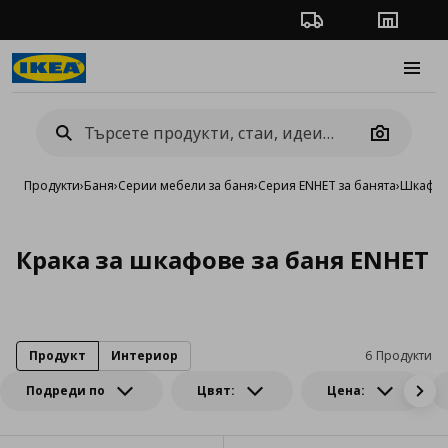
Проследяване на п
Магази
Burge
Camera
Продукти
›
Баня
›
Серии мебели за баня
›
Серия ENHET за банята
›
Шкафов
Крака за шкафове за баня ENHET
Продукт
Интериор
6 Продукти
Подреди по
Цвят:
Цена: