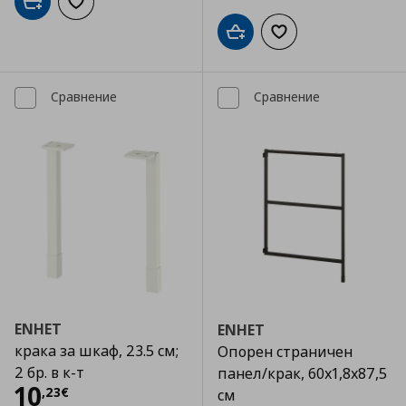
Добави в кошницата
Добави към списъка с любими
Добави в кошницата
Добави към списъка
Сравнение
Сравнение
ENHET
ENHET
крака за шкаф, 23.5 см;
Опорен страничен
2 бр. в к-т
панел/крак, 60x1,8x87,5
Цена
10,23 €
10
,
23
€
см