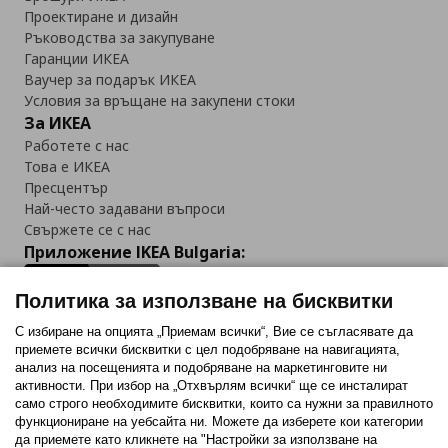
Проектиране и дизайн
Ръководства за закупуване
Гаранции ИКЕА
Ваучер за подарък ИКЕА
Условия за връщане на закупени стоки
За ИКЕА
Работете с нас
Това е ИКЕА
Пресцентър
Най-често задавани въпроси
Свържете се с нас
Приложение IKEA Bulgaria:
Политика за използване на бисквитки
С избиране на опцията „Приемам всички“, Вие се съгласявате да
приемете всички бисквитки с цел подобряване на навигацията,
Последвайте ни:
анализ на посещенията и подобряване на маркетинговите ни
активности. При избор на „Отхвърлям всички“ ще се инсталират
Facebook
Twitter
Youtube
Pinterest
Instagram
само строго необходимитe бисквитки, които са нужни за правилното
функциониране на уебсайта ни. Можете да изберете кои категории
да приемете като кликнете на "Настройки за използване на