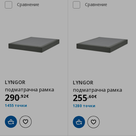
Сравнение
Сравнение
LYNGOR
LYNGOR
подматрачна рамка
подматрачна рамка
Цена
290,92 €
290
Цена
255,60 €
255
,
92
€
,
60
€
1455 точки
1280 точки
Добави в кошницата
Добави към списъка с любими
Добави в кошницата
Добави към списъка