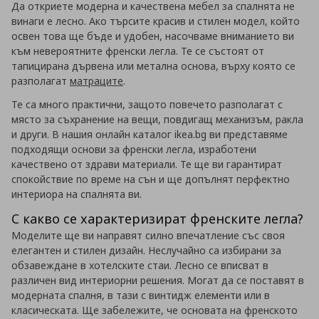
Да откриете модерна и качествена мебел за спалнята не
винаги е лесно. Ако търсите красив и стилен модел, който
освен това ще бъде и удобен, насочваме вниманието ви
към невероятните френски легла. Те се състоят от
тапицирана дървена или метална основа, върху която се
разполагат
матраците
.
Те са много практични, защото повечето разполагат с
място за съхранение на вещи, повдигащ механизъм, ракла
и други. В нашия онлайн каталог ikea.bg ви представяме
подходящи основи за френски легла, изработени
качествено от здрави материали. Те ще ви гарантират
спокойствие по време на сън и ще допълнят перфектно
интериора на спалнята ви.
С какво се характеризират френските легла?
Моделите ще ви направят силно впечатление със своя
елегантен и стилен дизайн. Неслучайно са избирани за
обзавеждане в хотелските стаи. Лесно се вписват в
различен вид интериорни решения. Могат да се поставят в
модерната спалня, в тази с винтидж елементи или в
класическата. Ще забележите, че основата на френското