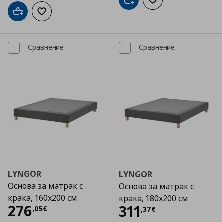
Добави в кошницата
Добави към списъка
Добави в кошницата
Добави към списъка с любими
Сравнение
Сравнение
LYNGOR
LYNGOR
Основа за матрак с
Основа за матрак с
крака, 160x200 см
крака, 180x200 см
Цена
276,05 €
276
Цена
311,37 €
311
,
05
€
,
37
€