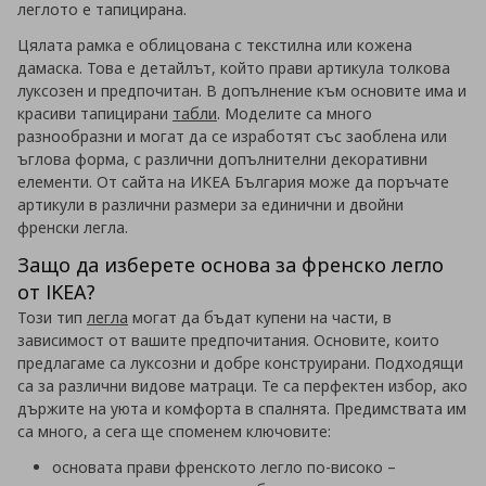
леглото е тапицирана.
Цялата рамка е облицована с текстилна или кожена
дамаска. Това е детайлът, който прави артикула толкова
луксозен и предпочитан. В допълнение към основите има и
красиви тапицирани
табли
. Моделите са много
разнообразни и могат да се изработят със заоблена или
ъглова форма, с различни допълнителни декоративни
елементи. От сайта на ИКЕА България може да поръчате
артикули в различни размери за единични и двойни
френски легла.
Защо да изберете основа за френско легло
от IKEA?
Този тип
легла
могат да бъдат купени на части, в
зависимост от вашите предпочитания. Основите, които
предлагаме са луксозни и добре конструирани. Подходящи
са за различни видове матраци. Те са перфектен избор, ако
държите на уюта и комфорта в спалнята. Предимствата им
са много, а сега ще споменем ключовите:
основата прави френското легло по-високо –