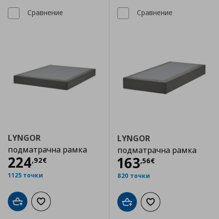
Сравнение
Сравнение
LYNGOR
LYNGOR
подматрачна рамка
подматрачна рамка
Цена
224,92 €
224
Цена
163,56 €
163
,
92
€
,
56
€
1125 точки
820 точки
Добави в кошницата
Добави към списъка с любими
Добави в кошницата
Добави към списъка