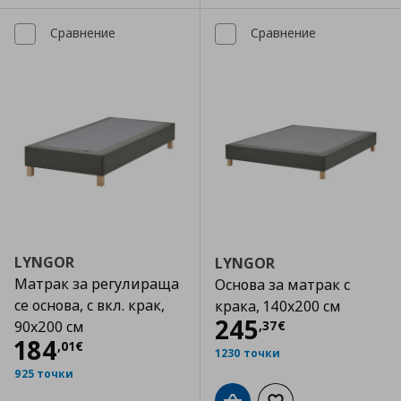
Сравнение
Сравнение
LYNGOR
LYNGOR
Матрак за регулираща
Основа за матрак с
се основа, с вкл. крак,
крака, 140x200 см
Цена
245,37 €
245
,
37
€
90x200 см
Цена
184,01 €
184
,
01
€
1230 точки
925 точки