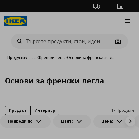
Проследяване на п
Магази
Burge
Camera
Продукти
›
Легла
›
Френски легла
›
Основи за френски легла
Основи за френски легла
Продукт
Интериор
17 Продукти
Подреди по
Цвят:
Цена: