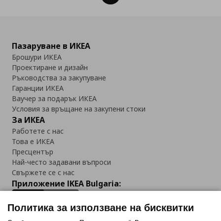
Пазаруване в ИКЕА
Брошури ИКЕА
Проектиране и дизайн
Ръководства за закупуване
Гаранции ИКЕА
Ваучер за подарък ИКЕА
Условия за връщане на закупени стоки
За ИКЕА
Работете с нас
Това е ИКЕА
Пресцентър
Най-често задавани въпроси
Свържете се с нас
Приложение IKEA Bulgaria:
Политика за използване на бисквитки