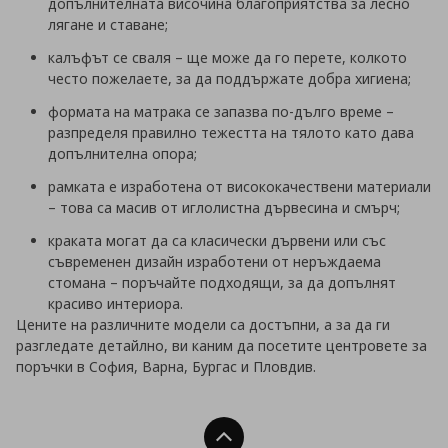
допълнителната височина благоприятства за лесно
лягане и ставане;
калъфът се сваля – ще може да го перете, колкото
често пожелаете, за да поддържате добра хигиена;
формата на матрака се запазва по-дълго време –
разпределя правилно тежестта на тялото като дава
допълнителна опора;
рамката е изработена от висококачествени материали
– това са масив от иглолистна дървесина и смърч;
краката могат да са класически дървени или със
съвременен дизайн изработени от неръждаема
стомана – поръчайте подходящи, за да допълнят
красиво интериора.
Цените на различните модели са достъпни, а за да ги
разгледате детайлно, ви каним да посетите центровете за
поръчки в София, Варна, Бургас и Пловдив.
Нагоре