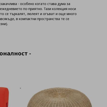
закачлива - особено когато става дума за
 ежедневието по‑приятно. Тази колекция носи
то се търкалят, люлеят и огъват и още много
авсякъде, в компактни пространства те се
зни).
оналност -