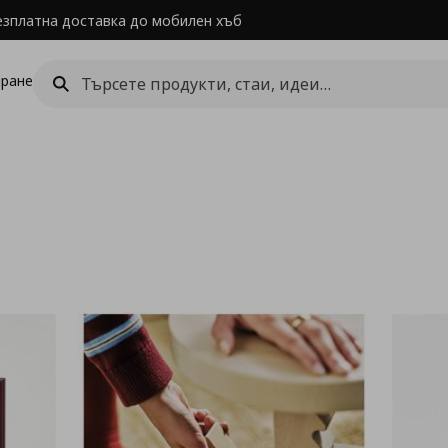
езплатна доставка до мобилен хъб
ране