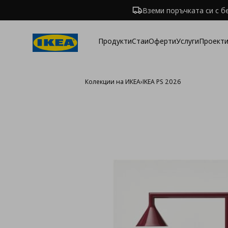
Вземи поръчката си с б
Продукти
Стаи
Оферти
Услуги
Проекти
Колекции на ИКЕА
›
IKEA PS 2026