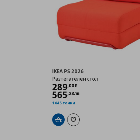
IKEA PS 2026
Разтегателен стол
Цена
289,00 €
289
,
00
€
565
,
23
лв
1445 точки
Добави в кошницата
Добави към списъка с любими