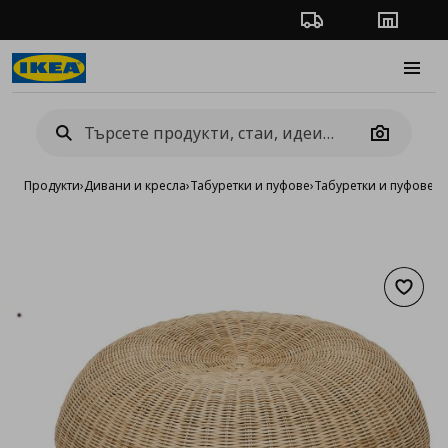
Проследяване на п
Магази
Burge
Camera
Продукти
›
Дивани и кресла
›
Табуретки и пуфове
›
Табуретки и пуфове о
Добав