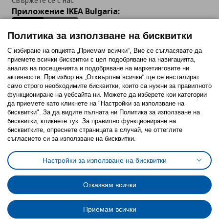
Свържете се с нас
Приложение IKEA Bulgaria:
Политика за използване на бисквитки
С избиране на опцията „Приемам всички“, Вие се съгласявате да
приемете всички бисквитки с цел подобряване на навигацията,
Последвайте ни:
анализ на посещенията и подобряване на маркетинговите ни
активности. При избор на „Отхвърлям всички“ ще се инсталират
Facebook
Twitter
Youtube
Pinterest
Instagram
само строго необходимитe бисквитки, които са нужни за правилното
функциониране на уебсайта ни. Можете да изберете кои категории
да приемете като кликнете на "Настройки за използване на
бисквитки". За да видите пълната ни Политика за използване на
бисквитки, кликнете тук. За правилно функциониране на
бисквитките, опреснете страницата в случай, че оттеглите
съгласието си за използване на бисквитки.
Политика за използване на бисквитки (Cookies)
Избор на настройки за използване на бисквитки
Настройки за използване на бисквитки
Условия за ползване на ikea.bg
Обща политика за личните данни
Политика за защита на личните данни на ikea.bg
Общи условия на програма IKEA Family
Отказвам всички
Политика за защита на лични данни на програма IKEA Family
Приемам всички