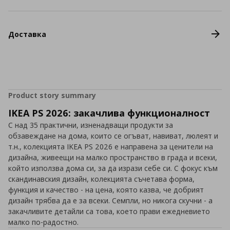
Доставка
Product story summary
IKEA PS 2026: закачлива функционалност
С над 35 практични, изненадващи продукти за
обзавеждане на дома, които се огъват, навиват, люлеят и
т.н., колекцията IKEA PS 2026 е направена за ценители на
дизайна, живеещи на малко пространство в града и всеки,
който използва дома си, за да изрази себе си. С фокус към
скандинавския дизайн, колекцията съчетава форма,
функция и качество - на цена, която казва, че добрият
дизайн трябва да е за всеки. Семпли, но никога скучни - а
закачливите детайли са това, което прави ежедневието
малко по-радостно.