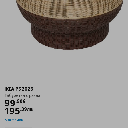
IKEA PS 2026
Табуретка с ракла
Цена
99,90 €
99
,
90
€
195
,
39
лв
500 точки