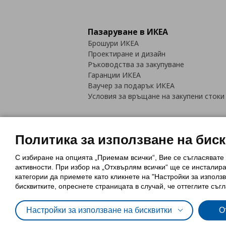
Пазаруване в ИКЕА
Брошури ИКЕА
Проектиране и дизайн
Ръководства за закупуване
Гаранции ИКЕА
Ваучер за подарък ИКЕА
Условия за връщане на закупени стоки
Политика за използване на бис
С избиране на опцията „Приемам всички“, Вие се съгласявате
Политика за използване на бискви
активности. При избор на „Отхвърлям всички“ ще се инсталир
Обща политика за личните данни
категории да приемете като кликнете на "Настройки за използв
Политика за защита на лични данн
бисквитките, опреснете страницата в случай, че оттеглите съгл
Настройки за използване на бисквитки
О