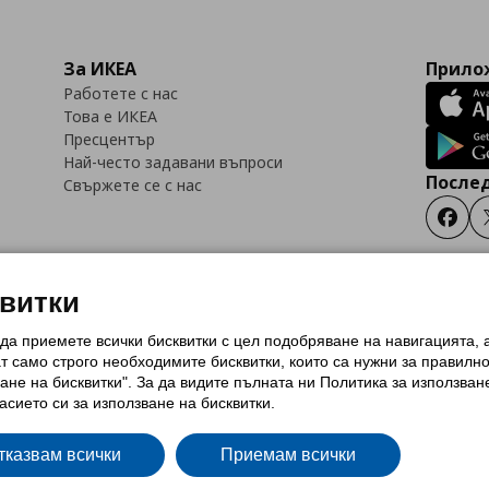
За ИКЕА
Прилож
Работете с нас
Това е ИКЕА
Пресцентър
Най-често задавани въпроси
Послед
Свържете се с нас
Faceb
квитки
 да приемете всички бисквитки с цел подобряване на навигацията,
тки (Cookies)
Избор на настройки за използване на бисквитки
Условия за п
ат само строго необходимитe бисквитки, които са нужни за правилн
Политика за защита на личните данни на ikea.bg
Общи условия на програма
ане на бисквитки". За да видите пълната ни Политика за използван
и на програма IKEA Family
асието си за използване на бисквитки.
тказвам всички
Приемам всички