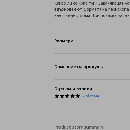
Какво ли се крие тук? Закачливият ч
вдъхновен от формата на перископа
навсякъде у дома. Той показва часа 
Размери
Описание на продукта
Оценки и отзиви
5.0
2 Мнения
star
rating
Product story summary