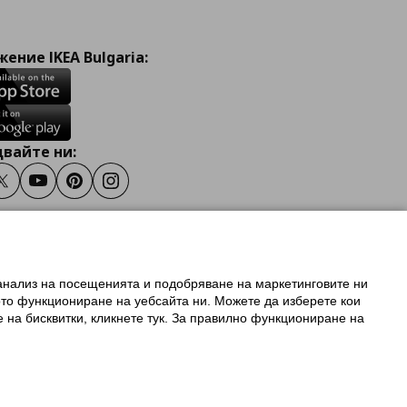
ение IKEA Bulgaria:
вайте ни:
ook
Twitter
Youtube
Pinterest
Instagram
 анализ на посещенията и подобряване на маркетинговите ни
олзване на ikea.bg
ото функциониране на уебсайта ни. Можете да изберете кои
 IKEA Family
е на бисквитки, кликнете тук. За правилно функциониране на