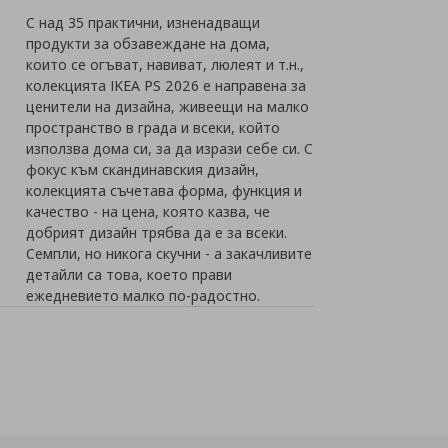
С над 35 практични, изненадващи
продукти за обзавеждане на дома,
които се огъват, навиват, люлеят и т.н.,
колекцията IKEA PS 2026 е направена за
ценители на дизайна, живеещи на малко
пространство в града и всеки, който
използва дома си, за да изрази себе си. С
фокус към скандинавския дизайн,
колекцията съчетава форма, функция и
качество - на цена, която казва, че
добрият дизайн трябва да е за всеки.
Семпли, но никога скучни - а закачливите
детайли са това, което прави
ежедневието малко по-радостно.