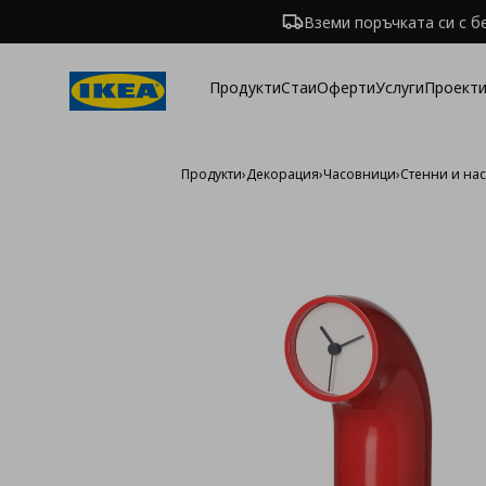
Вземи поръчката си с б
Продукти
Стаи
Оферти
Услуги
Проекти
Продукти
›
Декорация
›
Часовници
›
Стенни и на