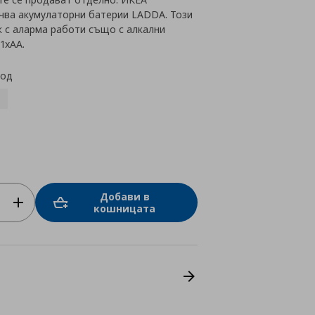
чва акумулаторни батерии LADDA. Този
к с аларма работи също с алкални
1xAA.
код
Добави в
кошницата