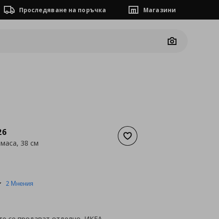
Проследяване на поръчка
Магазини
Camera
26
Добави към списъка с люб
маса, 38 см
а
39,90 €
5.0
2 Мнения
star
rating
те се продават отделно. ИКЕА