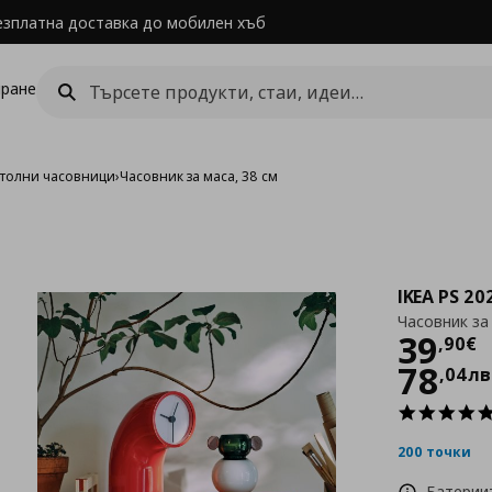
езплатна доставка до мобилен хъб
ране
столни часовници
›
Часовник за маса, 38 см
IKEA PS 20
Часовник за 
Цен
39
,
90
€
78
,
04
лв
200 точки
Батерии