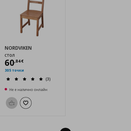
NORDVIKEN
стол
Цена
60,84 €
60
,
84
€
305 точки
(3)
Не е налично онлайн
Προσθήκη στο καλάθι
Добави към списъка с любими