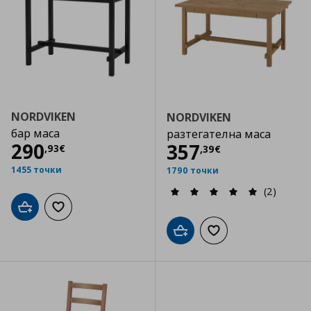
NORDVIKEN
NORDVIKEN
бар маса
разтегателна маса
Цена
290,93 €
290
Цена
357,39 €
357
,
93
€
,
39
€
1455 точки
1790 точки
(2)
Добави в кошницата
Добави към списъка с любими
Добави в кошницата
Добави към списъка