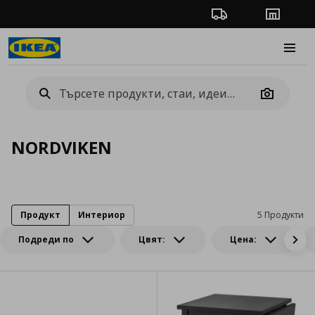
Проследяване на п
Магази
Burge
Camera
NORDVIKEN
Продукт
Интериор
5 Продукти
Подреди по
Цвят:
Цена: