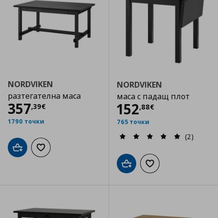
NORDVIKEN
NORDVIKEN
разтегателна маса
маса с падащ плот
Цена
357,39 €
357
Цена
152,88 €
152
,
39
€
,
88
€
1790 точки
765 точки
(2)
Добави в кошницата
Добави към списъка с любими
Добави в кошницата
Добави към списъка