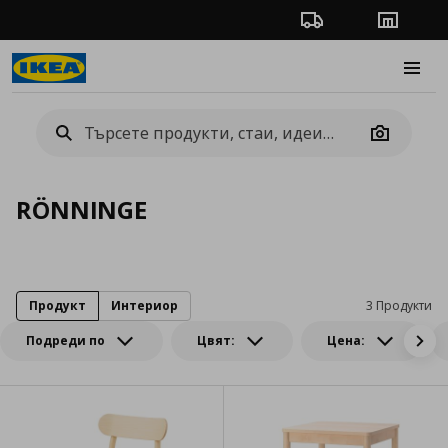
Проследяване на п
Магази
Burge
Camera
RÖNNINGE
Продукт
Интериор
3 Продукти
Подреди по
Цвят:
Цена: