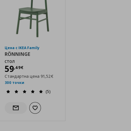
Цена с IKEA Family
RÖNNINGE
стол
Цена
59,49 €
59
,
49
€
Стандартна цена
91,52€
300 точки
(5)
Добави към списъка с любими
Информирай ме за наличност