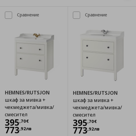
Сравнение
Сравнение
HEMNES/RUTSJON
HEMNES/RUTSJON
шкаф за мивка +
шкаф за мивка +
чекмеджета/мивка/
чекмеджета/мивка/
смесител
смесител
Цена
395,70 €
395
Цена
395,70 €
395
,
70
€
,
70
€
773
773
,
92
лв
,
92
лв