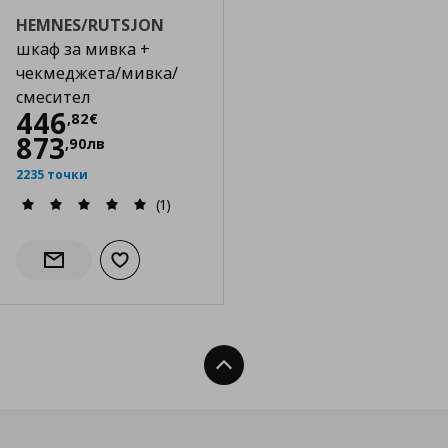
HEMNES/RUTSJON
шкаф за мивка +
чекмеджета/мивка/
смесител
Цена
446,82 €
446
,
82
€
873
,
90
лв
2235 точки
(1)
Добави към списъка с любими
Информирай ме за наличност
Нагоре