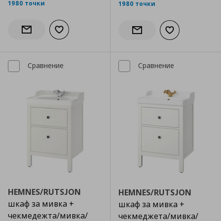
1980 точки
1980 точки
Добави към списъка с любими
Информирай ме за наличност
Добави към сп
Информирай ме за налич
Сравнение
Сравнение
HEMNES/RUTSJON
HEMNES/RUTSJON
шкаф за мивка +
шкаф за мивка +
чекмедежта/мивка/
чекмеджета/мивка/