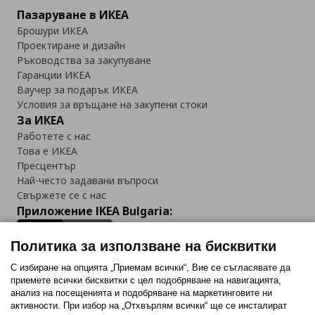
Пазаруване в ИКЕА
Брошури ИКЕА
Проектиране и дизайн
Ръководства за закупуване
Гаранции ИКЕА
Ваучер за подарък ИКЕА
Условия за връщане на закупени стоки
За ИКЕА
Работете с нас
Това е ИКЕА
Пресцентър
Най-често задавани въпроси
Свържете се с нас
Приложение IKEA Bulgaria:
Политика за използване на бисквитки
С избиране на опцията „Приемам всички“, Вие се съгласявате да
приемете всички бисквитки с цел подобряване на навигацията,
Последвайте ни:
анализ на посещенията и подобряване на маркетинговите ни
активности. При избор на „Отхвърлям всички“ ще се инсталират
Facebook
Twitter
Youtube
Pinterest
Instagram