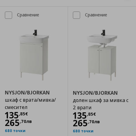
Сравнение
Сравнение
NYSJON/BJORKAN
NYSJON/BJORKAN
шкаф с врата/мивка/
долен шкаф за мивка с
смесител
2 врати
Цена
135,85 €
135
Цена
135,85 €
135
,
85
€
,
85
€
265
265
,
70
лв
,
70
лв
680 точки
680 точки