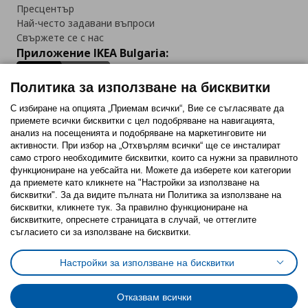
Пресцентър
Най-често задавани въпроси
Свържете се с нас
Приложение IKEA Bulgaria:
Политика за използване на бисквитки
С избиране на опцията „Приемам всички“, Вие се съгласявате да
приемете всички бисквитки с цел подобряване на навигацията,
Последвайте ни:
анализ на посещенията и подобряване на маркетинговите ни
активности. При избор на „Отхвърлям всички“ ще се инсталират
Facebook
Twitter
Youtube
Pinterest
Instagram
само строго необходимитe бисквитки, които са нужни за правилното
функциониране на уебсайта ни. Можете да изберете кои категории
да приемете като кликнете на "Настройки за използване на
бисквитки". За да видите пълната ни Политика за използване на
бисквитки, кликнете тук. За правилно функциониране на
бисквитките, опреснете страницата в случай, че оттеглите
съгласието си за използване на бисквитки.
Политика за използване на бисквитки (Cookies)
Избор на настройки за използване на бисквитки
Настройки за използване на бисквитки
Условия за ползване на ikea.bg
Обща политика за личните данни
Политика за защита на личните данни на ikea.bg
Общи условия на програма IKEA Family
Отказвам всички
Политика за защита на лични данни на програма IKEA Family