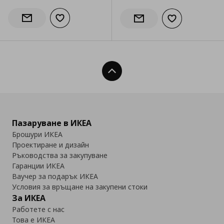
Добави към списъка с любими
Информирай ме за наличност
Добави към сп
Информирай ме за налич
Нагоре
Пазаруване в ИКЕА
Брошури ИКЕА
Проектиране и дизайн
Ръководства за закупуване
Гаранции ИКЕА
Ваучер за подарък ИКЕА
Условия за връщане на закупени стоки
За ИКЕА
Работете с нас
Това е ИКЕА