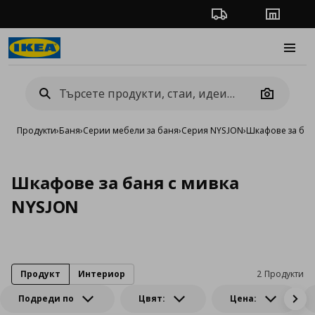
Проследяване на п
Магази
Burge
Camera
Продукти
›
Баня
›
Серии мебели за баня
›
Серия NYSJON
›
Шкафове за бан
Шкафове за баня с мивка
NYSJON
Продукт
Интериор
2 Продукти
Подреди по
Цвят:
Цена: