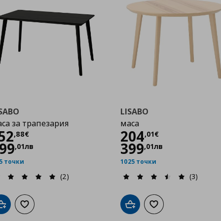
ISABO
LISABO
са за трапезария
маса
Цена
152,88 €
Цена
204,01 €
52
204
,
88
€
,
01
€
99
399
,
01
лв
,
01
лв
5 точки
1025 точки
(2)
(3)
Добави в кошницата
Добави към списъка с любими
Добави в кошницата
Добави към списък