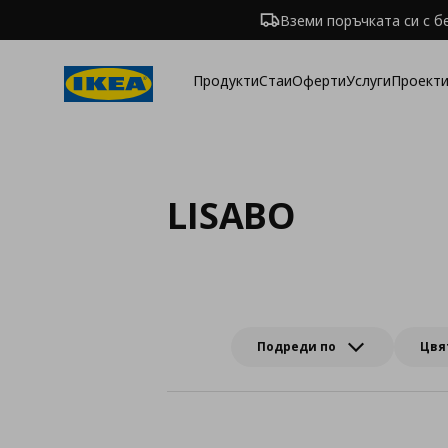
Вземи поръчката си с б
Продукти
Стаи
Оферти
Услуги
Проекти
LISABO
Подреди по
Цвя