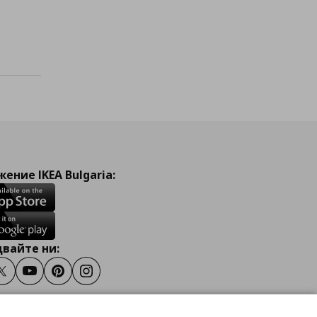
а с любими
ение IKEA Bulgaria:
вайте ни:
ook
Twitter
Youtube
Pinterest
Instagram