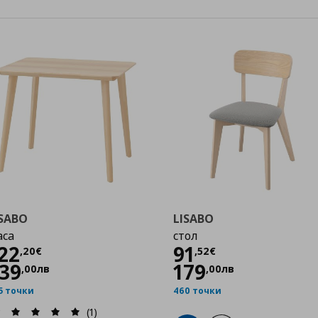
ISABO
LISABO
аса
стол
Цена
122,20 €
Цена
91,52 €
22
91
,
20
€
,
52
€
39
179
,
00
лв
,
00
лв
5 точки
460 точки
(1)