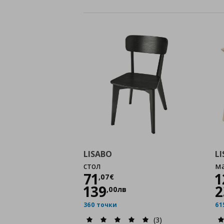
LISABO
L
стол
м
Цена
71,07 €
71
1
,
07
€
139
2
,
00
лв
360 точки
61
(3)