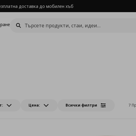
езплатна доставка до мобилен хъб
ране
т:
Цена:
Всички филтри
7 П