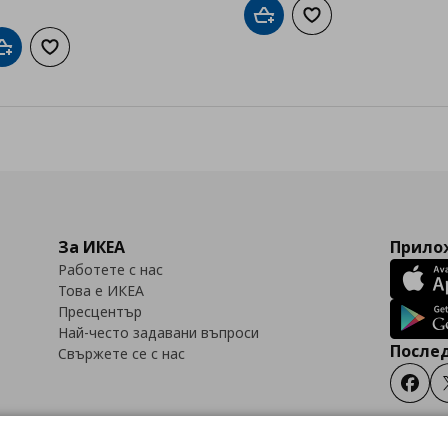
Добави в кошницата
Добави към списък
Добави в кошницата
Добави към списъка с любими
За ИКЕА
Прилож
Работете с нас
Това е ИКЕА
Пресцентър
Най-често задавани въпроси
Послед
Свържете се с нас
Faceb