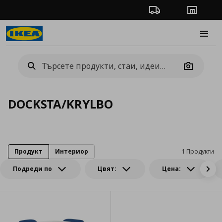
Проследяване на п
Магази
Burge
Camera
DOCKSTA/KRYLBO
Продукт
Интериор
1 Продукти
Подреди по
Цвят:
Цена: