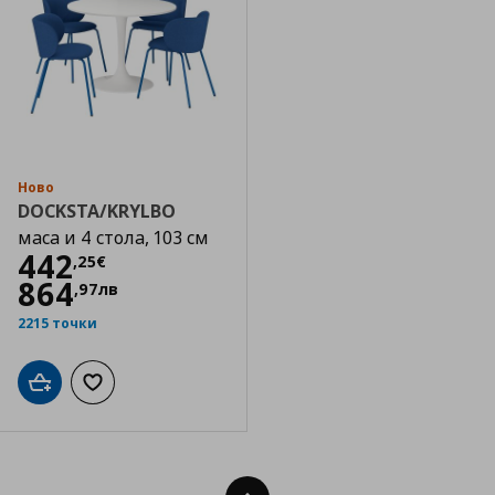
Ново
DOCKSTA/KRYLBO
маса и 4 стола, 103 см
Цена
442,25 €
442
,
25
€
864
,
97
лв
2215 точки
Добави в кошницата
Добави към списъка с любими