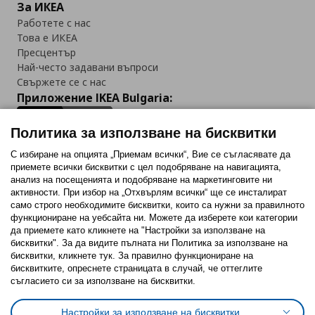
За ИКЕА
Работете с нас
Това е ИКЕА
Пресцентър
Най-често задавани въпроси
Свържете се с нас
Приложение IKEA Bulgaria:
Политика за използване на бисквитки
С избиране на опцията „Приемам всички“, Вие се съгласявате да
приемете всички бисквитки с цел подобряване на навигацията,
Последвайте ни:
анализ на посещенията и подобряване на маркетинговите ни
активности. При избор на „Отхвърлям всички“ ще се инсталират
Facebook
Twitter
Youtube
Pinterest
Instagram
само строго необходимитe бисквитки, които са нужни за правилното
функциониране на уебсайта ни. Можете да изберете кои категории
да приемете като кликнете на "Настройки за използване на
бисквитки". За да видите пълната ни Политика за използване на
бисквитки, кликнете тук. За правилно функциониране на
бисквитките, опреснете страницата в случай, че оттеглите
съгласието си за използване на бисквитки.
Политика за използване на бисквитки (Cookies)
Избор на настройки за използване на бисквитки
Настройки за използване на бисквитки
Условия за ползване на ikea.bg
Обща политика за личните данни