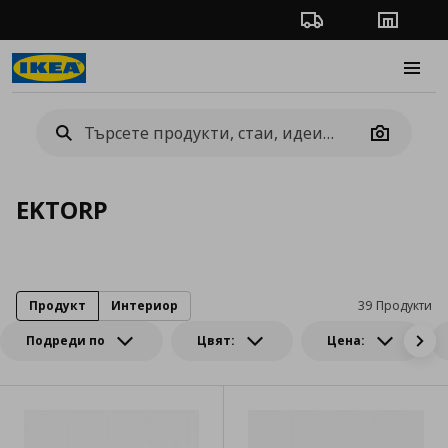
Проследяване на п
Магази
Burge
Camera
EKTORP
Продукт
Интериор
39 Продукти
Подреди по
Цвят:
Цена: