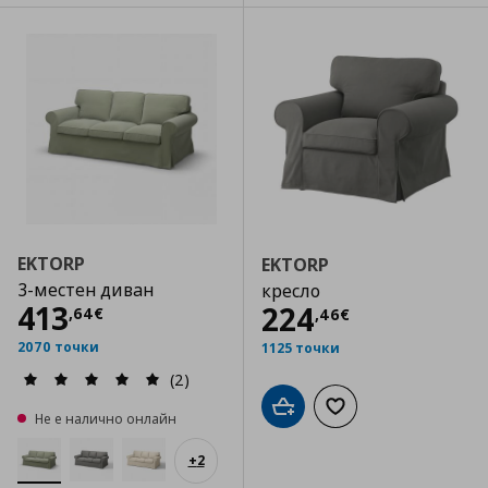
EKTORP
EKTORP
3-местен диван
кресло
Цена
413,64 €
413
Цена
224,46 €
224
,
64
€
,
46
€
2070 точки
1125 точки
(2)
Добави в кошницата
Добави към списъка
Не е налично онлайн
+
2