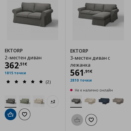
EKTORP
EKTORP
2-местен диван
3-местен диван с
Цена
362,51 €
362
,
51
€
лежанка
Цена
561,91 €
561
,
91
€
1815 точки
2810 точки
(2)
Не е налично онлайн
+
2
Добави в кошницата
Добави към списъка с любими
Προσθήκη στο καλάθι
Добави към списък