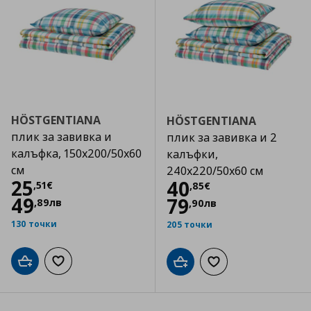
HÖSTGENTIANA
HÖSTGENTIANA
плик за завивка и
плик за завивка и 2
калъфка, 150x200/50x60
калъфки,
см
240x220/50x60 см
Цена
25,51 €
25
Цена
40,85 €
40
,
51
€
,
85
€
49
79
,
89
лв
,
90
лв
130 точки
205 точки
Добави в кошницата
Добави към списъка с любими
Добави в кошницата
Добави към списъка