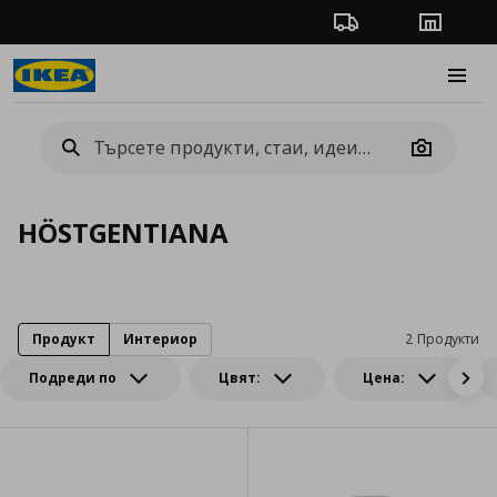
Проследяване на п
Магази
Burge
Camera
HÖSTGENTIANA
Продукт
Интериор
2 Продукти
Подреди по
Цвят:
Цена: