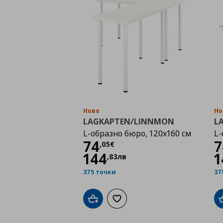
Ново
Но
LAGKAPTEN/LINNMON
L
L-образно бюро, 120x160 см
L-
Цена
74,05 €
74
7
,
05
€
144
1
,
83
лв
375 точки
37
Добави в кошницата
Добави към списъка с любими