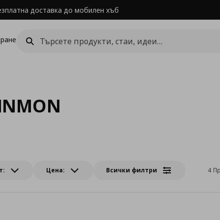
езплатна доставка до мобилен хъб
ране
INNMON
т:
Цена:
Всички филтри
4 П