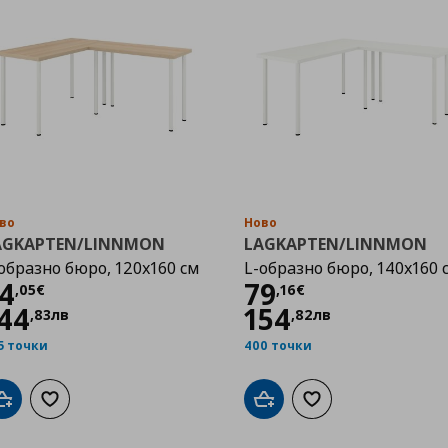
во
Ново
AGKAPTEN/LINNMON
LAGKAPTEN/LINNMON
образно бюро, 120x160 см
L-образно бюро, 140x160 
Цена
74,05 €
Цена
79,16 €
4
79
,
05
€
,
16
€
44
154
,
83
лв
,
82
лв
5 точки
400 точки
Добави в кошницата
Добави към списъка с любими
Добави в кошницата
Добави към списък