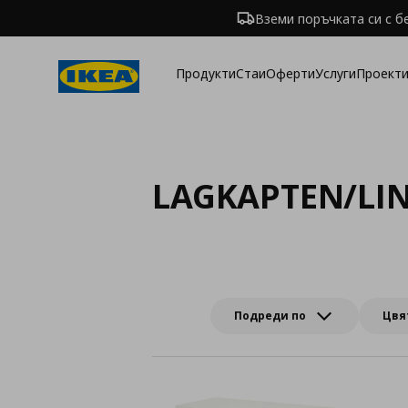
Вземи поръчката си с б
Продукти
Стаи
Оферти
Услуги
Проекти
LAGKAPTEN/L
Подреди по
Цвя