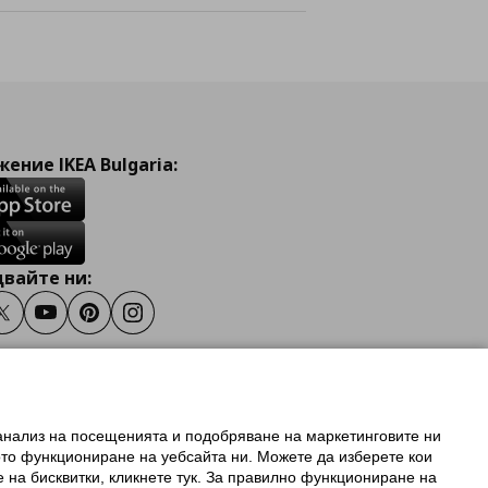
ение IKEA Bulgaria:
вайте ни:
ook
Twitter
Youtube
Pinterest
Instagram
 анализ на посещенията и подобряване на маркетинговите ни
олзване на ikea.bg
ото функциониране на уебсайта ни. Можете да изберете кои
 IKEA Family
е на бисквитки, кликнете тук. За правилно функциониране на