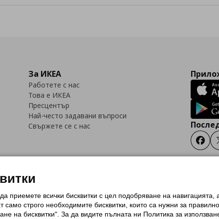
За ИКЕА
Прилож
Работете с нас
Това е ИКЕА
Пресцентър
Най-често задавани въпроси
Послед
Свържете се с нас
Faceb
квитки
 да приемете всички бисквитки с цел подобряване на навигацията,
тки (Cookies)
Избор на настройки за използване на бисквитки
Условия за п
ат само строго необходимитe бисквитки, които са нужни за правилн
Политика за защита на личните данни на ikea.bg
Общи условия на програма
ане на бисквитки". За да видите пълната ни Политика за използван