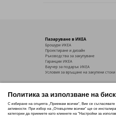
Пазаруване в ИКЕА
Брошури ИКЕА
Проектиране и дизайн
Ръководства за закупуване
Гаранции ИКЕА
Ваучер за подарък ИКЕА
Условия за връщане на закупени стоки
Политика за използване на бис
С избиране на опцията „Приемам всички“, Вие се съгласявате
Политика за използване на бискви
активности. При избор на „Отхвърлям всички“ ще се инсталир
Обща политика за личните данни
категории да приемете като кликнете на "Настройки за използв