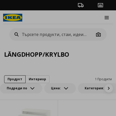
Проследяване на п
Магази
Burge
Camera
LÄNGDHOPP/KRYLBO
Продукт
Интериор
1 Продукти
Подреди по
Цена:
Категория: