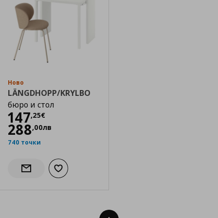
Ново
LÄNGDHOPP/KRYLBO
бюро и стол
Цена
147,25 €
147
,
25
€
288
,
00
лв
740 точки
Добави към списъка с любими
Информирай ме за наличност