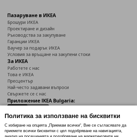
Пазаруване в ИКЕА
Брошури ИКЕА
Проектиране и дизайн
Ръководства за закупуване
Гаранции ИКЕА
Ваучер за подарък ИКЕА
Условия за връщане на закупени стоки
За ИКЕА
Работете с нас
Това е ИКЕА
Пресцентър
Най-често задавани въпроси
Свържете се с нас
Приложение IKEA Bulgaria:
Политика за използване на бисквитки
С избиране на опцията „Приемам всички“, Вие се съгласявате да
приемете всички бисквитки с цел подобряване на навигацията,
Последвайте ни:
анализ на посещенията и подобряване на маркетинговите ни