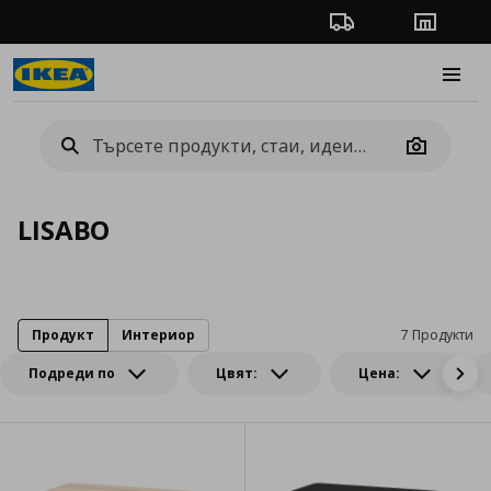
Проследяване на п
Магази
Burge
Camera
LISABO
Продукт
Интериор
7 Продукти
Подреди по
Цвят:
Цена: