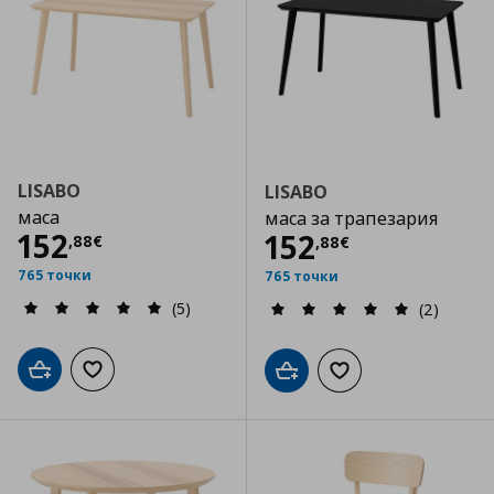
LISABO
LISABO
маса
маса за трапезария
Цена
152,88 €
152
Цена
152,88 €
152
,
88
€
,
88
€
765 точки
765 точки
(5)
(2)
Добави в кошницата
Добави към списъка с любими
Добави в кошницата
Добави към списъка