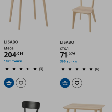
LISABO
LISABO
маса
стол
Цена
204,01 €
204
Цена
71,07 €
71
,
01
€
,
07
€
1025 точки
360 точки
(3)
(6)
Добави в кошницата
Добави към списъка с любими
Добави в кошницата
Добави към списъка