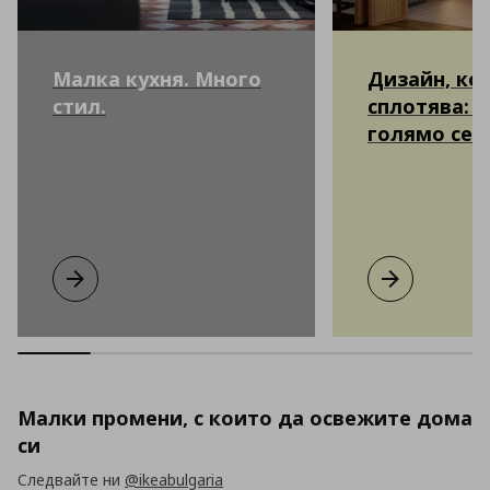
Малка кухня. Много
Дизайн, ко
стил.
сплотява: к
голямо сем
Малка кухня. Много стил.
Виж повече
Дизайн, койт
Виж повече
Малки промени, с които да освежите дома
си
Следвайте ни
@ikeabulgaria