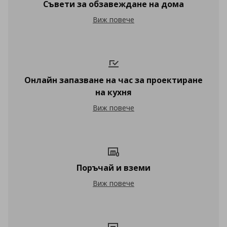
Съвети за обзавеждане на дома
Съвети за обзавеждане на дома
Виж повече
Онлайн запазване на час за проектиране
на кухня
Онлайн запазване на час за проектира
Виж повече
Поръчай и вземи
Поръчай и вземи
Виж повече