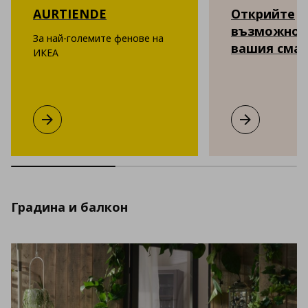
AURTIENDE
Открийте
възможнос
За най-големите фенове на
вашия сма
ИКЕА
AURTIENDE
Виж повече
Открийте въ
Виж повече
Градина и балкон