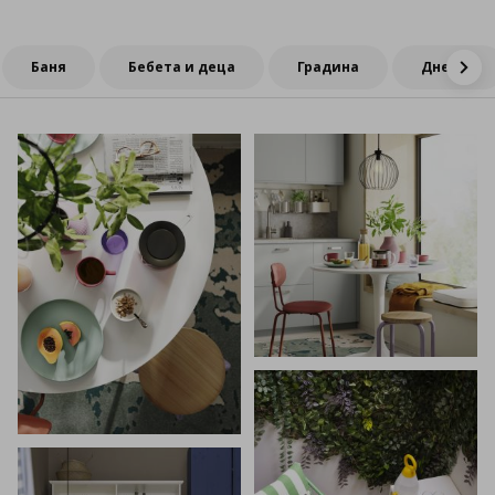
Баня
Бебета и деца
Градина
Дневна