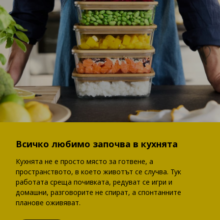
Всичко любимо започва в кухнята
Кухнята не е просто място за готвене, а
пространството, в което животът се случва. Тук
работата среща почивката, редуват се игри и
домашни, разговорите не спират, а спонтанните
планове оживяват.