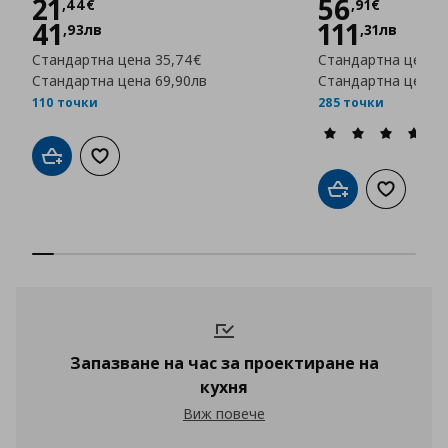
Цена
21,44 €
Цена
56,
21
56
,
44
€
,
91
€
41
111
,
93
лв
,
31
лв
Стандартна цена
35,74€
Стандартна цена
8
Стандартна цена
69,90лв
Стандартна цена
1
110 точки
285 точки
Добави в кошницата
Добави към списъка с любими
Добави в кошни
Добави к
Запазване на час за проектиране на
кухня
Запазване на час за проектиране на к
Виж повече