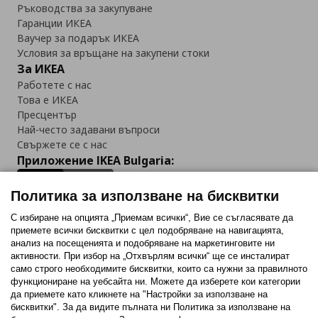
Ръководства за закупуване
Гаранции ИКЕА
Ваучер за подарък ИКЕА
Условия за връщане на закупени стоки
За ИКЕА
Работете с нас
Това е ИКЕА
Пресцентър
Най-често задавани въпроси
Свържете се с нас
Приложение IKEA Bulgaria:
Политика за използване на бисквитки
С избиране на опцията „Приемам всички“, Вие се съгласявате да
приемете всички бисквитки с цел подобряване на навигацията,
Последвайте ни:
анализ на посещенията и подобряване на маркетинговите ни
активности. При избор на „Отхвърлям всички“ ще се инсталират
Facebook
Twitter
Youtube
Pinterest
Instagram
само строго необходимитe бисквитки, които са нужни за правилното
функциониране на уебсайта ни. Можете да изберете кои категории
да приемете като кликнете на "Настройки за използване на
бисквитки". За да видите пълната ни Политика за използване на