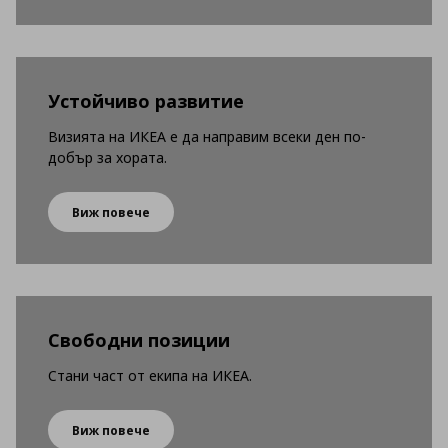
Устойчиво развитие
Визията на ИКЕА е да направим всеки ден по-
добър за хората.
Виж повече
Свободни позиции
Стани част от екипа на ИКЕА.
Виж повече