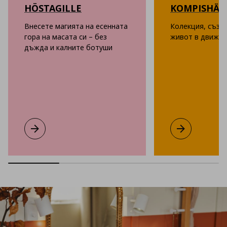
HÖSTAGILLE
KOMPISHÄ
Внесете магията на есенната
Колекция, създ
гора на масата си – без
живот в движен
дъжда и калните ботуши
HÖSTAGILLE
Виж повече
KOMPISHÄNG
Виж повече