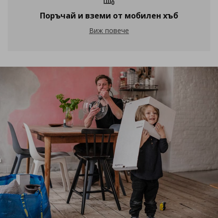
Поръчай и вземи от мобилен хъб
Поръчай и вземи от мобилен хъб
Виж повече