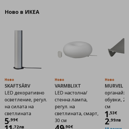
Ново в ИКЕА
Ново
Ново
Ново
SKAFTSÄRV
VARMBLIXT
MURVEL
LED декоративно
LED настолна/
органайзе
осветление, регул.
стенна лампа,
обувки, 2
на силата на
регул. на
см
Цена
1
,
53
€
светлината
светлината, смарт,
Цена
5,99 €
5
2
,
99
€
,
99
лв
30 см
Цена
49,90 €
49
11
,
90
€
,
72
лв
10 точки