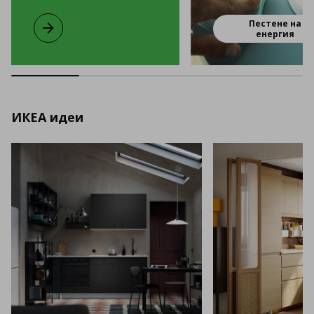
Пестене на
Малки промени за по-добър живот. Заедно.
енергия
ИКЕА идеи