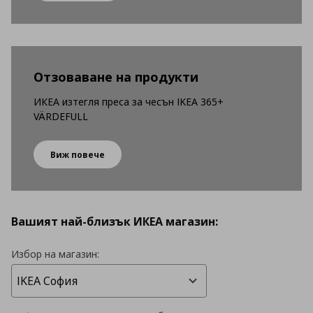
Отзоваване на продукти
ИКЕА изтегля преса за чесън IKEA 365+
VÄRDEFULL
Виж повече
Вашият най-близък ИКЕА магазин:
Избор на магазин: