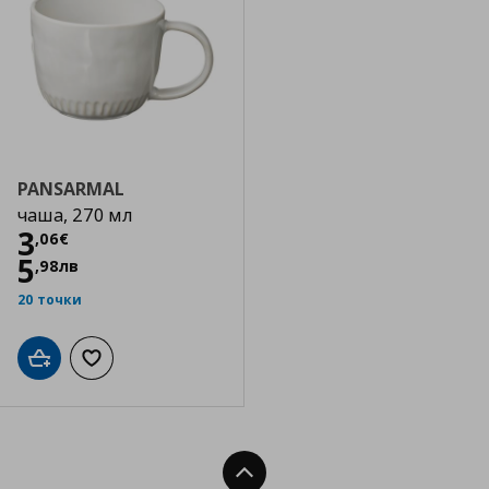
PANSARMAL
чаша, 270 мл
Цена
3,06 €
3
,
06
€
5
,
98
лв
20 точки
Добави в кошницата
Добави към списъка с любими
Нагоре