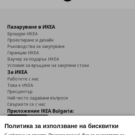
Пазаруване в ИКЕА
Брошури ИКЕА
Проектиране и дизайн
Ръководства за закупуване
Гаранции ИКЕА
Ваучер за подарък ИКЕА
Условия за връщане на закупени стоки
За ИКЕА
Работете с нас
Това е ИКЕА
Пресцентър
Най-често задавани въпроси
Свържете се с нас
Приложение IKEA Bulgaria:
Политика за използване на бисквитки