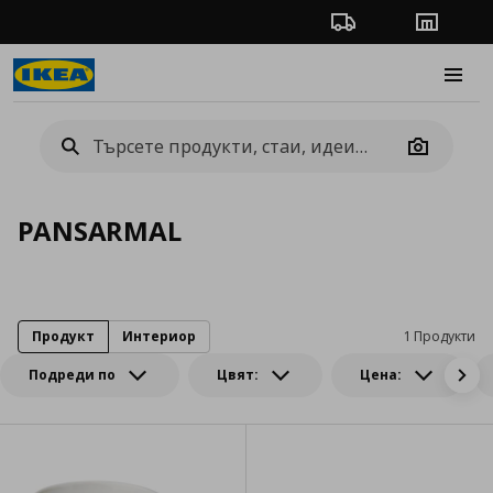
Проследяване на п
Магази
Burge
Camera
PANSARMAL
Продукт
Интериор
1 Продукти
Подреди по
Цвят:
Цена: